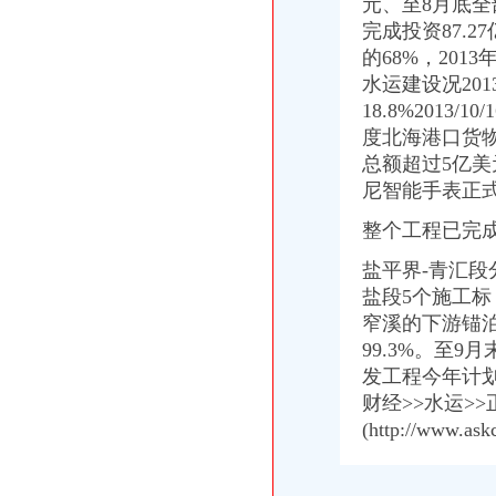
元、至8月底全
中国长跨度铝合金天桥——北京东单北天桥开通_深圳新闻网
非洲小伙挂帅温江“洋河长”有空就巡河爱管“闲事儿”_央广网
完成投资87.
长生桥-搜百科
的68%，2013
重庆市固体废弃物处理有限公司长生桥垃圾卫生填埋场_【电话地址_招
水运建设况2013
南岸区长生桥嘉杰开发商办公室在哪的？-买房-房天下问答
18.8%2013/
【重庆长生桥外资公司注册|香港公司注册|离岸公司注册】-重庆赶集网
度北海港口货物吞
【重庆长生桥企业法人变更|企业名称变更|企业地址变更】-重庆赶集网
总额超过5亿美元2
【58同城】长生桥办公室设计_办公室装修公司_办公室装修价格
尼智能手表正
【58同城】重庆南岸长生桥工商年检_工商营业执照年检
【长生桥二手办公家具|长生桥办公家具公司】-今题长生桥办公家具网
整个工程已完成
重庆市固体废弃物处理有限公司长生桥垃圾卫生填埋场
重庆专项审批：长生桥镇代办海关进出口许可\餐饮服务许可\道路运输-
盐平界-青汇
中国工商银行股份有限公司重庆长生桥支行
盐段5个施工标
【重庆长生桥行政招聘网_行政招聘信息】-重庆智联招聘
窄溪的下游锚
重庆市固体废弃物处理有限公司长生桥垃圾卫生填埋场联系方式_信用
99.3%。至
【重庆长生桥采购招聘网_采购招聘信息】-重庆智联招聘
发工程今年计划
【重庆长生桥公司注册代理|公司年检代办|代办注册公司价格】-重庆赶
【58同城】重庆南岸长生桥资质证书办理_企业资质代理_资质代办机构
财经>>水运>>
重庆市固体废弃物处理有限公司长生桥垃圾卫
(http://www.a
网友曝光好耍单位：重庆燃气集团南岸分公司长生桥管理站【家佳吧
【重庆长生桥代理记账|代理记账公司|会计代理记账】-重庆赶集网
重庆农村商业银行股份有限公司南岸支行长生桥分理处