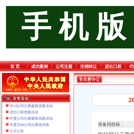
手 机 版
首 页
成功案例
公司注册
注销转让
进出口权
代
长生桥办公
司
2
2014公司注册最新优惠活动
进出口权优惠活动
年度公司注册最新优惠活动
准备招投标，
年度活动公司注册送优惠
重庆臣夫商贸有限公司 （执照专让）
公示公告
重庆信同广告有限公司 渝沙50万 （工商注册）