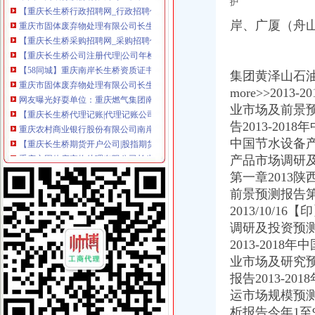
护
重庆市固体废弃物处理有限公司长生桥垃圾卫生填埋场联系方式_信用
岸、广厦（舟
【重庆长生桥采购招聘网_采购招聘信息】-重庆智联招聘
【重庆长生桥公司注册代理|公司年检代办|代办注册公司价格】-重庆赶
【58同城】重庆南岸长生桥资质证书办理_企业资质代理_资质代办机构
重庆市固体废弃物处理有限公司长生桥垃圾卫
集团黄泽山石油中
网友曝光好耍单位：重庆燃气集团南岸分公司长生桥管理站【家佳吧
more>>201
【重庆长生桥代理记账|代理记账公司|会计代理记账】-重庆赶集网
业市场及前景预
重庆农村商业银行股份有限公司南岸支行长生桥分理处
告2013-20
【重庆长生桥期货开户公司|股指期货开户】-重庆赶集网
中国节水设备产
重庆市固体废弃物处理有限公司长生桥垃圾卫生填埋场_重庆市_渝北区
产品市场调研及
【重庆长生桥接待招聘网_接待招聘信息】-重庆智联招聘
南岸法院举办长生桥法庭便民诉讼网络建设暨便民联络员培训会-重庆
第一章2013陕
南岸区长生桥/子石宽带安装办理咨询-重庆社区
前景预测报告第
重庆南岸区长城宽带长生桥营业厅重庆网络布线/WIFI今题网
2013/10/1
【重庆长生桥数据分析招聘网_数据分析招聘信息】-重庆智联招聘
调研及投资预测
中国工商银行股份有限公司重庆长生桥支行联系方式_信用报告_工商信
2013-201
长生桥垃圾填埋场_重庆市公开信箱
业市场及研究预
【58同城】重庆南岸长生桥煤炭配送公司_长生桥煤炭配送中心
报告2013-2
【长生桥职业经理人认证培训】-今题长生桥职业经理人认证培训网
重庆企业公关：长生桥电信分局茶园新区电信分局经开区电信分局-
运市场规模预测
固体废弃物处理及技术服务-重庆市固体废弃物处理有限公司长生桥垃
析报告今年1至