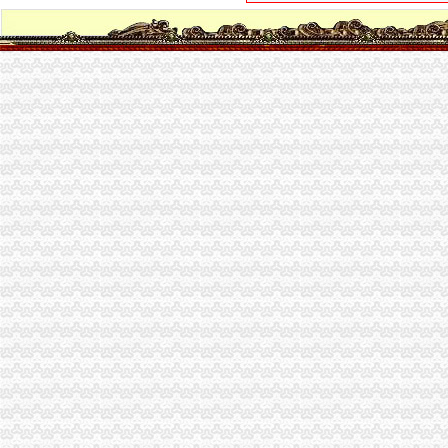
【重庆长生桥期货开户公司|股指期货开户】-重庆赶集网
重庆市固体废弃物处理有限公司长生桥垃圾卫生填埋场_重庆市_渝北区
【重庆长生桥接待招聘网_接待招聘信息】-重庆智联招聘
南岸法院举办长生桥法庭便民诉讼网络建设暨便民联络员培训会-重庆
南岸区长生桥/子石宽带安装办理咨询-重庆社区
重庆南岸区长城宽带长生桥营业厅重庆网络布线/WIFI今题网
【重庆长生桥数据分析招聘网_数据分析招聘信息】-重庆智联招聘
中国工商银行股份有限公司重庆长生桥支行联系方式_信用报告_工商信
长生桥垃圾填埋场_重庆市公开信箱
【58同城】重庆南岸长生桥煤炭配送公司_长生桥煤炭配送中心
【长生桥职业经理人认证培训】-今题长生桥职业经理人认证培训网
重庆企业公关：长生桥电信分局茶园新区电信分局经开区电信分局-
固体废弃物处理及技术服务-重庆市固体废弃物处理有限公司长生桥垃
长生桥镇桃花桥社区举办届社区运动会_桃花桥居委会_新浪博客
中国建设银行股份有限公司重庆南岸长生桥支行联系方式_信用报告_
（出件）长生桥垃圾处理场渗滤液处理改造工程设计、制造（采购）
【民意办公家俱有限公司】民意办公家俱有限公司电话,民意办公家俱
【58同城】重庆南岸长生桥石材结晶公司_长生桥石材结晶处理
长生桥垃圾填埋场渗滤液处理厂-北京天地人环保科技有限公司-谷腾
中国建设银行股份有限公司重庆南岸长生桥支行_工商信息_电话_地址_
搬家公司搬家多少钱_长生桥公司搬家_重庆千红搬家公司（查看）-久