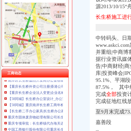
源2013/10/1
长生桥施工进
长生桥办公司
中国长生桥表面处理黄页|名录_中国长生桥表面处理公司|厂家-八方资
中转码头、日期
长政办〔2016〕124号长垣县人民办公室关于印发长垣县2016年今
【广东长宏路桥有限公司办公环境】广东长宏路桥有限公司工作环境如
www.askci
中国长跨度铝合金天桥——北京东单北天桥开通_深圳新闻网
并重组|中商博
非洲小伙挂帅温江“洋河长”有空就巡河爱管“闲事儿”_央广网
据行业资讯媒体
长生桥-搜百科
告|中商财经|
重庆市固体废弃物处理有限公司长生桥垃圾卫生填埋场_【电话地址_招
库|投资峰会|
工商动态
南岸区长生桥嘉杰开发商办公室在哪的？-买房-房天下问答
95.1%、平
【重庆长生桥外资公司注册|香港公司注册|离岸公司注册】-重庆赶集网
87.5%， 
【重庆长生桥企业法人变更|企业名称变更|企业地址变更】-重庆赶集网
【58同城】长生桥办公室设计_办公室装修公司_办公室装修价格
完成
全部
投资计
【58同城】重庆南岸长生桥工商年检_工商营业执照年检
完成征地红线
【长生桥二手办公家具|长生桥办公家具公司】-今题长生桥办公家具网
至9月末完成73
重庆市固体废弃物处理有限公司长生桥垃圾卫生填埋场
重庆专项审批：长生桥镇代办海关进出口许可\餐饮服务许可\道路运输-
嘉善段
中国工商银行股份有限公司重庆长生桥支行
【重庆长生桥行政招聘网_行政招聘信息】-重庆智联招聘