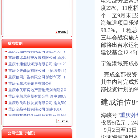
电站部分正常
重庆宝鹰汽车销售有限公司
度23%。11
重庆市优研房地产营销策划有限公司
个，至9月末已
重庆奎颜尼商贸有限公司 渝中100万 （工商注册）
海航道项目乐
重庆欧氏科技发展有限公司 渝九50万 （进出口权）
98.3%。工程
重庆金品科技有限公司 渝南100万 （进出口权）
三年会战实施方案
重庆斯苔登托生物科技有限公司 渝南10万 （工商注册）
成功案例
部将出台水运行
重庆安赐商贸有限公司 渝江10万 （工商注册）
重庆市冰岛科技发展有限公司 渝沙50万 （进出口权）
建设基金12.45
重庆华康假肢矫形有限公司 渝中120万 （增资）
宁波港域完成投资
重庆臣夫商贸有限公司 （执照专让）
重庆信同广告有限公司 渝沙50万 （工商注册）
完成全部投资计
重庆宝鹰汽车销售有限公司
其中内河完成投
重庆市优研房地产营销策划有限公司
部投资计划的99
重庆奎颜尼商贸有限公司 渝中100万 （工商注册）
重庆欧氏科技发展有限公司 渝九50万 （进出口权）
建成泊位8
重庆金品科技有限公司 渝南100万 （进出口权）
重庆斯苔登托生物科技有限公司 渝南10万 （工商注册）
海峡号”
重庆外
重庆安赐商贸有限公司 渝江10万 （工商注册）
投资5亿元，2
重庆市冰岛科技发展有限公司 渝沙50万 （进出口权）
重庆华康假肢矫形有限公司 渝中120万 （增资）
9月2日至13日
公司位置（地图）
设两海域项目投1