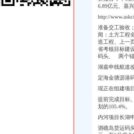
长生桥镇桃花桥社区举办届社区运动会_桃花桥居委会_新浪博客
6.89亿元、嘉
中国建设银行股份有限公司重庆南岸长生桥支行联系方式_信用报告_
（出件）长生桥垃圾处理场渗滤液处理改造工程设计、制造（采购）
http://www.as
【民意办公家俱有限公司】民意办公家俱有限公司电话,民意办公家俱
准备交工验收
【58同城】重庆南岸长生桥石材结晶公司_长生桥石材结晶处理
闻：
土方工程
长生桥垃圾填埋场渗滤液处理厂-北京天地人环保科技有限公司-谷腾
中国建设银行股份有限公司重庆南岸长生桥支行_工商信息_电话_地址_
造工程、上一
搬家公司搬家多少钱_长生桥公司搬家_重庆千红搬家公司（查看）-久
省考核目标建设
重庆长生桥垃圾处理场渗滤液处理改造工程设计、制造（采购）、施工
码头、
两个锚
重庆南岸区长生桥垃圾处理场渗滤液处理改造工程设计、制造（采购）
宝“精品妈妈班”走进重庆长生桥-孕婴童资讯中心-中国婴童网
湖嘉申线航道改
【中国工商银行股份有限公司重庆长生桥支行工商信息】-阿土伯工商
定海金塘沥港
2017年重庆长生桥施工员报名-爱喇叭网
重庆工商银行南岸长生桥支行网点地址_客服电话_营业时间查询-卡宝
现正在组建项目
重庆市长生桥中学-搜百科
重庆南岸茶园长生桥有比较靠谱的装修公司收费合理,装修也合适的那
提前完成目标。
初到重庆南坪长生桥_百度知道
划的105.4%。
长生桥办公司
中国长生桥表面处理黄页|名录_中国长生桥表面处理公司|厂家-八方资
内河项目长湖申
长政办〔2016〕124号长垣县人民办公室关于印发长垣县2016年今
泗礁岛货
运码
【广东长宏路桥有限公司办公环境】广东长宏路桥有限公司工作环境如