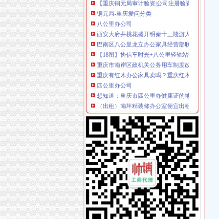
铜元局-重庆爱问分类
八公里办公司
西安大府井桃花盛开明秦十三陵游人如织_搜狐
巴南区八公里龙立办公家具经营部联系方式_信
【18图】协信车时光+八公里轻轨站旁+端头户
重庆市南岸区政机关公务用车制度改革取消车辆
重庆有红木办公家具卖吗？重庆红木办公家具
四公里办公司
想知道：重庆市四公里办健康证的地方在哪？-
（出租）南坪精装修办公室便宜出租—重庆南岸
（承办）重庆四公里换乘枢纽站暖通工程办事结
外籍乘客在上海车4公里遭索车费2300元_网易
公司2台电脑离的很远,差不多4公里哦,怎么办
上新街办公司
柳州市澳华石油液化气有限责任公司沙埔镇上雷
上新街垃圾处理站【重庆晚报吧】_百度贴吧
【上新街单位宿舍小区|上新街单位宿舍二手房/
重庆办理各国签证,办理各国签证资料_景点图片
王占勇：以科学发展观统领新街项目的开发和建
南岸周边办公司
【重庆南岸周边公司业务招聘网_公司业务招聘