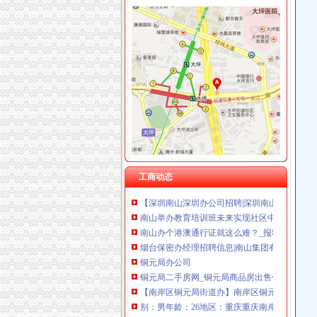
海棠溪
海棠晓月周边驾校推荐,海棠溪学车多少钱南坪驾
重庆市南岸区海棠溪小学校：教育事业
海棠溪MW项链_梦幻西游2_巴士梦幻西游2
海棠晓月周边驾校推荐,海棠溪学车多少钱南坪
海棠溪立交公交查询_海棠溪立交公交线路_海
南山办公司
南山办公室出租深圳中心区高价比高档尊贵商
工商动态
【深圳南山深圳办公司招聘|深圳南山更新招聘
南山举办教育培训班未来实现社区中服务全覆盖
南山办个港澳通行证就这么难？_报料_民声汇_
烟台保密办经理招聘信息|南山集团有限公司招
铜元局办公司
铜元局二手房网_铜元局商品房出售信息,重庆铜
【南岸区铜元局街道办】南岸区铜元局街道办电
别：男年龄：26地区：重庆重庆南岸区铜元局
【重庆铜元局审计验资|公司注册验资|注册公司