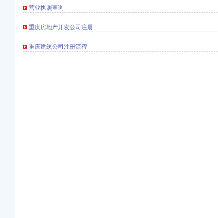
营业执照查询
重庆房地产开发公司注册
册）
权）
重庆建筑公司注册流程
）
工商注册）
口权）
）
册）
权）
）
工商注册）
口权）
）