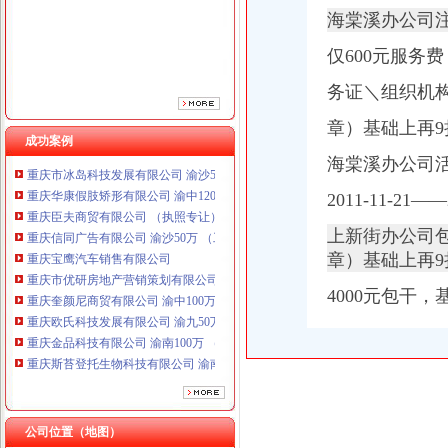
重庆宝鹰汽车销售有限公司
海棠溪办公司
重庆市优研房地产营销策划有限公司
仅600元服务
重庆奎颜尼商贸有限公司 渝中100万 （工商注册）
重庆欧氏科技发展有限公司 渝九50万 （进出口权）
务证＼组织机
重庆金品科技有限公司 渝南100万 （进出口权）
重庆斯苔登托生物科技有限公司 渝南10万 （工商注册）
章）基础上再
重庆安赐商贸有限公司 渝江10万 （工商注册）
成功案例
重庆市冰岛科技发展有限公司 渝沙50万 （进出口权）
海棠溪办公司
重庆华康假肢矫形有限公司 渝中120万 （增资）
2011-11-21
重庆臣夫商贸有限公司 （执照专让）
重庆信同广告有限公司 渝沙50万 （工商注册）
上新街办公司
重庆宝鹰汽车销售有限公司
章）基础上再9
重庆市优研房地产营销策划有限公司
重庆奎颜尼商贸有限公司 渝中100万 （工商注册）
4000元包干
重庆欧氏科技发展有限公司 渝九50万 （进出口权）
重庆金品科技有限公司 渝南100万 （进出口权）
重庆斯苔登托生物科技有限公司 渝南10万 （工商注册）
重庆安赐商贸有限公司 渝江10万 （工商注册）
重庆市冰岛科技发展有限公司 渝沙50万 （进出口权）
重庆华康假肢矫形有限公司 渝中120万 （增资）
公司位置（地图）