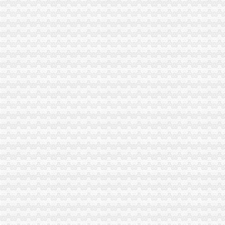
海棠溪立交公交查询_海棠溪立交公交线路_海棠溪立交地图
重庆凉风垭到海棠溪可乘坐公交车：177路-重庆公交车网
海棠溪附近酒店_海棠溪附近宾馆_海棠溪附近住宿_艺龙
风万种海棠溪-过眼云烟---搜狐博客
海棠溪小区,重庆海棠溪二手房,地址,业主论坛,怎么样-重庆吉屋网
海棠溪生活圈-海棠溪网-海棠溪社区网-重庆南岸区海棠溪-海棠溪社区-
海棠溪,海棠溪正街-重庆海棠溪二手房、租房、房价-重庆安居客
重庆海棠溪站_海棠溪公交站-重庆公交查询网
海棠溪海棠溪
【海棠溪写字楼出租网】-重庆赶集网
【海棠溪个人信贷|海棠溪押】-今题海棠溪网
海棠溪吧_百度贴吧
【海棠溪】盘丝洞-《梦幻西游》电脑版官方论坛
【重庆的老龙门阵】---海棠溪：轻烟细雨点海棠_乐游天下_论坛_天涯
【海棠溪专项审批】-今题海棠溪专项审批网
宝顶山欢迎海棠溪-天南地北-《梦幻西游》电脑版官方论坛
海棠溪—在线播放—优酷网,高清在线观看
【重庆海棠溪】-乐居重庆二手房
海棠溪_田力夫188_新浪博客
薛涛《海棠溪》-唐朝诗
海棠溪_百度百科
《海棠溪》_互动百科