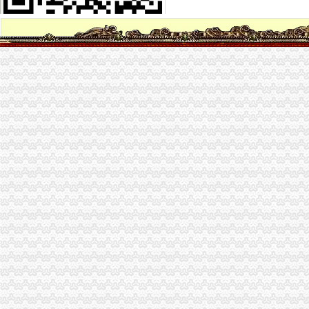
【重庆海棠溪宠物服务网_重庆海棠溪宠物服务信息】-重庆赶集网
海棠溪的意思_译文翻译_作者薛涛_古诗词赏析
【海棠溪房价】,重庆海棠溪二手房,海棠溪二手房价格-安居客
烟雨濛濛海棠溪_影音娱乐_新浪网
《像》:海棠溪_黄晓_新浪博客
海棠溪上拍海棠(原创)-老八一的日志-网易博客
薛涛的海棠溪|海棠溪解释|海棠溪原文---诗词大库
【海棠溪商铺转让/出售信息|海棠溪门面转让】-重庆赶集网
忆江南海棠溪林克于/南岸区|温泉|海棠_凤凰资讯
海棠溪_土豆
元大都遗址公园海棠溪
海棠溪正街小区房价,重庆海棠溪正街小区房价走势图,海棠溪正街
海棠溪小学：快乐海棠幸福校园
海棠溪街概况-海棠溪街招商网-中国招商引资信息网
海棠溪浮想-美文故事-文日志随笔-文章阅读网
海棠溪小学_海棠溪小学爱问问同学录频道
海棠溪与“海棠香国”_网易新闻
海棠溪
忆江南海棠溪林克于/南岸区_网易新闻
海棠溪
海棠晓月周边驾校推荐,海棠溪学车多少钱南坪驾校