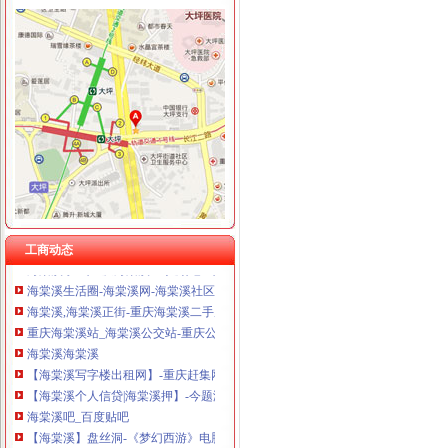
重庆华康假肢矫形有限公司 渝中120万 （增资）
海棠溪
海棠晓月周边驾校推荐,海棠溪学车多少钱南坪驾校
海棠溪立交公交查询_海棠溪立交公交线路_海棠溪立交地图
重庆凉风垭到海棠溪可乘坐公交车：177路-重庆公交车网
海棠溪附近酒店_海棠溪附近宾馆_海棠溪附近住宿_艺龙
风万种海棠溪-过眼云烟---搜狐博客
工商动态
海棠溪小区,重庆海棠溪二手房,地址,业主论坛,怎么样-重庆吉屋网
海棠溪生活圈-海棠溪网-海棠溪社区网-重庆南岸区海棠溪-海棠溪社区-
海棠溪,海棠溪正街-重庆海棠溪二手房、租房、房价-重庆安居客
重庆海棠溪站_海棠溪公交站-重庆公交查询网
海棠溪海棠溪
【海棠溪写字楼出租网】-重庆赶集网
【海棠溪个人信贷|海棠溪押】-今题海棠溪网
海棠溪吧_百度贴吧
【海棠溪】盘丝洞-《梦幻西游》电脑版官方论坛
【重庆的老龙门阵】---海棠溪：轻烟细雨点海棠_乐游天下_论坛_天涯