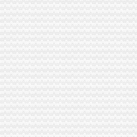
海棠晓月周边驾校推荐,海棠溪学车多少钱南坪驾校
海棠溪立交公交查询_海棠溪立交公交线路_海棠溪立交地图
重庆宝顶山和海棠溪合区为什么要叫海棠-历史留存-《梦幻西游》电
海棠溪小区,重庆海棠溪二手房,地址,业主论坛,怎么样-重庆吉屋网
海棠溪生活圈-海棠溪网-海棠溪社区网-重庆南岸区海棠溪-海棠溪社区-
海棠溪,海棠溪正街-重庆海棠溪二手房、租房、房价-重庆安居客
重庆海棠溪站_海棠溪公交站-重庆公交查询网
海棠溪海棠溪
【海棠溪写字楼出租网】-重庆赶集网
【海棠溪个人信贷|海棠溪押】-今题海棠溪网
海棠溪吧_百度贴吧
【海棠溪】盘丝洞-《梦幻西游》电脑版官方论坛
【重庆的老龙门阵】---海棠溪：轻烟细雨点海棠_乐游天下_论坛_天涯
【海棠溪专项审批】-今题海棠溪专项审批网
宝顶山欢迎海棠溪-天南地北-《梦幻西游》电脑版官方论坛
海棠溪—在线播放—优酷网,高清在线观看
【重庆海棠溪】-乐居重庆二手房
海棠溪_田力夫188_新浪博客
薛涛《海棠溪》-唐朝诗
海棠溪_百度百科
《海棠溪》_互动百科