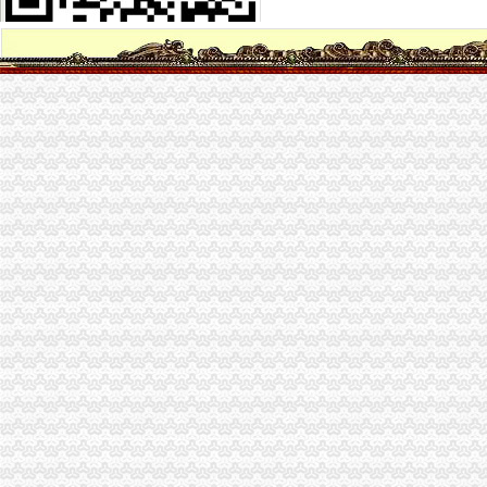
【重庆海棠溪宠物服务网_重庆海棠溪宠物服务信息】-重庆赶集网
海棠溪的意思_译文翻译_作者薛涛_古诗词赏析
【海棠溪房价】,重庆海棠溪二手房,海棠溪二手房价格-安居客
烟雨濛濛海棠溪_影音娱乐_新浪网
《像》:海棠溪_黄晓_新浪博客
海棠溪上拍海棠(原创)-老八一的日志-网易博客
薛涛的海棠溪|海棠溪解释|海棠溪原文---诗词大库
【海棠溪商铺转让/出售信息|海棠溪门面转让】-重庆赶集网
忆江南海棠溪林克于/南岸区|温泉|海棠_凤凰资讯
海棠溪_土豆
元大都遗址公园海棠溪
海棠溪正街小区房价,重庆海棠溪正街小区房价走势图,海棠溪正街
海棠溪小学：快乐海棠幸福校园
海棠溪街概况-海棠溪街招商网-中国招商引资信息网
海棠溪浮想-美文故事-文日志随笔-文章阅读网
海棠溪小学_海棠溪小学爱问问同学录频道
海棠溪与“海棠香国”_网易新闻
海棠溪
忆江南海棠溪林克于/南岸区_网易新闻
海棠溪
重庆市南岸区海棠溪小学校：教育事业
海棠溪MW项链_梦幻西游2_巴士梦幻西游2