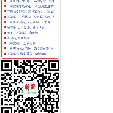
【海棠溪专项审批】-今题海棠溪专项审批网
宝顶山欢迎海棠溪-天南地北-《梦幻西游》电脑版官方论坛
海棠溪—在线播放—优酷网,高清在线观看
【重庆海棠溪】-乐居重庆二手房
海棠溪_田力夫188_新浪博客
薛涛《海棠溪》-唐朝诗
海棠溪_百度百科
《海棠溪》_互动百科
【重庆的老龙门阵】海棠溪的说_重庆_论坛_天涯社区
海棠溪与“海棠香国”_新浪新闻
揭海棠溪码头消失的川黔线“零公里”_新浪重庆新闻_新浪重庆
海棠溪
海棠溪得名有两说因海棠花也因江波|海棠|溪流_凤凰资讯
海棠溪_米丫_新浪博客
【海棠溪红小提琴|海棠溪小提琴价格】-今题海棠溪红小提琴网
海棠溪曾有百年义渡_搜狐新闻_搜狐网
海棠溪空间_海棠溪论坛动态_房天下空间
【海棠溪休闲食品|海棠溪绿食品】-今题海棠溪绿食品网
海棠溪公交_重庆海棠溪
【重庆海棠溪地图|海棠溪地址信息】-重庆58同城
海棠溪村_四川省达州市达县龙滩乡海棠溪村