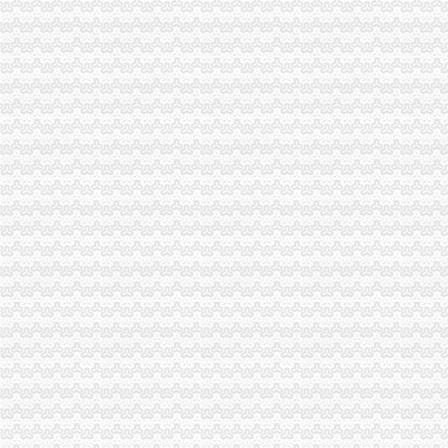
【重庆的老龙门阵】海棠溪的说_重庆_论坛_天涯社区
海棠溪与“海棠香国”_新浪新闻
揭海棠溪码头消失的川黔线“零公里”_新浪重庆新闻_新浪重庆
海棠溪
海棠溪得名有两说因海棠花也因江波|海棠|溪流_凤凰资讯
海棠溪_米丫_新浪博客
【海棠溪红小提琴|海棠溪小提琴价格】-今题海棠溪红小提琴网
海棠溪曾有百年义渡_搜狐新闻_搜狐网
海棠溪空间_海棠溪论坛动态_房天下空间
【海棠溪休闲食品|海棠溪绿食品】-今题海棠溪绿食品网
海棠溪公交_重庆海棠溪
【重庆海棠溪地图|海棠溪地址信息】-重庆58同城
海棠溪村_四川省达州市达县龙滩乡海棠溪村
【重庆海棠溪宠物服务网_重庆海棠溪宠物服务信息】-重庆赶集网
海棠溪的意思_译文翻译_作者薛涛_古诗词赏析
【海棠溪房价】,重庆海棠溪二手房,海棠溪二手房价格-安居客
烟雨濛濛海棠溪_影音娱乐_新浪网
《像》:海棠溪_黄晓_新浪博客
海棠溪上拍海棠(原创)-老八一的日志-网易博客
薛涛的海棠溪|海棠溪解释|海棠溪原文---诗词大库
【海棠溪商铺转让/出售信息|海棠溪门面转让】-重庆赶集网