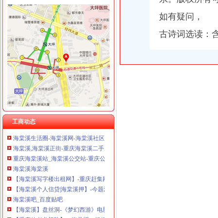
重庆华康假肢矫形有限公司 渝中120万 （增资）
如有疑问，
古诗词选读：
海棠溪
重庆市南岸区海棠溪小学校：教育事业
海棠溪MW项链_梦幻西游2_巴士梦幻西游2
海棠晓月周边驾校推荐,海棠溪学车多少钱南坪驾校
海棠溪立交公交查询_海棠溪立交公交线路_海棠溪立交地图
重庆宝顶山和海棠溪合区为什么要叫海棠-历史留存-《梦幻西游》电
海棠溪小区,重庆海棠溪二手房,地址,业主论坛,怎么样-重庆吉屋网
工商动态
海棠溪生活圈-海棠溪网-海棠溪社区网-重庆南岸区海棠溪-海棠溪社区-
海棠溪,海棠溪正街-重庆海棠溪二手房、租房、房价-重庆安居客
重庆海棠溪站_海棠溪公交站-重庆公交查询网
海棠溪海棠溪
【海棠溪写字楼出租网】-重庆赶集网
【海棠溪个人信贷|海棠溪押】-今题海棠溪网
海棠溪吧_百度贴吧
【海棠溪】盘丝洞-《梦幻西游》电脑版官方论坛
【重庆的老龙门阵】---海棠溪：轻烟细雨点海棠_乐游天下_论坛_天涯