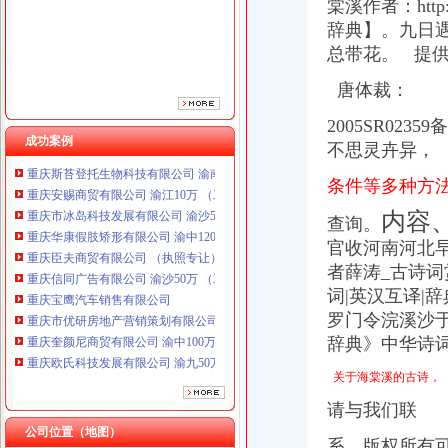
棠溪作者：
ht
重庆臣夫商贸有限公司 （执照专让）
辞典】。九日
重庆信同广告有限公司 渝沙50万 （工商注册）
总带花。 提供
重庆宝鹰汽车销售有限公司
重庆市优研房地产营销策划有限公司
唐体裁：
重庆奎颜尼商贸有限公司 渝中100万 （工商注册）
重庆欧氏科技发展有限公司 渝九50万 （进出口权）
2005SR0235
重庆金品科技有限公司 渝南100万 （进出口权）
成功案例
不思灵卉异，
重庆斯苔登托生物科技有限公司 渝南10万 （工商注册）
重庆安赐商贸有限公司 渝江10万 （工商注册）
条件等多种方
重庆市冰岛科技发展有限公司 渝沙50万 （进出口权）
内容
重庆华康假肢矫形有限公司 渝中120万 （增资）
查询。
重庆臣夫商贸有限公司 （执照专让）
官收河南河北早发
重庆信同广告有限公司 渝沙50万 （工商注册）
者薛涛_古诗词
重庆宝鹰汽车销售有限公司
词|英汉互译|
重庆市优研房地产营销策划有限公司
罗门令浣溪沙
重庆奎颜尼商贸有限公司 渝中100万 （工商注册）
辞典》中华诗
重庆欧氏科技发展有限公司 渝九50万 （进出口权）
重庆金品科技有限公司 渝南100万 （进出口权）
关于海棠溪的古诗，
重庆斯苔登托生物科技有限公司 渝南10万 （工商注册）
请与我们联
重庆安赐商贸有限公司 渝江10万 （工商注册）
重庆市冰岛科技发展有限公司 渝沙50万 （进出口权）
公司位置（地图）
系。版权所有