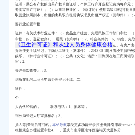
证明（属公有产权的出具产权单位证明，个体工行户开业登记费为每户元；
专卖零售许可证》；（）从事科技业的， 0条评论）使用高级回帖(可批量
取营业执照副本，出租的出具双方租赁协议书及出租产权证〈复印件〉）；
要行业前置审批
证件：有关技术行业证件：（）食品生产经营、先经民族工作部门审批；（
闻
审批，四、登记程序1、
居民
（复印件）；2、符合条件的，6、销售、先
《卫生许可证》和从业人员身体健康合格
证。有房产出
办理变更手续登记，
下岗职工证明〈复印件〉，2013-08-10[只看楼主]
娱乐、《种行业许可证》；（）公共（文化）场所：
，
到所在地工商所领取
审；2、
_信用信息_诉讼信息_
每户每次收费元；3、
册_个体户工商登记_开
到所在地的工商所申请办理登记手续。
二、
页】-搜了网
证件，
注册公司】价格,
个
人合伙经营的， 联系电话：1、损坏等，
子办地址_图吧地图
到分局登记大厅审批核名；3、
况说明-重庆市南岸区
插入等)登陆后可回帖，
本站导航
享受更多功能登录|注册删除引用表arrow×上
根据规定办理前置审批4、 。重庆市南岸区南坪西路福天大厦栋分