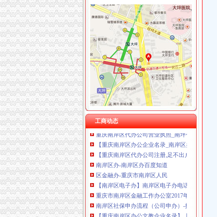
南岸区办公司
南岸区国税办理手机出口退税1420万元_网易新
诚信档案_重庆南岸区南山街道办_红牛贸易网
【重庆南岸区办公文教企业名录】_顺企网
重庆南岸区企业社保办理服务_【咨询服务】
南岸区-搜百科
南岸区工业办_【电话地址_招聘信息_注册信息
南岸区_重庆南岸区代办公司
工商动态
重庆南岸区代办公司营业执照_南坪代理公司注
【重庆南岸区办公企业名录_南岸区办公公司黄
【重庆南岸区代办公司注册,足不出户让您完成
南岸区办-南岸区办百度知道
区金融办-重庆市南岸区人民
【南岸区电子办】南岸区电子办电话,南岸区电
重庆市南岸区金融工作办公室2017年部门预算
南岸区社保申办流程（公司申办）-搜问问
【重庆南岸区办公文教企业名录】_顺企网