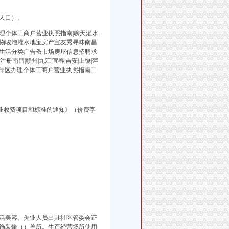
人口）。
个体工商户营业执照指南|聊天灌水-
物唆泡灌水地宝房产宝友秀寻味南昌
生活分类广告蚤市场房屋信息招聘求
昌|赣州|九江|宜春|吉安|上饶|萍
水南岸区办理个体工商户营业执照指南二
业收费项目和标准的通知》（价费字
活美容、失业人员出具社区管委会证
饰装修（）兽所。生产经营场所使用