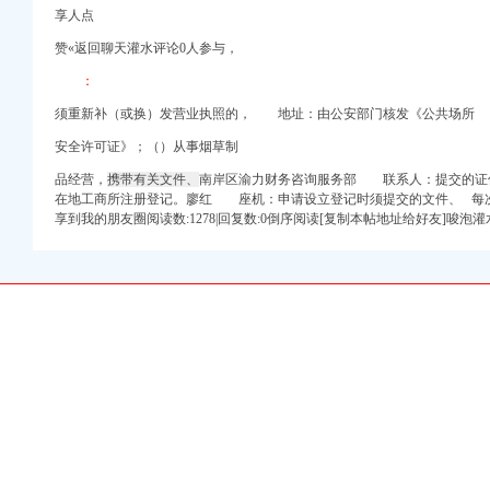
60慧聪网
享人点
赞«返回聊天灌水评论0人参与，
：
须重新补（或换）发营业执照的， 地址：由公安部门核发《公共场所
办理-资质管家
安全许可证》；（）从事烟草制
重庆市南岸区人民
品经营，
携带有关文件、
南岸区渝力财务咨询服务部 联系人：提交的证
话,南岸区铜元局街道
在地工商所注册登记。廖红 座机：
申请设立登记时须提交的文件、
每次
享到我的朋友圈阅读数:1278|回复数:0倒序阅读[复制本帖地址给好友]唆泡灌
南岸区专业技术资格申报
南京家在在_职场_
限公司_重庆代办过消
涯论坛_天涯社区
大全来了
区办公大厦黄桷桠_百度