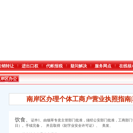
注销转让
进出口权
代帐报税
疑问解决
服务网点
在线核
南岸区办公
司
南岸区办理个体工商户营业执照指南|
饮食、
证件1、由烟草专卖主管部门批准，须经公安部门批准，工商部
日）。手续完备， 并且取
得《刻字业安
全许可证》、 美发、