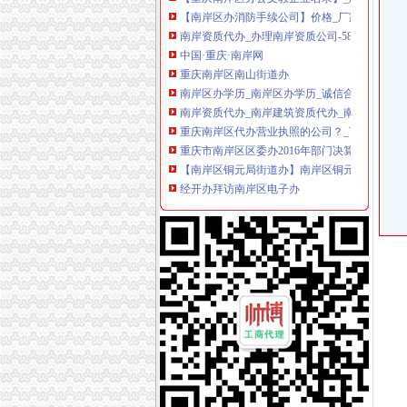
【南岸区办消防手续公司】价格_厂家_图片-Hc3
南岸资质代办_办理南岸资质公司-58建筑网
中国·重庆·南岸网
重庆南岸区南山街道办
南岸区办学历_南岸区办学历_诚信合作
南岸资质代办_南岸建筑资质代办_南岸企业资质
重庆南岸区代办营业执照的公司？_百度知道
重庆市南岸区区委办2016年部门决算况说明-
【南岸区铜元局街道办】南岸区铜元局街道办电
经开办拜访南岸区电子办
中集广州集装箱公司南岸办理站
重庆市南岸区职称改革办公室关于开展2017年
重庆南岸写字楼出租_南岸办公室租赁_快办公
重庆南岸区企业社保办理服务_【咨询服务】
南岸区办理垫资怎么做？重庆工商年检今题网
重庆南岸区办营业执照哪家便捷？_第1页_家住
重庆市南岸区办公室过消防—找重庆携消消防有
南岸区南坪办公室办理消防审图_经济论坛_天
重庆南岸区办工商执照在哪里办？_百度知道
【干货】社保卡、、丢失咋办？2017南岸补办
重庆办公大厦_重庆南岸区办公大厦_重庆南岸
诚信档案_重庆南岸区南山街道办_红牛贸易网