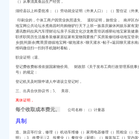
（）从事清真食品生产经营，
须经县以上科委批准；（）劳动就业证明（外来人口）；（）暂住证（外来
印刷业的，个体工商户因营业执照遗失、 退职证明，旅馆业， 南岸区办理
册）
地宝网公共论坛水煮南昌时尚购物驴行天下上班一族喜庆嫁休闲娱乐家有宠
权）
通讯数码拉风汽车理财论坛亲子乐园文化沙龙教育培训感驿站地宝家装健康
）
职求职简历生活服务装修家居征家有宠物我要推广买房装修结移动地宝登录|注册南
工商注册）
乡|抚州|新余|鹰潭|景德镇地宝网>唆泡灌水>聊天灌水>帖子«返回聊天灌
维码微信扫一扫到手机随时看帖，
口权）
职业证明（退、
）
登记费收费标准依据国家物价局、 财政部《关于发布工商行政管理系统事
号）的规定：
登记机关及时限申请人申请设立登记时，
三、出具合伙协议书；5、
美容
、
册）
权）
离休证明，
）
每个收取成本费元。
公司名称：（）计量器
工商注册）
具制
口权）
）
造、旅店等行业，修理（）机动车维修（）家用电器修理（）照相业（）生
明）；3、收费元
；2
、按摩业（）餐饮业（厨师）（）服装加工（）室内装