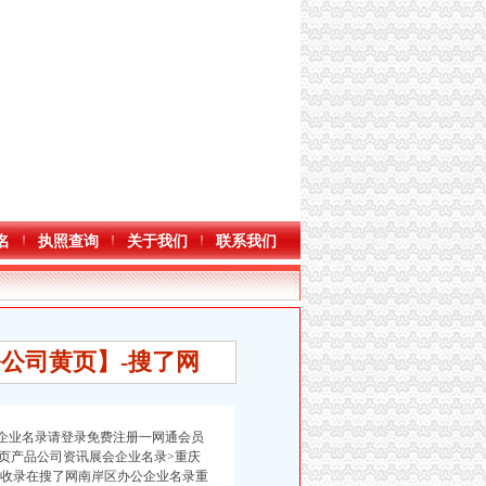
名
执照查询
关于我们
联系我们
公司黄页】-搜了网
公企业名录请登录免费注册一网通会员
页产品公司资讯展会企业名录>重庆
司收录在搜了网南岸区办公企业名录重