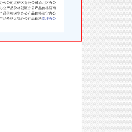
办公公司北碚区办公公司渝北区办公
办公产品价格朝区办公产品价格济南
产品价格深圳办公产品价格济宁办公
产品价格无锡办公产品价格
南坪办公