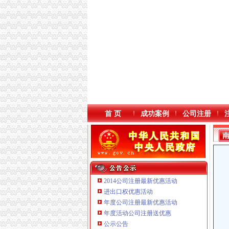
首 页
成功案例
公司注册
2014公司注册最新优惠活动
进出口权优惠活动
年度公司注册最新优惠活动
年度活动公司注册送优惠
公示公告
重庆臣夫商贸有限公司 （执照专让）