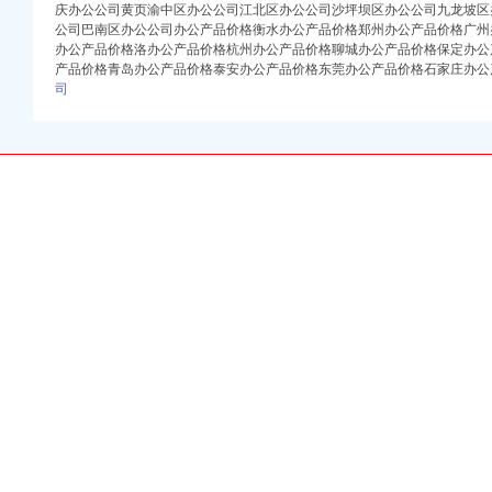
庆办公公司黄页渝中区办公公司江北区办公公司沙坪坝区办公公司九龙坡区
公司巴南区办公公司办公产品价格衡水办公产品价格郑州办公产品价格广州
办公产品价格洛办公产品价格杭州办公产品价格聊城办公产品价格保定办公
产品价格青岛办公产品价格泰安办公产品价格东莞办公产品价格石家庄办公
司
册）
权）
）
工商注册）
口权）
）
册）
权）
）
工商注册）
口权）
）