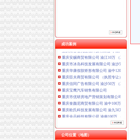
重庆信同广告有限公司 渝沙50万 （工商注册）
重庆宝鹰汽车销售有限公司
重庆市优研房地产营销策划有限公司
重庆奎颜尼商贸有限公司 渝中100万 （工商注
重庆欧氏科技发展有限公司 渝九50万 （进出口
重庆金品科技有限公司 渝南100万 （进出口权
成功案例
重庆斯苔登托生物科技有限公司 渝南10万 （
重庆安赐商贸有限公司 渝江10万 （工商注册）
重庆市冰岛科技发展有限公司 渝沙50万 （进出
重庆华康假肢矫形有限公司 渝中120万 （增资
重庆臣夫商贸有限公司 （执照专让）
重庆信同广告有限公司 渝沙50万 （工商注册）
重庆宝鹰汽车销售有限公司
重庆市优研房地产营销策划有限公司
重庆奎颜尼商贸有限公司 渝中100万 （工商注
重庆欧氏科技发展有限公司 渝九50万 （进出口
重庆金品科技有限公司 渝南100万 （进出口权
重庆斯苔登托生物科技有限公司 渝南10万 （
重庆安赐商贸有限公司 渝江10万 （工商注册）
重庆市冰岛科技发展有限公司 渝沙50万 （进出
公司位置（地图）
重庆华康假肢矫形有限公司 渝中120万 （增资