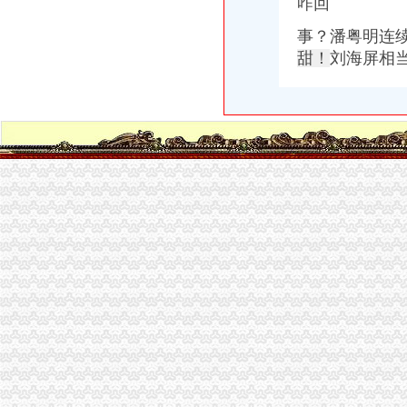
咋回
中共怀化经开区工委办公室怀化经开区管委会办公室关于加怀化经
经开区园区办——为园区企业职工子女解决入学问题
事？潘粤明连续
格力电器（合肥）有限公司经开区办事处2017新招聘信息_电话_地
甜！
刘海屏相当
（受理）暂定资质新办（重庆经开区开发投资集团有限责任公司）办事
宁乡经开区：“马上就办”造高效服务平台_园区频道_红网
花溪区人民公众信息网·文件·区人民办公室经开区政
西安经开区金融办领导一行莅临人众金服考察调研_搜狐财经_搜狐网
韩国EXAX公司投资3000万元在绵经开区办企业-城市城际成都
经开区园区办：为园区企业职工子女解决入学问题_区县联播_贵网
永州市优化办调研永州经开区服务园区企业发展况_永州站频道_红网
【在西安经开区注册公司,到哪儿办理手续啊？,北斗融科（北京）
蔡开办发〔2015〕11号|蔡家坡经开区管委会政综合办公室|关于印发
郑州经开区代办公司注册多少钱-商务服务
经开区举办“民营企业招聘周”招聘会_河北新闻网
经开区管委会办公室2014年度重点工作、重点活动公开承诺事项-马鞍
双桥经开区管委会办公室关于成立双桥经开区财经工作领导小组的通知
合肥经开区管办
经开区应急办向区内企业一线职工赠送市民应急手册-经开区-合肥市人
达州经开区民营办邀请投行团队到辖区优质企业调研-达州市人民
2017年九江经开区政办公室公开考选机关工作人员公告-江西公选遴
合肥经开区“重赏”揽才创办企业高励200万元-新华网安徽频道