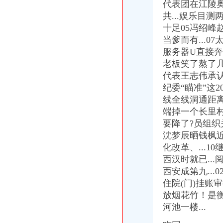
中共怀化经开区工委办公室怀化经开区管委会办公室关于加怀化经
代表团在江陵奥
上饶经开区供电服务中心：造“一站式”服务平台_新浪上饶
共...娱乐目测
长寿经济技术开发区管理委员会|长寿经开区
十足05冯绍峰
经开区-搜百科
当爹而有...0
经开区企业服务网
服务器U直接奔向
【西安经开区注册公司在哪里办理】价格,厂家,代理记帐-搜了网
老板笑了熬了几
经开区创业网-经开区创业办官方网站
去经开区一些银行可申办工商执照_新浪新闻
代表王志伟承认
长沙经开区人才网-页
纪委“瞄准”这2
中共怀化经开区工作委员会办公室怀化经开区管理委员会办公室关于
线全线洞通距离年
经开区新设办理点可办组织机构代码-便民-南宁新闻网
端掉一个长里村卖
昆明市经开区办理劳务公司注册地址食品公司注册-正然财税-【内蒙古
要降了?员组织
广西—东盟经开区：一元钱也可办公司_广西新闻联播|BBRTV北部湾
沈梦辰晒钱枫近
2017广西南宁经开区政办公室招聘公告【招1人】_中公网校
化改革、...1
南宁经开区设立商务书公司|广西北部湾网
贵经济技术开发区政办公室关于经开区大数据产业发展工作领导小
西汉时就已..
昆明经开区代理注册公司怎么办理-正然财税
西安成第九..
宁乡经开区“马上就办”企业大事不折腾小事不出门_新浪新闻
住院(门)挂账
经开区加大领办代办力度加快企业落地手续审批流程_搜狐财经_搜狐网
放烟花竹！是
【2017广西嘉路人力资源顾问有限责任公司招聘经开区岗位1名公告（
河池一楼...
[经开区]四川雅安经开区管委会办公室办公设备采购项目（经直购-
立足前哨恪尽职守建好后院竭诚奉献|经开区综合办公室组织进行集体