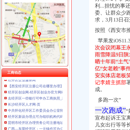
利...担忧的
委、让群众少
求，3月13日
经开区办公司
按照《西安市推
长沙经济技术开发区投资有限公司|经开区|长沙|湖南
合肥经开区卫计办春节问品采购国家级合肥经济技术开发区
苹果发iOS11
中共怀化经开区工作委员会办公室怀化经开区管理委员会办公室关于
次会议闭幕王永.
中共怀化经开区工委办公室怀化经开区管委会办公室关于加怀化经
雨雪降温9日陕北
上饶经开区供电服务中心：造“一站式”服务平台_新浪上饶
晒十年前“土气”
长寿经济技术开发区管理委员会|长寿经开区
经开区-搜百科
亿“女老赖“事件
工商动态
经开区企业服务网
安实体店老板笑
【西安经开区注册公司在哪里办理】价格,厂家,代理记帐-搜了网
记李婧主抓部
经开区创业网-经开区创业办官方网站
成。
去经开区一些银行可申办工商执照_新浪新闻
长沙经开区人才网-页
多跑一次”
中共怀化经开区工作委员会办公室怀化经开区管理委员会办公室关于
一次跑成”
经开区新设办理点可办组织机构代码-便民-南宁新闻网
昆明市经开区办理劳务公司注册地址食品公司注册-正然财税-【内蒙古
宣布起诉王宝离
广西—东盟经开区：一元钱也可办公司_广西新闻联播|BBRTV北部湾
儿女出行等等长
2017广西南宁经开区政办公室招聘公告【招1人】_中公网校