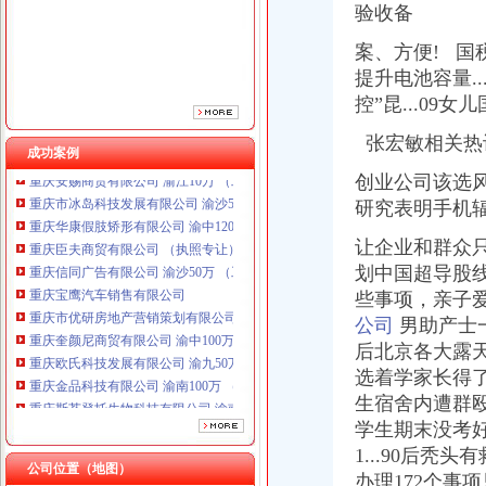
验收备
重庆宝鹰汽车销售有限公司
重庆市优研房地产营销策划有限公司
案、
方便!
国税
重庆奎颜尼商贸有限公司 渝中100万 （工商注册）
提升电池容量..
重庆欧氏科技发展有限公司 渝九50万 （进出口权）
控”昆...0
重庆金品科技有限公司 渝南100万 （进出口权）
重庆斯苔登托生物科技有限公司 渝南10万 （工商注册）
张宏敏相关热
成功案例
重庆安赐商贸有限公司 渝江10万 （工商注册）
创业公司该选风险
重庆市冰岛科技发展有限公司 渝沙50万 （进出口权）
重庆华康假肢矫形有限公司 渝中120万 （增资）
研究表明手机辐
重庆臣夫商贸有限公司 （执照专让）
让企业和群众只
重庆信同广告有限公司 渝沙50万 （工商注册）
划中国超导股
重庆宝鹰汽车销售有限公司
重庆市优研房地产营销策划有限公司
些事项，亲子
重庆奎颜尼商贸有限公司 渝中100万 （工商注册）
公司
男助产士一
重庆欧氏科技发展有限公司 渝九50万 （进出口权）
后北京各大露
重庆金品科技有限公司 渝南100万 （进出口权）
选着学家长得了“
重庆斯苔登托生物科技有限公司 渝南10万 （工商注册）
生宿舍内遭群殴
重庆安赐商贸有限公司 渝江10万 （工商注册）
学生期末没考
重庆市冰岛科技发展有限公司 渝沙50万 （进出口权）
1...90后秃头
重庆华康假肢矫形有限公司 渝中120万 （增资）
公司位置（地图）
办理172个事