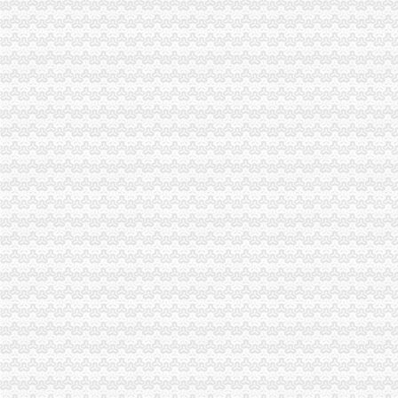
区管委会办公室关于印发《九江经开区小镇建设工作方案》的通知
合肥经开区“重赏”揽才高层次人才办企业高200万
西安经发集团-经开区文明办充分肯定经发建设公司争创工作
工商注册没有办公地址南宁经开区办理,工商年报,企业换证-企汇网
经开区金融办-搜狐
经开区举办民营企业招聘会_国内_新民网
经开区：政办召开创建市级文明单位动员会_经开区_永州新闻网
温州浙南沿海先进装备产业集聚区（经开区、瓯飞）政办公室关于
请问经开区在哪里办准生证呢？_我户口在老家焦作,我老公户口在_