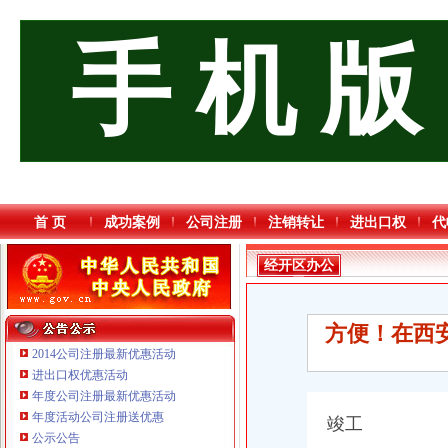
手 机 版
首 页
成功案例
公司注册
注销转让
进出口权
代
经开区办公
司
方便！在西安
2014公司注册最新优惠活动
进出口权优惠活动
年度公司注册最新优惠活动
年度活动公司注册送优惠
竣工
重庆臣夫商贸有限公司 （执照专让）
公示公告
重庆信同广告有限公司 渝沙50万 （工商注册）