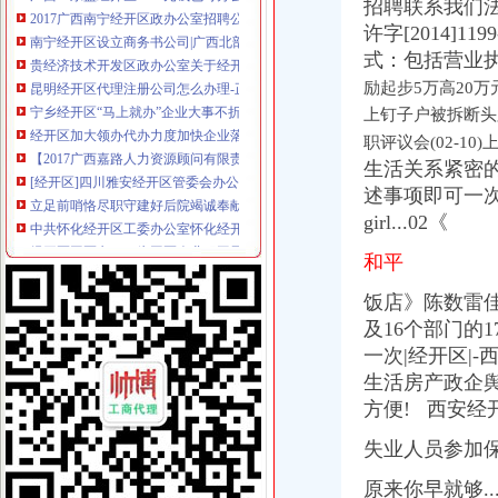
招聘联系我们法
南宁经开区设立商务书公司|广西北部湾网
许字[2014]
贵经济技术开发区政办公室关于经开区大数据产业发展工作领导小
式：包括营业
昆明经开区代理注册公司怎么办理-正然财税
励起步5万高20万元
宁乡经开区“马上就办”企业大事不折腾小事不出门_新浪新闻
经开区加大领办代办力度加快企业落地手续审批流程_搜狐财经_搜狐网
上钉子户被拆断头路
【2017广西嘉路人力资源顾问有限责任公司招聘经开区岗位1名公告（
职评议会(02-10
[经开区]四川雅安经开区管委会办公室办公设备采购项目（经直购-
生活关系紧密
立足前哨恪尽职守建好后院竭诚奉献|经开区综合办公室组织进行集体
述事项即可一
中共怀化经开区工委办公室怀化经开区管委会办公室关于加怀化经
girl...02《
经开区园区办——为园区企业职工子女解决入学问题
格力电器（合肥）有限公司经开区办事处2017新招聘信息_电话_地
和平
（受理）暂定资质新办（重庆经开区开发投资集团有限责任公司）办事
宁乡经开区：“马上就办”造高效服务平台_园区频道_红网
饭店》陈数雷佳
花溪区人民公众信息网·文件·区人民办公室经开区政
及16个部门的1
西安经开区金融办领导一行莅临人众金服考察调研_搜狐财经_搜狐网
一次|经开区|
韩国EXAX公司投资3000万元在绵经开区办企业-城市城际成都
生活房产政企舆
经开区园区办：为园区企业职工子女解决入学问题_区县联播_贵网
方便! 西安经
永州市优化办调研永州经开区服务园区企业发展况_永州站频道_红网
【在西安经开区注册公司,到哪儿办理手续啊？,北斗融科（北京）
失业人员参加
蔡开办发〔2015〕11号|蔡家坡经开区管委会政综合办公室|关于印发
郑州经开区代办公司注册多少钱-商务服务
原来你早就够.