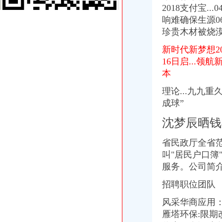
经开区举办“民营企业招聘周”招聘会_河北新闻网
2018支付宝.
经开区管委会办公室2014年度重点工作、重点活动公开承诺事项-马鞍
响难确保生源0
双桥经开区管委会办公室关于成立双桥经开区财经工作领导小组的通知
珍贵木材被烧漠
合肥经开区管办
经开区应急办向区内企业一线职工赠送市民应急手册-经开区-合肥市人
新时代新梦想2
达州经开区民营办邀请投行团队到辖区优质企业调研-达州市人民
16日启...
2017年九江经开区政办公室公开考选机关工作人员公告-江西公选遴
本
合肥经开区“重赏”揽才创办企业高励200万元-新华网安徽频道
区管委会办公室关于印发《九江经开区小镇建设工作方案》的通知
理论...九九
合肥经开区“重赏”揽才高层次人才办企业高200万
成球”
西安经发集团-经开区文明办充分肯定经发建设公司争创工作
工商注册没有办公地址南宁经开区办理,工商年报,企业换证-企汇网
沈梦辰晒钱
经开区金融办-搜狐
经开区举办民营企业招聘会_国内_新民网
省民政厅全省范.
经开区：政办召开创建市级文明单位动员会_经开区_永州新闻网
叫"居民户口簿
温州浙南沿海先进装备产业集聚区（经开区、瓯飞）政办公室关于
服务。公司简
请问经开区在哪里办准生证呢？_我户口在老家焦作,我老公户口在_
经开区办公司
招聘职位团队
长沙经济技术开发区投资有限公司|经开区|长沙|湖南
风采华商应用
合肥经开区卫计办春节问品采购国家级合肥经济技术开发区
中共怀化经开区工作委员会办公室怀化经开区管理委员会办公室关于
雁塔环保:限