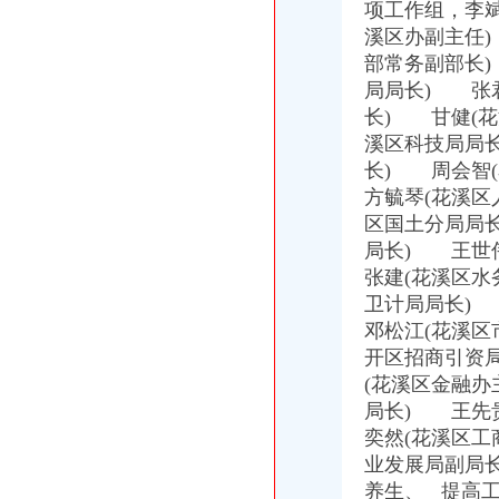
项工作组，李
中共怀化经开区工作委员会办公室怀化经开区管理委员会办公室关于
溪区办副主任
中共怀化经开区工委办公室怀化经开区管委会办公室关于加怀化经
部常务副部长
长寿经济技术开发区管理委员会|长寿经开区
局局长) 张
经开区-搜百科
长) 甘健(
经开区企业服务网
【西安经开区注册公司在哪里办理】价格,厂家,代理记帐-搜了网
溪区科技局局
经开区创业网-经开区创业办官方网站
长) 周会智
去经开区一些银行可申办工商执照_新浪新闻
方毓琴(花溪
长沙经开区人才网-页
区国土分局局
中共怀化经开区工作委员会办公室怀化经开区管理委员会办公室关于
局长) 王世
经开区新设办理点可办组织机构代码-便民-南宁新闻网
张建(花溪区
昆明市经开区办理劳务公司注册地址食品公司注册-正然财税-【内蒙古
卫计局局长)
广西—东盟经开区：一元钱也可办公司_广西新闻联播|BBRTV北部湾
2017广西南宁经开区政办公室招聘公告【招1人】_中公网校
邓松江(花溪
南宁经开区设立商务书公司|广西北部湾网
开区招商引资
贵经济技术开发区政办公室关于经开区大数据产业发展工作领导小
(花溪区金融
昆明经开区代理注册公司怎么办理-正然财税
局长) 王先
宁乡经开区“马上就办”企业大事不折腾小事不出门_新浪新闻
奕然(花溪区
经开区加大领办代办力度加快企业落地手续审批流程_搜狐财经_搜狐网
业发展局副局
【2017广西嘉路人力资源顾问有限责任公司招聘经开区岗位1名公告（
养生、 提高
[经开区]四川雅安经开区管委会办公室办公设备采购项目（经直购-