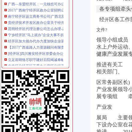
2017广西南宁经开区政办公室招聘公告【招1人】_中公网校
各专项组牵头
南宁经开区设立商务书公司|广西北部湾网
贵经济技术开发区政办公室关于经开区大数据产业发展工作领导小
经
区各工作
开
昆明经开区代理注册公司怎么办理-正然财税
宁乡经开区“马上就办”企业大事不折腾小事不出门_新浪新闻
文件?
经开区加大领办代办力度加快企业落地手续审批流程_搜狐财经_搜狐网
领导小组成员
【2017广西嘉路人力资源顾问有限责任公司招聘经开区岗位1名公告（
水上户外运动
[经开区]四川雅安经开区管委会办公室办公设备采购项目（经直购-
立足前哨恪尽职守建好后院竭诚奉献|经开区综合办公室组织进行集体
健康产业发展
中共怀化经开区工委办公室怀化经开区管委会办公室关于加怀化经
推进有关工 
经开区园区办——为园区企业职工子女解决入学问题
相关部门、
格力电器（合肥）有限公司经开区办事处2017新招聘信息_电话_地
（受理）暂定资质新办（重庆经开区开发投资集团有限责任公司）办事
区常务副区长
宁乡经开区：“马上就办”造高效服务平台_园区频道_红网
产业发展领导
花溪区人民公众信息网·文件·区人民办公室经开区政
展专项组 牵
西安经开区金融办领导一行莅临人众金服考察调研_搜狐财经_搜狐网
韩国EXAX公司投资3000万元在绵经开区办企业-城市城际成都
产业发
经开区园区办：为园区企业职工子女解决入学问题_区县联播_贵网
永州市优化办调研永州经开区服务园区企业发展况_永州站频道_红网
展局 主要领
【在西安经开区注册公司,到哪儿办理手续啊？,北斗融科（北京）
下设办公室在
蔡开办发〔2015〕11号|蔡家坡经开区管委会政综合办公室|关于印发
推进、 201