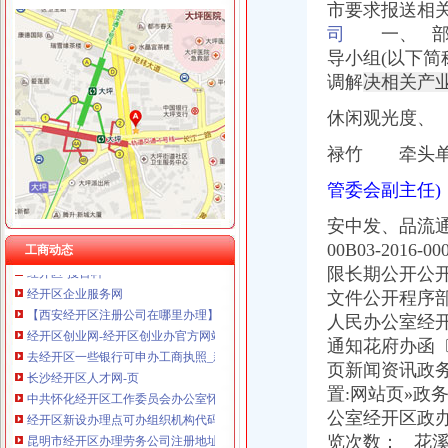
市要求报送相关材
司
一、 部
导小组(以下简
调解
决相关产
经开区办公司
休闲观光度、
长沙经济技术开发区投资有限公司|经开区|长沙|湖南
合肥经开区卫计办春节问品采购国家级合肥经济技术开发区
禄竹 牵头单
经开区-搜百科
中共怀化经开区工作委员会办公室怀化经开区管理委员会办公室关于
管委会副主任
中共怀化经开区工委办公室怀化经开区管委会办公室关于加怀化经
安中发、品流
长寿经济技术开发区管理委员会|长寿经开区
00B03-2016
工商动态
经开区-搜百科
经开区企业服务网
限长期公开公
【西安经开区注册公司在哪里办理】价格,厂家,代理记帐-搜了网
文件公开程序
经开区创业网-经开区创业办官方网站
人民办公室经
去经开区一些银行可申办工商执照_新浪新闻
通知花府办函〔
长沙经开区人才网-页
页新闻资讯政
中共怀化经开区工作委员会办公室怀化经开区管理委员会办公室关于
置:网站页»政
经开区新设办理点可办组织机构代码-便民-南宁新闻网
公室经开区政
昆明市经开区办理劳务公司注册地址食品公司注册-正然财税-【内蒙古
广西—东盟经开区：一元钱也可办公司_广西新闻联播|BBRTV北部湾
览次数：
花溪