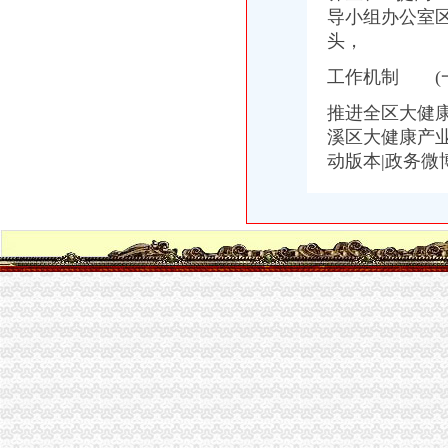
立足前哨恪尽职守建好后院竭诚奉献|经开区综合办公室组织进行集体
导小组办公室
中共怀化经开区工委办公室怀化经开区管委会办公室关于加怀化经
头，
经开区园区办——为园区企业职工子女解决入学问题
工作机制 (
格力电器（合肥）有限公司经开区办事处2017新招聘信息_电话_地
（受理）暂定资质新办（重庆经开区开发投资集团有限责任公司）办事
推进全区大健
宁乡经开区：“马上就办”造高效服务平台_园区频道_红网
溪区大健康产业
花溪区人民公众信息网·文件·区人民办公室经开区政
动版本|政务微
西安经开区金融办领导一行莅临人众金服考察调研_搜狐财经_搜狐网
韩国EXAX公司投资3000万元在绵经开区办企业-城市城际成都
经开区园区办：为园区企业职工子女解决入学问题_区县联播_贵网
永州市优化办调研永州经开区服务园区企业发展况_永州站频道_红网
【在西安经开区注册公司,到哪儿办理手续啊？,北斗融科（北京）
蔡开办发〔2015〕11号|蔡家坡经开区管委会政综合办公室|关于印发
郑州经开区代办公司注册多少钱-商务服务
经开区举办“民营企业招聘周”招聘会_河北新闻网
经开区管委会办公室2014年度重点工作、重点活动公开承诺事项-马鞍
双桥经开区管委会办公室关于成立双桥经开区财经工作领导小组的通知
合肥经开区管办
经开区应急办向区内企业一线职工赠送市民应急手册-经开区-合肥市人
达州经开区民营办邀请投行团队到辖区优质企业调研-达州市人民
2017年九江经开区政办公室公开考选机关工作人员公告-江西公选遴