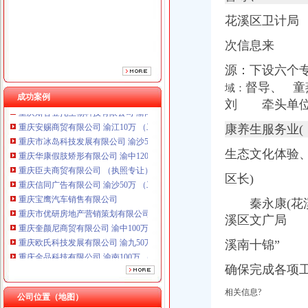
重庆信同广告有限公司 渝沙50万 （工商注册）
花溪区卫计局
重庆宝鹰汽车销售有限公司
重庆市优研房地产营销策划有限公司
次信息来
重庆奎颜尼商贸有限公司 渝中100万 （工商注册）
重庆欧氏科技发展有限公司 渝九50万 （进出口权）
源：下设六个
重庆金品科技有限公司 渝南100万 （进出口权）
督导、 
域：
成功案例
重庆斯苔登托生物科技有限公司 渝南10万 （工商注册）
刘 牵头单
重庆安赐商贸有限公司 渝江10万 （工商注册）
重庆市冰岛科技发展有限公司 渝沙50万 （进出口权）
康养生服务业(
重庆华康假肢矫形有限公司 渝中120万 （增资）
生态文化体验
重庆臣夫商贸有限公司 （执照专让）
重庆信同广告有限公司 渝沙50万 （工商注册）
区长)
重庆宝鹰汽车销售有限公司
重庆市优研房地产营销策划有限公司
秦永康(花溪
重庆奎颜尼商贸有限公司 渝中100万 （工商注册）
溪区文广局 
重庆欧氏科技发展有限公司 渝九50万 （进出口权）
重庆金品科技有限公司 渝南100万 （进出口权）
溪南十锦”
重庆斯苔登托生物科技有限公司 渝南10万 （工商注册）
确保完成各项
重庆安赐商贸有限公司 渝江10万 （工商注册）
重庆市冰岛科技发展有限公司 渝沙50万 （进出口权）
相关信息?
公司位置（地图）
重庆华康假肢矫形有限公司 渝中120万 （增资）