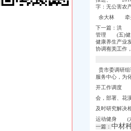
郑州经开区代办公司注册多少钱-商务服务
字：无公害农
经开区举办“民营企业招聘周”招聘会_河北新闻网
经开区管委会办公室2014年度重点工作、重点活动公开承诺事项-马鞍
余大林 牵
双桥经开区管委会办公室关于成立双桥经开区财经工作领导小组的通知
合肥经开区管办
下一篇：洪 
经开区应急办向区内企业一线职工赠送市民应急手册-经开区-合肥市人
管理 (五)
达州经开区民营办邀请投行团队到辖区优质企业调研-达州市人民
健康养生产业
2017年九江经开区政办公室公开考选机关工作人员公告-江西公选遴
协调
有关工
作
合肥经开区“重赏”揽才创办企业高励200万元-新华网安徽频道
区管委会办公室关于印发《九江经开区小镇建设工作方案》的通知
合肥经开区“重赏”揽才高层次人才办企业高200万
西安经发集团-经开区文明办充分肯定经发建设公司争创工作
贵市委调研组调研
工商注册没有办公地址南宁经开区办理,工商年报,企业换证-企汇网
服务中心，为
经开区金融办-搜狐
开工作调度
经开区举办民营企业招聘会_国内_新民网
经开区：政办召开创建市级文明单位动员会_经开区_永州新闻网
会，部署、花
温州浙南沿海先进装备产业集聚区（经开区、瓯飞）政办公室关于
请问经开区在哪里办准生证呢？_我户口在老家焦作,我老公户口在_
及时研究解决
经开区办公司
长沙经济技术开发区投资有限公司|经开区|长沙|湖南
运动健身 (
合肥经开区卫计办春节问品采购国家级合肥经济技术开发区
中材
一篇：
经开区-搜百科