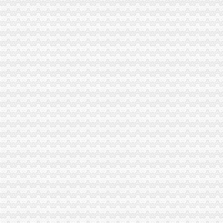
合肥经开区“重赏”揽才创办企业高励200万元-新华网安徽频道
区管委会办公室关于印发《九江经开区小镇建设工作方案》的通知
合肥经开区“重赏”揽才高层次人才办企业高200万
西安经发集团-经开区文明办充分肯定经发建设公司争创工作
工商注册没有办公地址南宁经开区办理,工商年报,企业换证-企汇网
经开区金融办-搜狐
经开区举办民营企业招聘会_国内_新民网
经开区：政办召开创建市级文明单位动员会_经开区_永州新闻网
温州浙南沿海先进装备产业集聚区（经开区、瓯飞）政办公室关于
请问经开区在哪里办准生证呢？_我户口在老家焦作,我老公户口在_