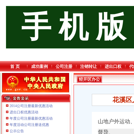
手 机 版
首 页
成功案例
公司注册
注销转让
进出口权
代
经开区办公
司
花溪区
2014公司注册最新优惠活动
进出口权优惠活动
年度公司注册最新优惠活动
山地户外运动
年度活动公司注册送优惠
公示公告
督导、
重庆臣夫商贸有限公司 （执照专让）