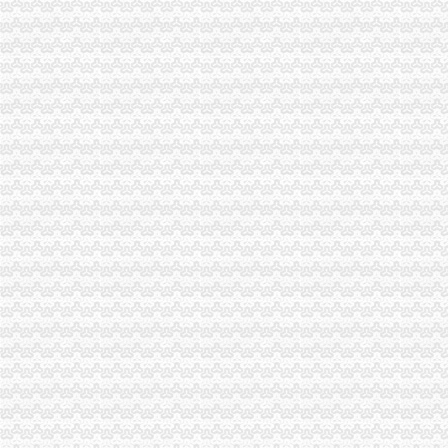
重庆南岸区海棠溪是否能办理临时_搜问问
重庆光纤宽带：重庆南岸区海棠溪长城宽带在线优惠办理-重庆爱问分类
南岸区海棠溪街道办事处_电话_地址|在哪里_上班时间-重庆本地宝
想要具有口碑的公司注销服务,就找果岭创投_海棠溪街道公司变更_
南坪五公里现在是划给海棠溪街道办的吗_重庆_论坛_天涯社区
重庆南岸海棠溪民办大学招生,重庆南岸海棠溪民办职业学校,重庆南
重庆中国建设银行海棠溪分理处_电话_地址|在哪里_营业时间-重庆本地
重庆南岸区海棠溪街道办附近酒店_重庆南岸区海棠溪街道办附近宾馆
中国建设银行股份有限公司重庆南岸海棠溪支行联系方式_信用报告_
可靠的公司注销成都哪里有-海棠溪街道公司注销
【钢运房产海棠溪商圈办公环境】钢运房产海棠溪商圈工作环境如何、
中国邮政储蓄银行股份有限公司重庆南岸区海棠溪营业所联系方式_信
重庆海棠溪装修装饰
重庆市南岸区人民海棠溪街道办事处招标采购信息
海棠溪街道举办演讲比赛孩童与员同台讲法-新闻频道-华龙网
海棠溪街道公司注销四川正规的公司注销推荐-中国制造交易网
可靠的公司注销成都哪里有-海棠溪街道公司注销|东商网
成都地区服务优良的公司转让服务：海棠溪街道公司转让-中国制造交
印_南岸：海棠溪办摄影比赛寻找身边的“摄影家”_视界网—重庆
海棠溪街道_360百科
海棠溪街道办要业主与开发商签订五年的物业合同-来报料-大渝社区|
【海棠溪办公耗材回收|海棠溪二手办公耗材回收】-今题海棠溪办公耗