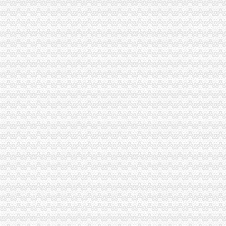
重庆南岸海棠溪二手办公设备,重庆南岸海棠溪办公设备转让,重庆南
重庆南岸区海棠溪长城宽带2017暑期惠_重庆长城宽带办理
南岸区海棠溪长城宽带官网重庆光纤宽带今题网
群工系统成服务群众“快车道”----海棠溪街道一季度办结210件群众
【海棠溪分期学车】-海棠溪分期学车价格|批发-海棠溪分期学车公司-
海棠溪小学举办届专场新年音乐会
海棠溪街道开展幼儿园食品安全检查工作-重庆市南岸区人民
海棠溪驾校报名,深渝达驾校,驾校报名点-爱喇叭网