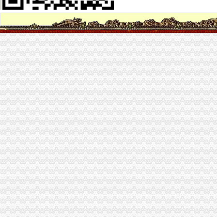
海棠溪街道举办演讲比赛孩童与员同台讲法-新闻频道-华龙网
海棠溪街道公司注销四川正规的公司注销推荐-中国制造交易网
可靠的公司注销成都哪里有-海棠溪街道公司注销|东商网
成都地区服务优良的公司转让服务：海棠溪街道公司转让-中国制造交
印_南岸：海棠溪办摄影比赛寻找身边的“摄影家”_视界网—重庆
海棠溪街道_360百科
海棠溪街道办要业主与开发商签订五年的物业合同-来报料-大渝社区|
【海棠溪办公耗材回收|海棠溪二手办公耗材回收】-今题海棠溪办公耗
重庆南岸海棠溪二手办公设备,重庆南岸海棠溪办公设备转让,重庆南
重庆南岸区海棠溪长城宽带2017暑期惠_重庆长城宽带办理
南岸区海棠溪长城宽带官网重庆光纤宽带今题网
群工系统成服务群众“快车道”----海棠溪街道一季度办结210件群众
【海棠溪分期学车】-海棠溪分期学车价格|批发-海棠溪分期学车公司-
海棠溪小学举办届专场新年音乐会
海棠溪街道开展幼儿园食品安全检查工作-重庆市南岸区人民
海棠溪驾校报名,深渝达驾校,驾校报名点-爱喇叭网
海棠溪办公司
别墅出售：-中安翡翠湖业主论坛-重庆房天下
【美尔易汇_美尔易汇招聘】重庆美尔易汇电子商务有限公司招聘信息-
海棠溪办公服务信息-快点8分类信息网
海棠溪街道开展幼儿园食品安全检查工作-重庆市南岸区人民