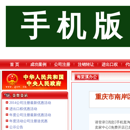
手 机 版
首 页
成功案例
公司注册
注销转让
进出口权
代
海棠溪办公
司
重庆市南岸
2014公司注册最新优惠活动
进出口权优惠活动
年度公司注册最新优惠活动
重庆臣夫商贸有限公司 （执照专让）
年度活动公司注册送优惠
请登录消息手机逛
重庆信同广告有限公司 渝沙50万 （工商注册）
公示公告
卖家中心免费开店已