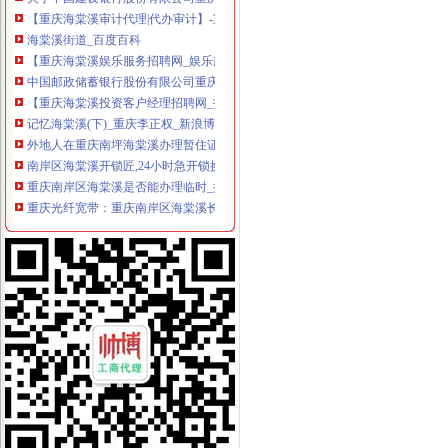
【重庆海棠溪审计代理|代办审计】-重庆赶集网
海棠溪街道_百度百科
【重庆海棠溪娱乐服务招聘网_娱乐服务招聘信息】-重庆智联招聘
中国邮政储蓄银行股份有限公司重庆南岸区海棠溪营业所
【重庆海棠溪投资客户经理招聘网_投资客户经理招聘信息】-重庆智
记忆海棠溪(下)_重庆李正权_新浪博客
外地人在重庆南坪海棠溪办理暂住证需要什么材料？_上海包听|E都市
南岸区海棠溪开锁匠,24小时急开锁换锁-重庆社区
重庆南岸区海棠溪是否能办理临时_搜问问
重庆光纤宽带：重庆南岸区海棠溪长城宽带在线优惠办理-重庆爱问分类
南岸区海棠溪街道办事处_电话_地址|在哪里_上班时间-重庆本地宝
想要具有口碑的公司注销服务,就找果岭创投_海棠溪街道公司变更_
南坪五公里现在是划给海棠溪街道办的吗_重庆_论坛_天涯社区
重庆南岸海棠溪民办大学招生,重庆南岸海棠溪民办职业学校,重庆南
重庆中国建设银行海棠溪分理处_电话_地址|在哪里_营业时间-重庆本地
重庆南岸区海棠溪街道办附近酒店_重庆南岸区海棠溪街道办附近宾馆
中国建设银行股份有限公司重庆南岸海棠溪支行联系方式_信用报告_
可靠的公司注销成都哪里有-海棠溪街道公司注销
【钢运房产海棠溪商圈办公环境】钢运房产海棠溪商圈工作环境如何、
中国邮政储蓄银行股份有限公司重庆南岸区海棠溪营业所联系方式_信
重庆海棠溪装修装饰
重庆市南岸区人民海棠溪街道办事处招标采购信息