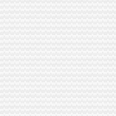
【呼吁相关部门早日解决海棠溪这一段的交通问题_重庆市公开信箱
中国邮政储蓄银行股份有限公司重庆南岸区海棠溪营业所_【电话地址_
海棠溪公司注册_海棠溪注册公司_海棠溪代办注册公司_海棠溪代理公
海棠溪办公服务信息-快点8分类信息网
【重庆海棠溪在线客服招聘网_在线客服招聘信息】-重庆智联招聘
海棠溪办公用品及设备企业名录_海棠溪办公用品及设备公司黄页–海
环线海棠溪什么时候开通？_重庆市公开信箱
【呼吁相关部门早日解决海棠溪这一段的交通问题_重庆市公开信箱
【海棠溪办公耗材】-今题海棠溪办公耗材网
【重庆海棠溪企业讲师招聘网_企业讲师招聘信息】-重庆智联招聘
中国建设银行股份有限公司重庆南坪支行海棠溪分理处
重庆市国土资源和房屋管理局
关于中国建设银行股份有限公司重庆南坪支行海棠溪分理处等3家机构
【重庆海棠溪审计代理|代办审计】-重庆赶集网
海棠溪街道_百度百科
【重庆海棠溪娱乐服务招聘网_娱乐服务招聘信息】-重庆智联招聘
中国邮政储蓄银行股份有限公司重庆南岸区海棠溪营业所
【重庆海棠溪投资客户经理招聘网_投资客户经理招聘信息】-重庆智
记忆海棠溪(下)_重庆李正权_新浪博客
外地人在重庆南坪海棠溪办理暂住证需要什么材料？_上海包听|E都市
南岸区海棠溪开锁匠,24小时急开锁换锁-重庆社区