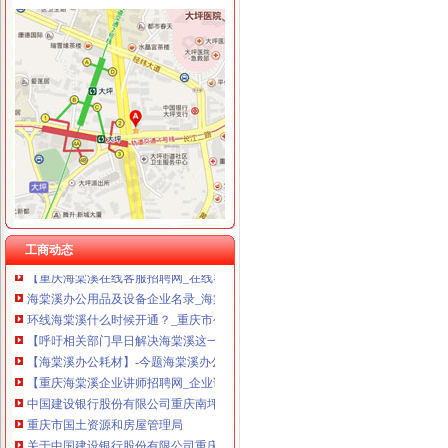
海棠溪办公司
别墅出售：-中安翡翠湖业主论坛-重庆房天下
【美尔易汇_美尔易汇招聘】重庆美尔易汇电子商务有限公司招聘信息-
海棠溪办公服务信息-快点8分类信息网
海棠溪街道开展幼儿园食品安全检查工作-重庆市南岸区人民
【呼吁相关部门早日解决海棠溪这一段的交通问题_重庆市公开信箱
中国邮政储蓄银行股份有限公司重庆南岸区海棠溪营业所_【电话地址_
海棠溪公司注册_海棠溪注册公司_海棠溪代办注册公司_海棠溪代理公
海棠溪办公服务信息-快点8分类信息网
工商动态
【重庆海棠溪在线客服招聘网_在线客服招聘信息】-重庆智联招聘
海棠溪办公用品及设备企业名录_海棠溪办公用品及设备公司黄页–海
环线海棠溪什么时候开通？_重庆市公开信箱
【呼吁相关部门早日解决海棠溪这一段的交通问题_重庆市公开信箱
【海棠溪办公耗材】-今题海棠溪办公耗材网
【重庆海棠溪企业讲师招聘网_企业讲师招聘信息】-重庆智联招聘
中国建设银行股份有限公司重庆南坪支行海棠溪分理处
重庆市国土资源和房屋管理局
关于中国建设银行股份有限公司重庆南坪支行海棠溪分理处等3家机构