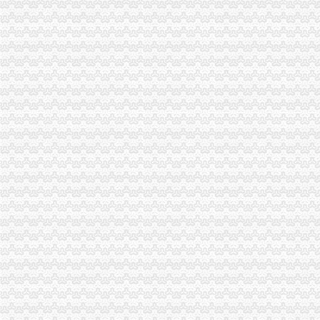
海棠溪街道_360百科
海棠溪街道办要业主与开发商签订五年的物业合同-来报料-大渝社区|
【海棠溪办公耗材回收|海棠溪二手办公耗材回收】-今题海棠溪办公耗
重庆南岸海棠溪二手办公设备,重庆南岸海棠溪办公设备转让,重庆南
重庆南岸区海棠溪长城宽带2017暑期惠_重庆长城宽带办理
南岸区海棠溪长城宽带官网重庆光纤宽带今题网
群工系统成服务群众“快车道”----海棠溪街道一季度办结210件群众
【海棠溪分期学车】-海棠溪分期学车价格|批发-海棠溪分期学车公司-
海棠溪小学举办届专场新年音乐会
海棠溪街道开展幼儿园食品安全检查工作-重庆市南岸区人民
海棠溪驾校报名,深渝达驾校,驾校报名点-爱喇叭网