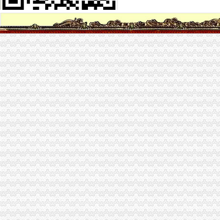
中国邮政储蓄银行股份有限公司重庆南岸区海棠溪营业所联系方式_信
重庆海棠溪装修装饰
重庆市南岸区人民海棠溪街道办事处招标采购信息
海棠溪街道举办演讲比赛孩童与员同台讲法-新闻频道-华龙网
海棠溪街道公司注销四川正规的公司注销推荐-中国制造交易网
可靠的公司注销成都哪里有-海棠溪街道公司注销|东商网
成都地区服务优良的公司转让服务：海棠溪街道公司转让-中国制造交
印_南岸：海棠溪办摄影比赛寻找身边的“摄影家”_视界网—重庆
海棠溪街道_360百科
海棠溪街道办要业主与开发商签订五年的物业合同-来报料-大渝社区|
【海棠溪办公耗材回收|海棠溪二手办公耗材回收】-今题海棠溪办公耗
重庆南岸海棠溪二手办公设备,重庆南岸海棠溪办公设备转让,重庆南
重庆南岸区海棠溪长城宽带2017暑期惠_重庆长城宽带办理
南岸区海棠溪长城宽带官网重庆光纤宽带今题网
群工系统成服务群众“快车道”----海棠溪街道一季度办结210件群众
【海棠溪分期学车】-海棠溪分期学车价格|批发-海棠溪分期学车公司-
海棠溪小学举办届专场新年音乐会
海棠溪街道开展幼儿园食品安全检查工作-重庆市南岸区人民
海棠溪驾校报名,深渝达驾校,驾校报名点-爱喇叭网
海棠溪办公司
海棠溪办公服务信息-快点8分类信息网