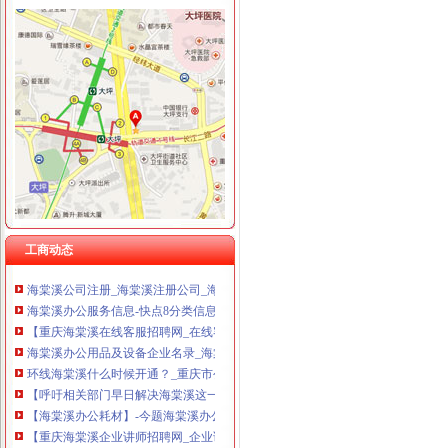
重庆华康假肢矫形有限公司 渝中120万 （增资）
海棠溪办公司
海棠溪办公服务信息-快点8分类信息网
海棠溪街道开展幼儿园食品安全检查工作-重庆市南岸区人民
【呼吁相关部门早日解决海棠溪这一段的交通问题_重庆市公开信箱
重庆南岸区海棠溪街道办附近酒店_重庆南岸区海棠溪街道办附近宾馆
重庆南岸海棠溪民办大学招生,重庆南岸海棠溪民办职业学校,重庆南
工商动态
中国邮政储蓄银行股份有限公司重庆南岸区海棠溪营业所_【电话地址_
海棠溪公司注册_海棠溪注册公司_海棠溪代办注册公司_海棠溪代理公
海棠溪办公服务信息-快点8分类信息网
【重庆海棠溪在线客服招聘网_在线客服招聘信息】-重庆智联招聘
海棠溪办公用品及设备企业名录_海棠溪办公用品及设备公司黄页–海
环线海棠溪什么时候开通？_重庆市公开信箱
【呼吁相关部门早日解决海棠溪这一段的交通问题_重庆市公开信箱
【海棠溪办公耗材】-今题海棠溪办公耗材网
【重庆海棠溪企业讲师招聘网_企业讲师招聘信息】-重庆智联招聘
中国建设银行股份有限公司重庆南坪支行海棠溪分理处