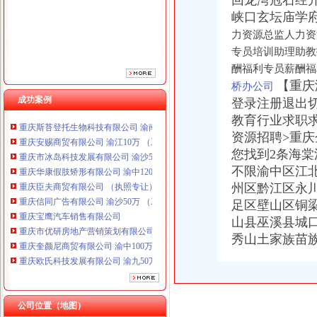
回龙湾冠石经
重庆臣夫商贸有限公司 （执照专让）
峡口玄坛庙学
重庆信同广告有限公司 渝沙50万 （工商注册）
力资源总监人力资
重庆宝鹰汽车销售有限公司
专员培训助理助教
重庆市优研房地产营销策划有限公司
酬福利专员薪酬福
重庆奎颜尼商贸有限公司 渝中100万 （工商注册）
【重庆
桥办公司
重庆欧氏科技发展有限公司 渝九50万 （进出口权）
成功案例
重庆金品科技有限公司 渝南100万 （进出口权）
登录注册退出
重庆斯苔登托生物科技有限公司 渝南10万 （工商注册）
教育行业求职
重庆安赐商贸有限公司 渝江10万 （工商注册）
资源招聘>重
重庆市冰岛科技发展有限公司 渝沙50万 （进出口权）
您找到2条海
重庆华康假肢矫形有限公司 渝中120万 （增资）
不限渝中区江
重庆臣夫商贸有限公司 （执照专让）
州区黔江区永
重庆信同广告有限公司 渝沙50万 （工商注册）
足区壁山区铜
重庆宝鹰汽车销售有限公司
重庆市优研房地产营销策划有限公司
山县巫溪县城
重庆奎颜尼商贸有限公司 渝中100万 （工商注册）
秀山土家族苗
重庆欧氏科技发展有限公司 渝九50万 （进出口权）
重庆金品科技有限公司 渝南100万 （进出口权）
重庆斯苔登托生物科技有限公司 渝南10万 （工商注册）
重庆安赐商贸有限公司 渝江10万 （工商注册）
公司位置（地图）
重庆市冰岛科技发展有限公司 渝沙50万 （进出口权）