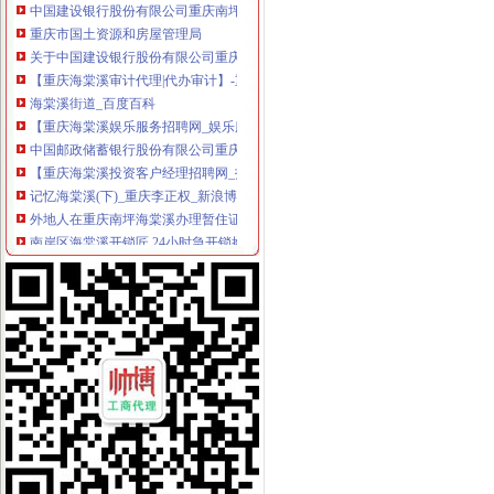
重庆市国土资源和房屋管理局
关于中国建设银行股份有限公司重庆南坪支行海棠溪分理处等3家机构
【重庆海棠溪审计代理|代办审计】-重庆赶集网
海棠溪街道_百度百科
【重庆海棠溪娱乐服务招聘网_娱乐服务招聘信息】-重庆智联招聘
中国邮政储蓄银行股份有限公司重庆南岸区海棠溪营业所
【重庆海棠溪投资客户经理招聘网_投资客户经理招聘信息】-重庆智
记忆海棠溪(下)_重庆李正权_新浪博客
外地人在重庆南坪海棠溪办理暂住证需要什么材料？_上海包听|E都市
南岸区海棠溪开锁匠,24小时急开锁换锁-重庆社区
重庆南岸区海棠溪是否能办理临时_搜问问
重庆光纤宽带：重庆南岸区海棠溪长城宽带在线优惠办理-重庆爱问分类
南岸区海棠溪街道办事处_电话_地址|在哪里_上班时间-重庆本地宝
想要具有口碑的公司注销服务,就找果岭创投_海棠溪街道公司变更_
南坪五公里现在是划给海棠溪街道办的吗_重庆_论坛_天涯社区
重庆南岸海棠溪民办大学招生,重庆南岸海棠溪民办职业学校,重庆南
重庆中国建设银行海棠溪分理处_电话_地址|在哪里_营业时间-重庆本地
重庆南岸区海棠溪街道办附近酒店_重庆南岸区海棠溪街道办附近宾馆
中国建设银行股份有限公司重庆南岸海棠溪支行联系方式_信用报告_
可靠的公司注销成都哪里有-海棠溪街道公司注销
【钢运房产海棠溪商圈办公环境】钢运房产海棠溪商圈工作环境如何、