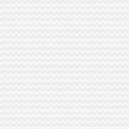
海棠溪街道开展幼儿园食品安全检查工作-重庆市南岸区人民
【呼吁相关部门早日解决海棠溪这一段的交通问题_重庆市公开信箱
重庆南岸区海棠溪街道办附近酒店_重庆南岸区海棠溪街道办附近宾馆
重庆南岸海棠溪民办大学招生,重庆南岸海棠溪民办职业学校,重庆南
中国邮政储蓄银行股份有限公司重庆南岸区海棠溪营业所_【电话地址_
海棠溪公司注册_海棠溪注册公司_海棠溪代办注册公司_海棠溪代理公
海棠溪办公服务信息-快点8分类信息网
【重庆海棠溪在线客服招聘网_在线客服招聘信息】-重庆智联招聘
海棠溪办公用品及设备企业名录_海棠溪办公用品及设备公司黄页–海
环线海棠溪什么时候开通？_重庆市公开信箱
【呼吁相关部门早日解决海棠溪这一段的交通问题_重庆市公开信箱
【海棠溪办公耗材】-今题海棠溪办公耗材网
【重庆海棠溪企业讲师招聘网_企业讲师招聘信息】-重庆智联招聘
中国建设银行股份有限公司重庆南坪支行海棠溪分理处
重庆市国土资源和房屋管理局
关于中国建设银行股份有限公司重庆南坪支行海棠溪分理处等3家机构
【重庆海棠溪审计代理|代办审计】-重庆赶集网
海棠溪街道_百度百科
【重庆海棠溪娱乐服务招聘网_娱乐服务招聘信息】-重庆智联招聘
中国邮政储蓄银行股份有限公司重庆南岸区海棠溪营业所
【重庆海棠溪投资客户经理招聘网_投资客户经理招聘信息】-重庆智
记忆海棠溪(下)_重庆李正权_新浪博客