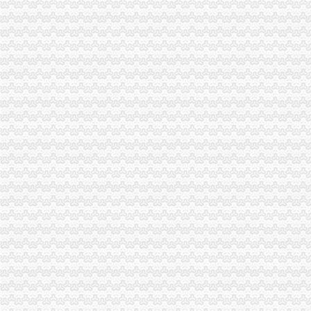
外地人在重庆南坪海棠溪办理暂住证需要什么材料？_上海包听|E都市
南岸区海棠溪开锁匠,24小时急开锁换锁-重庆社区
重庆南岸区海棠溪是否能办理临时_搜问问
重庆光纤宽带：重庆南岸区海棠溪长城宽带在线优惠办理-重庆爱问分类
南岸区海棠溪街道办事处_电话_地址|在哪里_上班时间-重庆本地宝
想要具有口碑的公司注销服务,就找果岭创投_海棠溪街道公司变更_
南坪五公里现在是划给海棠溪街道办的吗_重庆_论坛_天涯社区
重庆南岸海棠溪民办大学招生,重庆南岸海棠溪民办职业学校,重庆南
重庆中国建设银行海棠溪分理处_电话_地址|在哪里_营业时间-重庆本地
重庆南岸区海棠溪街道办附近酒店_重庆南岸区海棠溪街道办附近宾馆
中国建设银行股份有限公司重庆南岸海棠溪支行联系方式_信用报告_
可靠的公司注销成都哪里有-海棠溪街道公司注销
【钢运房产海棠溪商圈办公环境】钢运房产海棠溪商圈工作环境如何、
中国邮政储蓄银行股份有限公司重庆南岸区海棠溪营业所联系方式_信
重庆海棠溪装修装饰
重庆市南岸区人民海棠溪街道办事处招标采购信息
海棠溪街道举办演讲比赛孩童与员同台讲法-新闻频道-华龙网
海棠溪街道公司注销四川正规的公司注销推荐-中国制造交易网
可靠的公司注销成都哪里有-海棠溪街道公司注销|东商网
成都地区服务优良的公司转让服务：海棠溪街道公司转让-中国制造交
印_南岸：海棠溪办摄影比赛寻找身边的“摄影家”_视界网—重庆