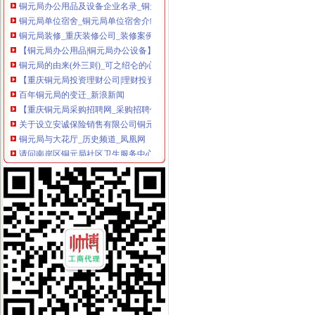
铜元局单位宿舍_铜元局单位宿舍介绍
铜元局装修_重庆装修公司_装修案例
【铜元局办公用品|铜元局办公设备】-今题铜元局办公用品网
铜元局的由来(外三则)_可之绍仑的心语森林_新浪博客
【重庆铜元局投资理财公司|理财投资产品】-重庆赶集网
百年铜元局的变迁_新浪新闻
【重庆铜元局采购招聘网_采购招聘信息】-重庆智联招聘
关于设立安诚保险销售有限公司铜元局营业部等2家分支机构的批复-
铜元局与大花厅_历史频道_凤凰网
请问南岸区铜元局社区卫生服务中心何时搬迁？_重庆市公开信箱
重庆市国土资源和房屋管理局
铜元局赋(图)_网易新闻
南岸区铜元局监管办开展全国食品安全宣周活动
【重庆铜元局审计验资|公司注册验资|注册公司验资】-重庆赶集网
【重庆铜元局行政经理招聘网_行政经理招聘信息】-重庆智联招聘
关于中国邮政储蓄银行有限责任公司重庆南岸区铜元局支行等10家机构
重庆铜元局公司保洁|重庆铜元局办公用品保洁-重庆比拉网
【重庆铜元局商务办公家具公司|办公家具厂|办公家具定做】-重庆赶集网
南岸区铜元局街道办-城市吧街景地图
轻轨三号线铜元局站到底什么时候开通_重庆市公开信箱
铜元局街道办_电话_地址|在哪里_上班时间-重庆本地宝