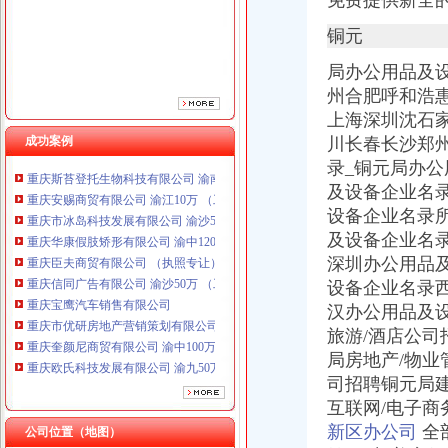
免费提供新全
重庆臣夫商贸有限公司 （执照专让）
铜元
重庆信同广告有限公司 渝沙50万 （工商注册）
重庆宝鹰汽车销售有限公司
局办公用品及
重庆市优研房地产营销策划有限公司
州合肥呼和浩
重庆奎颜尼商贸有限公司 渝中100万 （工商注册）
上海深圳沈石
重庆欧氏科技发展有限公司 渝九50万 （进出口权）
成功案例
川长春长沙郑州
重庆金品科技有限公司 渝南100万 （进出口权）
重庆斯苔登托生物科技有限公司 渝南10万 （工商注册）
录_铜元局办公
重庆安赐商贸有限公司 渝江10万 （工商注册）
及设备企业名录
重庆市冰岛科技发展有限公司 渝沙50万 （进出口权）
设备企业名录
重庆华康假肢矫形有限公司 渝中120万 （增资）
及设备企业名
重庆臣夫商贸有限公司 （执照专让）
深圳办公用品
重庆信同广告有限公司 渝沙50万 （工商注册）
设备企业名录
重庆宝鹰汽车销售有限公司
汉办公用品及
重庆市优研房地产营销策划有限公司
重庆奎颜尼商贸有限公司 渝中100万 （工商注册）
旅游/酒店公司
重庆欧氏科技发展有限公司 渝九50万 （进出口权）
局房地产/物业
重庆金品科技有限公司 渝南100万 （进出口权）
司招聘铜元局建
重庆斯苔登托生物科技有限公司 渝南10万 （工商注册）
互联网/电子商
重庆安赐商贸有限公司 渝江10万 （工商注册）
新区办公司
全
公司位置（地图）
重庆市冰岛科技发展有限公司 渝沙50万 （进出口权）