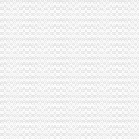
南岸区铜元局街道办电话,南岸区铜元局街道办电话多少_图吧电话查询
轨道三号线铜元局站预计年内开通-吉屋网
铜元局股票开户_铜元局股票开户服务公司-qd8.com.cn
【铜元局办公耗材回收|铜元局二手办公耗材回收】-今题铜元局办公耗
重庆南岸区铜元局街道食监办开展“柴火”类餐饮单位专项整工
别：男年龄：26地区：重庆重庆南岸区铜元局社区卫生服务中心可以
铜元局食开展蘑菇等三种食用农产品专项抽验工作-重庆市南岸区人民
铜元局-重庆爱问分类
重庆铜元局邮政编码是多少？-家居装修互动问答
关闭的苏州铜元局再起_乐活苏州_中国江苏网
河南铜元局遗址访_收资讯_华夏收网