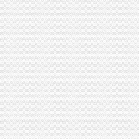
铜元局与大花厅_历史频道_凤凰网
请问南岸区铜元局社区卫生服务中心何时搬迁？_重庆市公开信箱
重庆市国土资源和房屋管理局
铜元局赋(图)_网易新闻
南岸区铜元局监管办开展全国食品安全宣周活动
【重庆铜元局审计验资|公司注册验资|注册公司验资】-重庆赶集网
【重庆铜元局行政经理招聘网_行政经理招聘信息】-重庆智联招聘
关于中国邮政储蓄银行有限责任公司重庆南岸区铜元局支行等10家机构
重庆铜元局公司保洁|重庆铜元局办公用品保洁-重庆比拉网
【重庆铜元局商务办公家具公司|办公家具厂|办公家具定做】-重庆赶集网
南岸区铜元局街道办-城市吧街景地图
轻轨三号线铜元局站到底什么时候开通_重庆市公开信箱
铜元局街道办_电话_地址|在哪里_上班时间-重庆本地宝
后的铜元局：重庆百年“聚宝盆”现已衰败不堪_搜狐文化_搜狐网
【重庆铜元局接待招聘网_接待招聘信息】-重庆智联招聘
铜元局期货_铜元局期货公司_铜元局期货开户-qd8.com.cn
铜元局街道食监办开展餐饮单位油烟污染专项整行动
铜元局街道“两违”办进社区确保换届社区“两违”整工作平稳过渡
户口在南岸区铜元局准生证在哪里办-搜问问
【浙江铜元局大清铜二文版式及其研究】_太雨______新浪博客
【铜元局办公家具维修_铜元局家具维修】-58到家