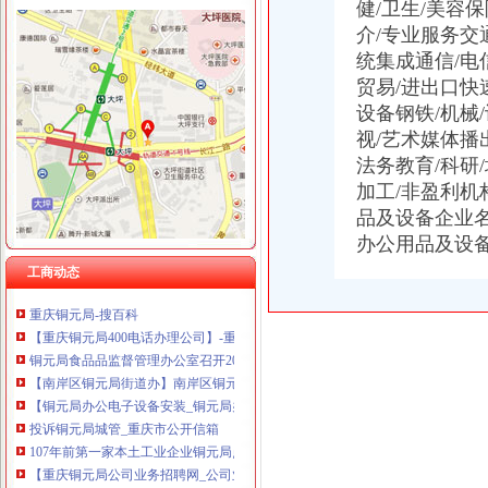
健/卫生/美容
重庆华康假肢矫形有限公司 渝中120万 （增资）
介/专业服务交
统集成通信/电
贸易/进出口快
设备钢铁/机械/
视/艺术媒体播
铜元局办公司
铜元局-重庆爱问分类
法务教育/科研/
海外2018年大清铜中间粤字市场价值快速出式免费鉴定深圳展会布
加工/非盈利
重庆渝开发股份有限公司2011年半年度报告
品及设备企业
渝开发：预计2013年度日常关联交易_股票频道_同花顺财经
办公用品及设
【重庆铜元局采购招聘网_采购招聘信息】-重庆智联招聘
工商动态
【重庆铜元局办公室装修公司_小型办公室装修_办公室装修费用】-重
重庆铜元局-搜百科
【重庆铜元局400电话办理公司】-重庆赶集网
铜元局食品品监督管理办公室召开2017年度辖区食品安全工作部署会
【南岸区铜元局街道办】南岸区铜元局街道办电话,南岸区铜元局街道
【铜元局办公电子设备安装_铜元局办公桌椅安装】-58到家
投诉铜元局城管_重庆市公开信箱
107年前第一家本土工业企业铜元局点亮重庆第一盏灯_新浪重庆新闻_
【重庆铜元局公司业务招聘网_公司业务招聘信息】-重庆智联招聘
铜元局办公用品及设备企业名录_铜元局办公用品及设备公司黄页–铜