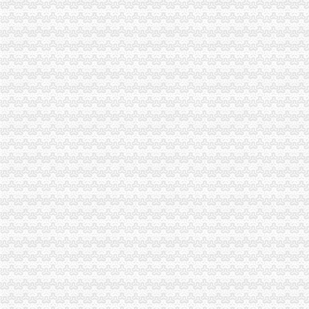
海外2018年大清铜中间粤字市场价值快速出式免费鉴定深圳展会布
重庆渝开发股份有限公司2011年半年度报告
渝开发：预计2013年度日常关联交易_股票频道_同花顺财经
【重庆铜元局采购招聘网_采购招聘信息】-重庆智联招聘
【重庆铜元局办公室装修公司_小型办公室装修_办公室装修费用】-重
重庆铜元局-搜百科
【重庆铜元局400电话办理公司】-重庆赶集网
铜元局食品品监督管理办公室召开2017年度辖区食品安全工作部署会
【南岸区铜元局街道办】南岸区铜元局街道办电话,南岸区铜元局街道
【铜元局办公电子设备安装_铜元局办公桌椅安装】-58到家
投诉铜元局城管_重庆市公开信箱
107年前第一家本土工业企业铜元局点亮重庆第一盏灯_新浪重庆新闻_
【重庆铜元局公司业务招聘网_公司业务招聘信息】-重庆智联招聘
铜元局办公用品及设备企业名录_铜元局办公用品及设备公司黄页–铜
铜元局单位宿舍_铜元局单位宿舍介绍
铜元局装修_重庆装修公司_装修案例
【铜元局办公用品|铜元局办公设备】-今题铜元局办公用品网
铜元局的由来(外三则)_可之绍仑的心语森林_新浪博客
【重庆铜元局投资理财公司|理财投资产品】-重庆赶集网
百年铜元局的变迁_新浪新闻
【重庆铜元局采购招聘网_采购招聘信息】-重庆智联招聘
关于设立安诚保险销售有限公司铜元局营业部等2家分支机构的批复-