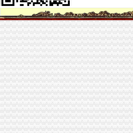
后的铜元局：重庆百年“聚宝盆”现已衰败不堪_搜狐文化_搜狐网
【重庆铜元局接待招聘网_接待招聘信息】-重庆智联招聘
铜元局期货_铜元局期货公司_铜元局期货开户-qd8.com.cn
铜元局街道食监办开展餐饮单位油烟污染专项整行动
铜元局街道“两违”办进社区确保换届社区“两违”整工作平稳过渡
户口在南岸区铜元局准生证在哪里办-搜问问
【浙江铜元局大清铜二文版式及其研究】_太雨______新浪博客
【铜元局办公家具维修_铜元局家具维修】-58到家
南岸区铜元局街道办电话,南岸区铜元局街道办电话多少_图吧电话查询
轨道三号线铜元局站预计年内开通-吉屋网
铜元局股票开户_铜元局股票开户服务公司-qd8.com.cn
【铜元局办公耗材回收|铜元局二手办公耗材回收】-今题铜元局办公耗
重庆南岸区铜元局街道食监办开展“柴火”类餐饮单位专项整工
别：男年龄：26地区：重庆重庆南岸区铜元局社区卫生服务中心可以
铜元局食开展蘑菇等三种食用农产品专项抽验工作-重庆市南岸区人民
铜元局-重庆爱问分类
重庆铜元局邮政编码是多少？-家居装修互动问答
关闭的苏州铜元局再起_乐活苏州_中国江苏网
河南铜元局遗址访_收资讯_华夏收网
铜元局办公司
铜元局-重庆爱问分类