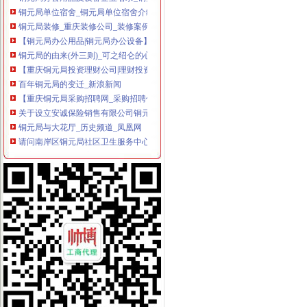
铜元局单位宿舍_铜元局单位宿舍介绍
铜元局装修_重庆装修公司_装修案例
【铜元局办公用品|铜元局办公设备】-今题铜元局办公用品网
铜元局的由来(外三则)_可之绍仑的心语森林_新浪博客
【重庆铜元局投资理财公司|理财投资产品】-重庆赶集网
百年铜元局的变迁_新浪新闻
【重庆铜元局采购招聘网_采购招聘信息】-重庆智联招聘
关于设立安诚保险销售有限公司铜元局营业部等2家分支机构的批复-
铜元局与大花厅_历史频道_凤凰网
请问南岸区铜元局社区卫生服务中心何时搬迁？_重庆市公开信箱
重庆市国土资源和房屋管理局
铜元局赋(图)_网易新闻
南岸区铜元局监管办开展全国食品安全宣周活动
【重庆铜元局审计验资|公司注册验资|注册公司验资】-重庆赶集网
【重庆铜元局行政经理招聘网_行政经理招聘信息】-重庆智联招聘
关于中国邮政储蓄银行有限责任公司重庆南岸区铜元局支行等10家机构
重庆铜元局公司保洁|重庆铜元局办公用品保洁-重庆比拉网
【重庆铜元局商务办公家具公司|办公家具厂|办公家具定做】-重庆赶集网
南岸区铜元局街道办-城市吧街景地图
轻轨三号线铜元局站到底什么时候开通_重庆市公开信箱
铜元局街道办_电话_地址|在哪里_上班时间-重庆本地宝
后的铜元局：重庆百年“聚宝盆”现已衰败不堪_搜狐文化_搜狐网