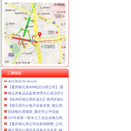
铜元局办公司
铜元局-重庆爱问分类
海外2018年大清铜中间粤字市场价值快速出式免费鉴定深圳展会布
重庆渝开发股份有限公司2011年半年度报告
渝开发：预计2013年度日常关联交易_股票频道_同花顺财经
【重庆铜元局采购招聘网_采购招聘信息】-重庆智联招聘
【重庆铜元局办公室装修公司_小型办公室装修_办公室装修费用】-重
工商动态
重庆铜元局-搜百科
【重庆铜元局400电话办理公司】-重庆赶集网
铜元局食品品监督管理办公室召开2017年度辖区食品安全工作部署会
【南岸区铜元局街道办】南岸区铜元局街道办电话,南岸区铜元局街道
【铜元局办公电子设备安装_铜元局办公桌椅安装】-58到家
投诉铜元局城管_重庆市公开信箱
107年前第一家本土工业企业铜元局点亮重庆第一盏灯_新浪重庆新闻_
【重庆铜元局公司业务招聘网_公司业务招聘信息】-重庆智联招聘
铜元局办公用品及设备企业名录_铜元局办公用品及设备公司黄页–铜