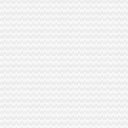
重庆渝开发股份有限公司2011年半年度报告
渝开发：预计2013年度日常关联交易_股票频道_同花顺财经
【重庆铜元局采购招聘网_采购招聘信息】-重庆智联招聘
【重庆铜元局办公室装修公司_小型办公室装修_办公室装修费用】-重
重庆铜元局-搜百科
【重庆铜元局400电话办理公司】-重庆赶集网
铜元局食品品监督管理办公室召开2017年度辖区食品安全工作部署会
【南岸区铜元局街道办】南岸区铜元局街道办电话,南岸区铜元局街道
【铜元局办公电子设备安装_铜元局办公桌椅安装】-58到家
投诉铜元局城管_重庆市公开信箱
107年前第一家本土工业企业铜元局点亮重庆第一盏灯_新浪重庆新闻_
【重庆铜元局公司业务招聘网_公司业务招聘信息】-重庆智联招聘
铜元局办公用品及设备企业名录_铜元局办公用品及设备公司黄页–铜
铜元局单位宿舍_铜元局单位宿舍介绍
铜元局装修_重庆装修公司_装修案例
【铜元局办公用品|铜元局办公设备】-今题铜元局办公用品网
铜元局的由来(外三则)_可之绍仑的心语森林_新浪博客
【重庆铜元局投资理财公司|理财投资产品】-重庆赶集网
百年铜元局的变迁_新浪新闻
【重庆铜元局采购招聘网_采购招聘信息】-重庆智联招聘
关于设立安诚保险销售有限公司铜元局营业部等2家分支机构的批复-