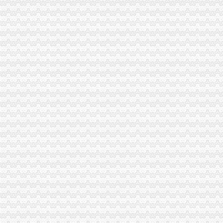
轨道三号线铜元局站预计年内开通-吉屋网
铜元局股票开户_铜元局股票开户服务公司-qd8.com.cn
【铜元局办公耗材回收|铜元局二手办公耗材回收】-今题铜元局办公耗
重庆南岸区铜元局街道食监办开展“柴火”类餐饮单位专项整工
别：男年龄：26地区：重庆重庆南岸区铜元局社区卫生服务中心可以
铜元局食开展蘑菇等三种食用农产品专项抽验工作-重庆市南岸区人民
铜元局-重庆爱问分类
重庆铜元局邮政编码是多少？-家居装修互动问答
关闭的苏州铜元局再起_乐活苏州_中国江苏网
河南铜元局遗址访_收资讯_华夏收网