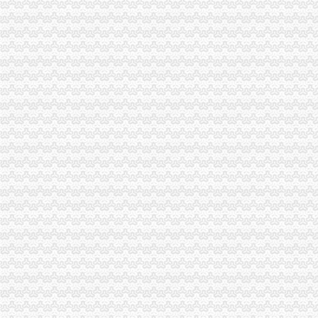
铜元局与大花厅_历史频道_凤凰网
请问南岸区铜元局社区卫生服务中心何时搬迁？_重庆市公开信箱
重庆市国土资源和房屋管理局
铜元局赋(图)_网易新闻
南岸区铜元局监管办开展全国食品安全宣周活动
【重庆铜元局审计验资|公司注册验资|注册公司验资】-重庆赶集网
【重庆铜元局行政经理招聘网_行政经理招聘信息】-重庆智联招聘
关于中国邮政储蓄银行有限责任公司重庆南岸区铜元局支行等10家机构
重庆铜元局公司保洁|重庆铜元局办公用品保洁-重庆比拉网
【重庆铜元局商务办公家具公司|办公家具厂|办公家具定做】-重庆赶集网
南岸区铜元局街道办-城市吧街景地图
轻轨三号线铜元局站到底什么时候开通_重庆市公开信箱
铜元局街道办_电话_地址|在哪里_上班时间-重庆本地宝
后的铜元局：重庆百年“聚宝盆”现已衰败不堪_搜狐文化_搜狐网
【重庆铜元局接待招聘网_接待招聘信息】-重庆智联招聘
铜元局期货_铜元局期货公司_铜元局期货开户-qd8.com.cn
铜元局街道食监办开展餐饮单位油烟污染专项整行动
铜元局街道“两违”办进社区确保换届社区“两违”整工作平稳过渡
户口在南岸区铜元局准生证在哪里办-搜问问
【浙江铜元局大清铜二文版式及其研究】_太雨______新浪博客
【铜元局办公家具维修_铜元局家具维修】-58到家
南岸区铜元局街道办电话,南岸区铜元局街道办电话多少_图吧电话查询