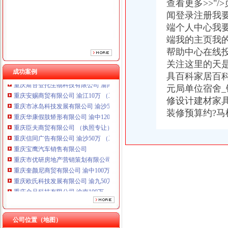
查看更多>>"
重庆臣夫商贸有限公司 （执照专让）
重庆信同广告有限公司 渝沙50万 （工商注册）
闻登录注册我
重庆宝鹰汽车销售有限公司
端个人中心我
重庆市优研房地产营销策划有限公司
端我的主页我
重庆奎颜尼商贸有限公司 渝中100万 （工商注册）
帮助中心在线
重庆欧氏科技发展有限公司 渝九50万 （进出口权）
关注这里的天
重庆金品科技有限公司 渝南100万 （进出口权）
成功案例
具百科家居百
重庆斯苔登托生物科技有限公司 渝南10万 （工商注册）
元局单位宿舍
重庆安赐商贸有限公司 渝江10万 （工商注册）
重庆市冰岛科技发展有限公司 渝沙50万 （进出口权）
修设计建材家具
重庆华康假肢矫形有限公司 渝中120万 （增资）
装修预算约?马
重庆臣夫商贸有限公司 （执照专让）
重庆信同广告有限公司 渝沙50万 （工商注册）
重庆宝鹰汽车销售有限公司
重庆市优研房地产营销策划有限公司
重庆奎颜尼商贸有限公司 渝中100万 （工商注册）
重庆欧氏科技发展有限公司 渝九50万 （进出口权）
重庆金品科技有限公司 渝南100万 （进出口权）
重庆斯苔登托生物科技有限公司 渝南10万 （工商注册）
重庆安赐商贸有限公司 渝江10万 （工商注册）
重庆市冰岛科技发展有限公司 渝沙50万 （进出口权）
公司位置（地图）
重庆华康假肢矫形有限公司 渝中120万 （增资）