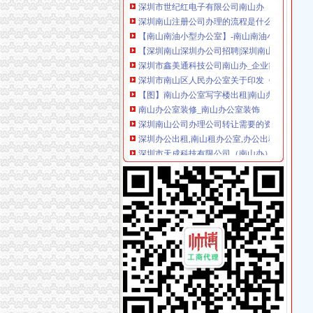
深圳南山注册公司办理的流程是什么样的-商务
【南山南油小型办公室】-南山南油小型办公室价
【深圳南山深圳办公司招聘|深圳南山更新招聘
深圳市鑫美通科技公司南山办_企业简介（本公司2
深圳市南山区人民办公室关于印发《南山区股
【图】南山办公室写字楼出租|南山办公室180
南山办公室装修_南山办公室装饰
深圳南山公司办理公司转让需要的资质-商务-十
深圳办公出租,南山租办公室,办公出租,众创空间
深圳市天成科技有限公司（南山办）
深圳南山区办公室搬迁厂家-中科商务网-深圳
【深圳南山科技园办公室装修公司的图片】-南
产品供应-深圳市世纪红电子有限公司南山办
南山小办公室,外资、香港公司办事处,近深圳湾
【深圳南山办公室装修】-深圳南山办公室装修价
供应产品_深圳南山福田可注册办公室出租深圳
【深圳南山中小型办公室可注册办公室出租】价格
【代办南山区西丽街道办营业执照|代理南山区
南山办公室装修_南山办公装修公司-qd8.com.cn
南山办公室装修_南山办公装修公司-qd8.com.cn
南山办公室南山大小型办公间惠出租可注册【今