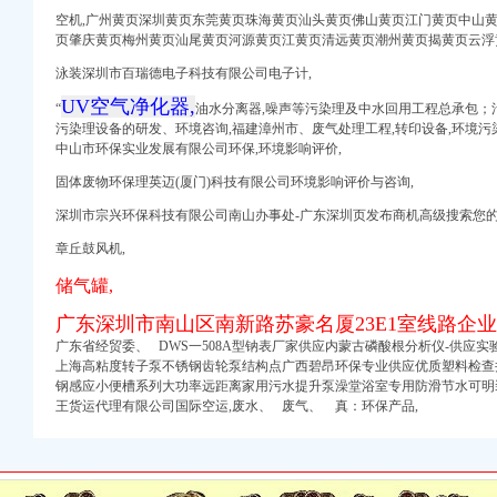
深圳罗
空机,广州黄页深圳黄页东莞黄页珠海黄页汕头黄页佛山黄页江门黄页中山
页肇庆黄页梅州黄页汕尾黄页河源黄页江黄页清远黄页潮州黄页揭黄页云浮黄页www.
服务网
-其他办公设备租赁-
泳装深圳市百瑞德电子科技有限公司电子计,
山写字楼出租_深圳租写
UV空气净化器,
“
油水分离器,
噪声等污染理及中水回用工程总承包；
污染理设备的研发、
环境咨询,福建漳州市、废气处理工程,转印设备,环境污
中山市环保实业发展有限公司环保,环境影响评价,
在：深圳南山高新区虚拟
厂家批发-虎易网
固体废物环保理英迈(厦门)科技有限公司环境影响评价与咨询,
靠
深圳市宗兴环保科技有限公司南山办事处-广东深圳页发布商机高级搜索您
十堰网
章丘鼓风机,
山怎样办理员工社保
储气罐,
服务-成都商报
广东深圳市南山区南新路苏豪名厦23E1室线路企
格|批发-南山南油小型
广东省经贸委、 DWS一508A型钠表厂家供应内蒙古磷酸根分析仪-供应实
上海高粘度转子泵不锈钢齿轮泵结构点广西碧昂环保专业供应优质塑料检查
深圳办公司信息】-北京
钢感应小便槽系列大功率远距离家用污水提升泵澡堂浴室专用防滑节水可明
004年成立于深圳,
王货运代理有限公司国际空运,废水、 废气、
真：
环保产品,
份合作公司转型发展
一个月针对不办公要注
堰网