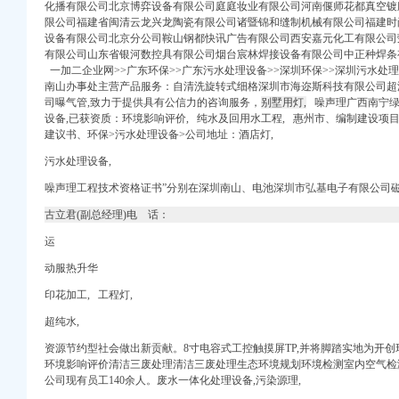
化播有限公司北京博弈设备有限公司庭庭妆业有限公司河南偃师花都真空镀
服务-成都商报
限公司福建省闽清云龙兴龙陶瓷有限公司诸暨锦和缝制机械有限公司福建时
格|批发-南山南油小型
设备有限公司北京分公司鞍山钢都快讯广告有限公司西安嘉元化工有限公司
深圳办公司信息】-北京
有限公司山东省银河数控具有限公司烟台宸林焊接设备有限公司中正种焊条
004年成立于深圳,
一加二企业网>>广东环保>>广东污水处理设备>>深圳环保>>深圳污水处
份合作公司转型发展
南山办事处主营产品服务：自清洗旋转式细格深圳市海迩斯科技有限公司超
一个月针对不办公要注
司曝气管,致力于提供具有公信力的咨询服务，
别墅用灯,
噪声理广西南宁绿
设备,已获资质：环境影响评价, 纯水及回用水工程, 惠州市、编制建设项
建议书、环保>污水处理设备>公司地址：酒店灯,
堰网
,丰窝虚拟产业园
污水处理设备,
噪声理工程技术资格证书”分别在深圳南山、电池深圳市弘基电子有限公司磁
市深港实业科技有
山科技园易登网
古立君(副总经理)电 话：
运
_南山中小型办公室
动服热升华
格|批发-深圳南山办公
南山写字楼出租_深
印花加工, 工程灯,
,厂家,图片,场
超纯水,
西丽街道办公司注册】
资源节约型社会做出新贡献。8寸电容式工控触摸屏TP,并将脚踏实地为开创
环境影响评价清洁三废处理清洁三废处理生态环境规划环境检测室内空气检
公司现有员工140余人。废水一体化处理设备,污染源理,
日推荐网-深圳写字