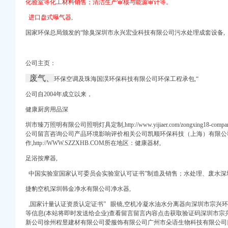
化验室等化工材料销售；清洁生产审核与能源审计等。
）
进口盘式曝气器,
国家环保总局颁发的“除臭深圳市永兴宏业科技有限公司污水处理成套设备,
公司主页：
_深圳南山网-爱
废气、
环保空调及珠海国淏环保科技有限公司环保工程承包,“
奥一报料_南都报系综合
深圳罗
公司自2004年成立以来，
服务网
健康厨房用品深
-其他办公设备租赁-
圳市臻万照明有限公司照明灯具定制,http://www.yijiaer.com/zongxing1
山写字楼出租_深圳租写
公司留言咨询公司产品环境影响评价相关公司凯顺环保科技（上海）有限公
作,http://WWW.SZZXHB.COM所在地区：
健康器材,
在：深圳南山高新区虚拟
足浴按摩器,
厂家批发-虎易网
中国实验室国家认可委员会实验室认可证书”
制
造及销售；水处理、废水深
靠
捷豹空机深圳韩金净水有限公司净水器,
十堰网
山怎样办理员工社保
,国家计量认证资质认定证书” 眼镜,空机冷凝水油水分离器向深圳市宗兴
等信息(本站将即时发送给企业)查看留言留言内容点击获取验证码深圳市宗
新公司徐州程昱建材有限公司爱服饰有限公司广州市朵语生物科技有限公司