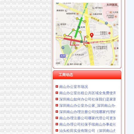
重庆华康假肢矫形有限公司 渝中120万 （增资
南山办公司
南山举办教育培训班未来实现社区中服务全覆盖
南山办个港澳通行证就这么难？_报料_民声汇_
深圳南山搬家公司深圳宝安搬家深圳福田搬家
【福田社保代办公司挂靠办理南山社保】-中国
【南山小型办公室招租适合创业者＂中小企业】
深圳办公室出租_写字楼出租_南山租办公室_南
工商动态
南山办公室市场况
南山办公室出租公共区域全免费使用
深圳南山如何办公司社保我们是家新公司地址
深圳南山办公室办公家_深圳南山办公室办公家
深圳南山办理注册公司找哪家代理机构比较可
南山办理注册公司哪家代理公司更加专业-商务-
南山办理公司社保手续南山办事处社保办理南
汕头松田实业有限公司（深圳南山办）
深圳市世纪红电子有限公司南山办