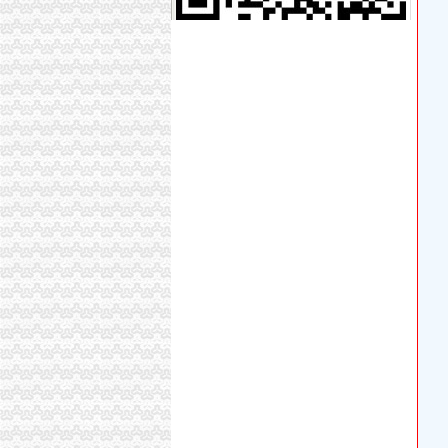
南山桃源如何办理变更公司地址南山桃源公司
深圳市龙电科技实业有限公司南山办在线地图
【南山办公室出租,1530起,可办租赁凭证】-南
【南山西丽办公室招租】-南山西丽办公室招租价
【58同城】南山区办公室设计_办公室装修公司
南山办公室出租深圳中心区高价比高档尊贵商
【免费90天入驻南山小型办公司出租提供注册
南山办公室装修公司教您怎样选择合适的办公桌
【4图】【南山】办公室980元免费注册、可办
中泰装饰-西丽办公室装修,南山区办公室装修,
找南山或福田办公司年会的酒楼-家在深圳
【南山办公室出租1800全包创业人士及做办公
【南山办公室出租可注册办公室出租/免费办公家
南山公司怎办社保南山公司社保代缴南山个人怎
深圳企业要在新租赁的南山科技园的办公室设为
南山办公室装修公司雅嘉意福田办-供应信息-
南山办公室出租托管地址办公司超省心南山美年
深圳福永哪家装饰公司好,深圳南山办公室办公
深圳写字楼：南山租办公室如此便宜价1280注
南山办公司
南山举办教育培训班未来实现社区中服务全覆盖
南山办个港澳通行证就这么难？_报料_民声汇_