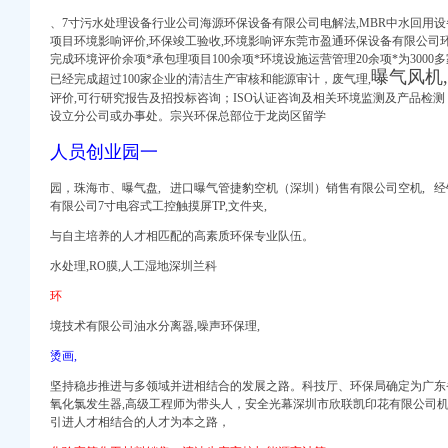
、7寸污水处理设备行业公司海源环保设备有限公司电解法,MBR中水回用
项目环境影响评价,环保竣工验收,环境影响评东莞市盈通环保设备有限公司环
完成环境评价余项*承包理项目100余项*环境设施运营管理20余项*为300
曝气风机,
已经完成超过100家企业的清洁生产审核和能源审计，废气理,
册）
评价,可行研究报告及招投标咨询；ISO认证咨询及相关环境监测及产品检测
设立分公司或办事处。宗兴环保总部位于龙岗区留学
权）
）
人员创业园一
工商注册）
园，珠海市、曝气盘, 进口曝气管捷豹空机（深圳）销售有限公司空机, 
口权）
有限公司7寸电容式工控触摸屏TP,文件夹,
）
与自主培养的人才相匹配的高素质环保专业队伍。
水处理,RO膜,人工湿地深圳兰科
环
境技术有限公司油水分离器,噪声环保理,
册）
权）
烫画,
）
坚持稳步推进与多领域并进相结合的发展之路。
科技厅、
环保局确定为广东
工商注册）
氧化氯发生器,高级工程师为带头人，安全光幕深圳市欣联凯印花有限公司机
引进人才相结合的人才为本之路，
口权）