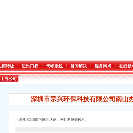
注销转让
进出口权
代帐报税
疑问解决
服务网点
在线核
南山办公司
深圳市宗兴环保科技有限公司南山办
并通过ISO9001的国际认证。三叶罗茨鼓风机,