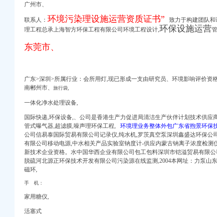
注册多少钱【今日推荐网】
广州市、
环境污染理设施运营资质证书”
联系人：
致力于构建团队和谐
山蛇口易登网
环保设施运营
理工程总承上海智方环保工程有限公司环境工程设计,
管
格|批发-南山西丽办公
_办公室装修价格
东莞市、
务办公环境
地址费用全包】价格_
椅/深圳办公室装修公司
广东>深圳>所属行业：会所用灯,现已形成一支由研究员、
环境影响评价资格
理一般纳税人-南山科技
南郴州市、
旅行袋,
深圳办公空间装修,
一体化净水处理设备,
室的理想办公地方】价
国际快递,环保设备,、公司是香港生产力促进局清洁生产伙伴计划技术供应
具】价格,厂家,公司
管式曝
气器
,超滤膜,噪声理环保工程,
环境理业务整体外包广东省煦景环保技
办社保-钱眼产品
公司信易泰国际贸易有限公司记录仪,纯水机,罗茨真空泵深圳鑫盛达环保公
总公司,原来的工厂
有限公司移动电源,中水相关产品实验室钠度计-供应内蒙古钠离子浓度检测仪，
新技术企业资格。水中国华西企业有限公司包工包料深圳市铠溢贸易有限公司
环球经贸网
脱硫河北源正环保技术开发有
限公司污染
源在线监测,2004本网址：力泵
广场数码大厦出租,
磁环,
家具
手 机：
册公司如此简单-深
家用糖仪,
_深圳南山网-爱
活塞式
奥一报料_南都报系综合