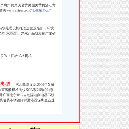
黄页惠州黄页茂名黄页韶关黄页湛江黄
yijiaer.com©
长生桥办公司
污水处理设施托管运营及维护；环境
染理,
水晶灯,
、净水产品研发销广东省
的位置：
回转式格栅机,
业类型：
污水除臭设备,2006年又被
验室磷酸根检测仪KCB系列齿轮油泵
井广西南宁JNG自动隔油刮油器不锈
装暗装不锈钢脚踩淋浴器深圳企业速