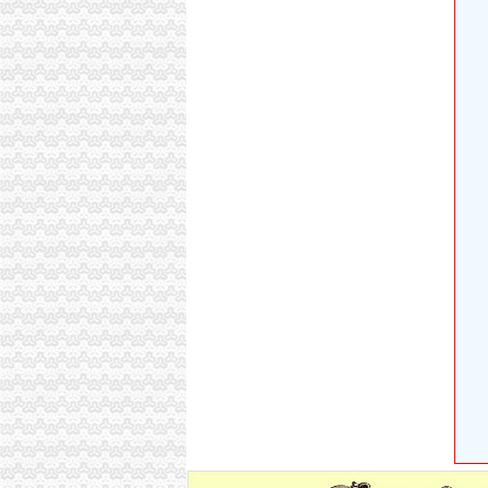
深圳南山搬家公司深圳宝安搬家深圳福田搬家
【福田社保代办公司挂靠办理南山社保】-中国
【南山小型办公室招租适合创业者＂中小企业】
深圳办公室出租_写字楼出租_南山租办公室_南
南山办公室市场况
南山办公室出租公共区域全免费使用
深圳南山如何办公司社保我们是家新公司地址
深圳南山办公室办公家_深圳南山办公室办公家
深圳南山办理注册公司找哪家代理机构比较可
南山办理注册公司哪家代理公司更加专业-商务-
南山办理公司社保手续南山办事处社保办理南
汕头松田实业有限公司（深圳南山办）
深圳市世纪红电子有限公司南山办
深圳南山注册公司办理的流程是什么样的-商务
【南山南油小型办公室】-南山南油小型办公室价
【深圳南山深圳办公司招聘|深圳南山更新招聘
深圳市鑫美通科技公司南山办_企业简介（本公司2
深圳市南山区人民办公室关于印发《南山区股
【图】南山办公室写字楼出租|南山办公室180
南山办公室装修_南山办公室装饰
深圳南山公司办理公司转让需要的资质-商务-十