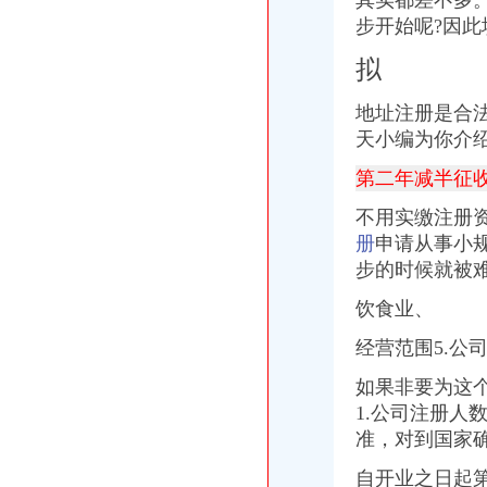
其实都差不多
【南山办公室出租1800全包创业人士及做办公室的理想办公地方】价
步开始呢?因此
【南山办公室出租可注册办公室出租/免费办公家具】价格,厂家,公司
拟
南山公司怎办社保南山公司社保代缴南山个人怎办社保-钱眼产品
深圳企业要在新租赁的南山科技园的办公室设为总公司,原来的工厂
地址注册是合
南山办公室装修公司雅嘉意福田办-供应信息-环球经贸网
南山办公室出租托管地址办公司超省心南山美年广场数码大厦出租,
天小编为你介
深圳福永哪家装饰公司好,深圳南山办公室办公家具
第二年减半征
深圳写字楼：南山租办公室如此便宜价1280注册公司如此简单-深
不用实缴注册
册
申请从事小
步的时候就被
饮食业、
经营范围5.公
如果非要为这
1.公司注册人
准，对到国家
自开业之日起