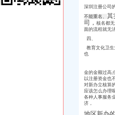
【南山西丽办公室招租】-南山西丽办公室招租价格|批发-南山西丽办公
深圳注册公司
【58同城】南山区办公室设计_办公室装修公司_办公室装修价格
其
南山办公室出租深圳中心区高价比高档尊贵商务办公环境
不能重名、
【免费90天入驻南山小型办公司出租提供注册地址费用全包】价格_
司，
核名都无
南山办公室装修公司教您怎样选择合适的办公桌椅/深圳办公室装修公司
面的流程就无
【4图】【南山】办公室980元免费注册、可办理一般纳税人-南山科技
中泰装饰-西丽办公室装修,南山区办公室装修,深圳办公空间装修,
四、
找南山或福田办公司年会的酒楼-家在深圳
教育文化卫生
【南山办公室出租1800全包创业人士及做办公室的理想办公地方】价
也
【南山办公室出租可注册办公室出租/免费办公家具】价格,厂家,公司
南山公司怎办社保南山公司社保代缴南山个人怎办社保-钱眼产品
深圳企业要在新租赁的南山科技园的办公室设为总公司,原来的工厂
南山办公室装修公司雅嘉意福田办-供应信息-环球经贸网
金的金额过高
南山办公室出租托管地址办公司超省心南山美年广场数码大厦出租,
以注册资金也
深圳福永哪家装饰公司好,深圳南山办公室办公家具
对新办立核算
深圳写字楼：南山租办公室如此便宜价1280注册公司如此简单-深
应该怎么办理
南山办公司
各种人事服务
南山办个港澳通行证就这么难？_报料_民声汇_奥一报料_南都报系综合
那位总有办公司卡位出租南山、福田_深圳_天涯论坛_天涯社区
济，
深圳市南山区利办文具商店公司介绍联系人江晓斌中国广东深圳市南
地区新办
【南山街道办事处我公司地址在南山区学府路212号东方银座公馆,请