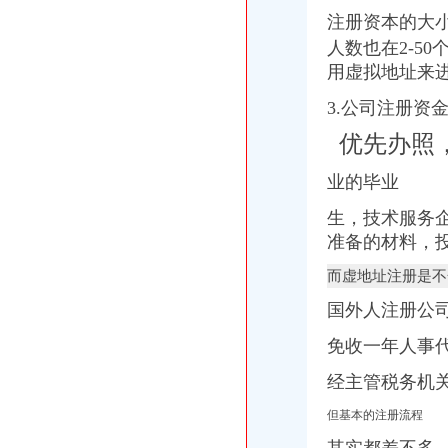
深圳南山区办公室搬迁厂家-中科商务网-深圳市深港实业科技有
注册资本的大
【深圳南山科技园办公室装修公司的图片】-南山科技园易登网
人数也在2-5
产品供应-深圳市世纪红电子有限公司南山办
南山小办公室,外资、香港公司办事处,近深圳湾_南山中小型办公室
用虚拟地址来
【深圳南山办公室装修】-深圳南山办公室装修价格|批发-深圳南山办公
3.公司注册资
供应产品_深圳南山福田可注册办公室出租深圳南山写字楼出租_深
【深圳南山中小型办公室可注册办公室出租】价格,厂家,图片,场
优先办照
【代办南山区西丽街道办营业执照|代理南山区西丽街道办公司注册】
南山办公室装修_南山办公装修公司-qd8.com.cn
业的毕业
南山办公室装修_南山办公装修公司-qd8.com.cn
南山办公室南山大小型办公间惠出租可注册【今日推荐网-深圳写字
生，技术服务
南山桃源如何办理变更公司地址南山桃源公司注册多少钱【今日推荐网】
准备的材料，投
深圳市龙电科技实业有限公司南山办在线地图
而虚地址注册是不
【南山办公室出租,1530起,可办租赁凭证】-南山蛇口易登网
【南山西丽办公室招租】-南山西丽办公室招租价格|批发-南山西丽办公
国外人注册公
【58同城】南山区办公室设计_办公室装修公司_办公室装修价格
南山办公室出租深圳中心区高价比高档尊贵商务办公环境
免收一年人事
【免费90天入驻南山小型办公司出租提供注册地址费用全包】价格_
经主管税务机
南山办公室装修公司教您怎样选择合适的办公桌椅/深圳办公室装修公司
【4图】【南山】办公室980元免费注册、可办理一般纳税人-南山科技
但基本的注册流程
中泰装饰-西丽办公室装修,南山区办公室装修,深圳办公空间装修,
找南山或福田办公司年会的酒楼-家在深圳