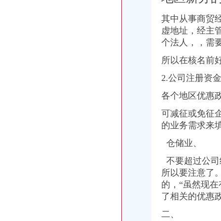
【多图】南山软件园,前海租房,南山科技园小办公室创业型公司免费
深圳办公室出租_写字楼出租_南山租办公室_南山写字楼出租_深圳租写
其中从事商贸
南山办公室市场况
虚地址，经主
南山办公室出租公共区域全免费使用
个法人，，需
深圳南山如何办公司社保我们是家新公司地址在：深圳南山高新区虚拟
深圳南山办公室办公家_深圳南山办公室办公家厂家批发-虎易网
所以在核名前
深圳南山办理注册公司找哪家代理机构比较可靠
2.公司注册资
南山办理注册公司哪家代理公司更加专业-商务-十堰网
南山办理公司社保手续南山办事处社保办理南山怎样办理员工社保
各个地区优惠
汕头松田实业有限公司（深圳南山办）
深圳市世纪红电子有限公司南山办
可减征或免征
深圳南山注册公司办理的流程是什么样的-商务服务-成都商报
的业务需求来
【南山南油小型办公室】-南山南油小型办公室价格|批发-南山南油小型
【深圳南山深圳办公司招聘|深圳南山更新招聘深圳办公司信息】-北京
仓储业、
深圳市鑫美通科技公司南山办_企业简介（本公司2004年成立于深圳,
不要超过公司
深圳市南山区人民办公室关于印发《南山区股份合作公司转型发展
所以要注意了
【图】南山办公室写字楼出租|南山办公室180一个月针对不办公要注
南山办公室装修_南山办公室装饰
的，“虽然现
深圳南山公司办理公司转让需要的资质-商务-十堰网
了相关的优惠
深圳办公出租,南山租办公室,办公出租,众创空间,丰窝虚拟产业园
二、
深圳市天成科技有限公司（南山办）