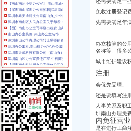
还需要满足一
【深圳南山深圳办公司招聘|深圳南山更新招聘深圳办公司信息】-北京
深圳市鑫美通科技公司南山办_企业简介（本公司2004年成立于深圳,
免收注册登记
深圳市南山区人民办公室关于印发《南山区股份合作公司转型发展
【图】南山办公室写字楼出租|南山办公室180一个月针对不办公要注
先需要满足年
南山办公室装修_南山办公室装饰
深圳南山公司办理公司转让需要的资质-商务-十堰网
深圳办公出租,南山租办公室,办公出租,众创空间,丰窝虚拟产业园
办立核算的公
深圳市天成科技有限公司（南山办）
名称等。很多
深圳南山区办公室搬迁厂家-中科商务网-深圳市深港实业科技有
【深圳南山科技园办公室装修公司的图片】-南山科技园易登网
城市维护建设
产品供应-深圳市世纪红电子有限公司南山办
南山小办公室,外资、香港公司办事处,近深圳湾_南山中小型办公室
注册
【深圳南山办公室装修】-深圳南山办公室装修价格|批发-深圳南山办公
供应产品_深圳南山福田可注册办公室出租深圳南山写字楼出租_深
会优先受理、
【深圳南山中小型办公室可注册办公室出租】价格,厂家,图片,场
【代办南山区西丽街道办营业执照|代理南山区西丽街道办公司注册】
还是要填写注
南山办公室装修_南山办公装修公司-qd8.com.cn
人事关系及职工职
南山办公室装修_南山办公装修公司-qd8.com.cn
南山办公室南山大小型办公间惠出租可注册【今日推荐网-深圳写字
圳南山办理免
南山桃源如何办理变更公司地址南山桃源公司注册多少钱【今日推荐网】
内免征营业
深圳市龙电科技实业有限公司南山办在线地图
是在进行工商
【南山办公室出租,1530起,可办租赁凭证】-南山蛇口易登网