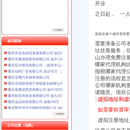
重庆宝鹰汽车销售有限公司
开业
重庆市优研房地产营销策划有限公司
之日起， 一
重庆奎颜尼商贸有限公司 渝中100万 （工商注册）
重庆欧氏科技发展有限公司 渝九50万 （进出口权）
重庆金品科技有限公司 渝南100万 （进出口权）
重庆斯苔登托生物科技有限公司 渝南10万 （工商注册）
虽然在每个城市里所要
重庆安赐商贸有限公司 渝江10万 （工商注册）
成功案例
需要准备公司
重庆市冰岛科技发展有限公司 渝沙50万 （进出口权）
址挂靠服务，
重庆华康假肢矫形有限公司 渝中120万 （增资）
山办理免费注
重庆臣夫商贸有限公司 （执照专让）
重庆信同广告有限公司 渝沙50万 （工商注册）
哪家代理机构
重庆宝鹰汽车销售有限公司
报税哪家代理
重庆市优研房地产营销策划有限公司
注册的流程是
重庆奎颜尼商贸有限公司 渝中100万 （工商注册）
公司哪家机构
重庆欧氏科技发展有限公司 渝九50万 （进出口权）
请随意。
现在
重庆金品科技有限公司 渝南100万 （进出口权）
虚拟地址和虚
重庆斯苔登托生物科技有限公司 渝南10万 （工商注册）
重庆安赐商贸有限公司 渝江10万 （工商注册）
如需要前置审
重庆市冰岛科技发展有限公司 渝沙50万 （进出口权）
重庆华康假肢矫形有限公司 渝中120万 （增资）
虚拟注册地址
公司位置（地图）