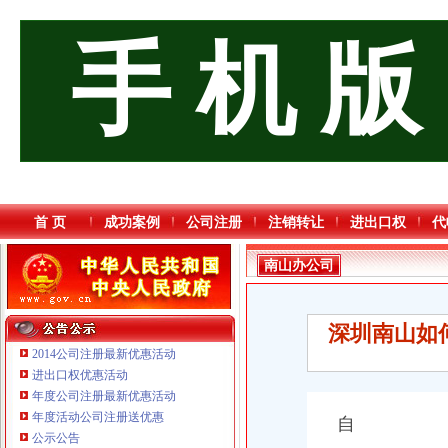
手 机 版
首 页
成功案例
公司注册
注销转让
进出口权
代
南山办公司
深圳南山如
2014公司注册最新优惠活动
进出口权优惠活动
年度公司注册最新优惠活动
重庆臣夫商贸有限公司 （执照专让）
年度活动公司注册送优惠
自
重庆信同广告有限公司 渝沙50万 （工商注册）
公示公告