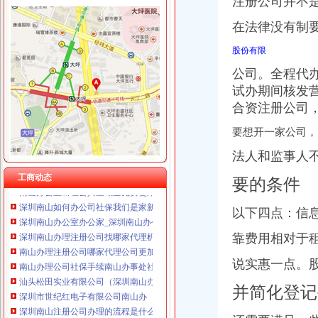
注册公司并不
在法律没有制
股份有限
南山办公司
南山办个港澳通行证就这么难？_报料_民声汇_奥一报料_南都报系综合
公司。
全程代
那位总有办公司卡位出租南山、福田_深圳_天涯论坛_天涯社区
试办期间核发
深圳市南山区利办文具商店公司介绍联系人江晓斌中国广东深圳市南
合资注册公司
【南山街道办事处我公司地址在南山区学府路212号东方银座公馆,请
【多图】南山软件园,前海租房,南山科技园小办公室创业型公司免费
要想开一家公司，
深圳办公室出租_写字楼出租_南山租办公室_南山写字楼出租_深圳租写
法人和监事人
南山办公室市场况
南山办公室出租公共区域全免费使用
工商动态
要的条件
深圳南山如何办公司社保我们是家新公司地址在：深圳南山高新区虚拟
深圳南山办公室办公家_深圳南山办公室办公家厂家批发-虎易网
以下四点：
信
深圳南山办理注册公司找哪家代理机构比较可靠
南山办理注册公司哪家代理公司更加专业-商务-十堰网
靠费用相对于
南山办理公司社保手续南山办事处社保办理南山怎样办理员工社保
汕头松田实业有限公司（深圳南山办）
说实惠一点。
深圳市世纪红电子有限公司南山办
并简化登记
深圳南山注册公司办理的流程是什么样的-商务服务-成都商报
【南山南油小型办公室】-南山南油小型办公室价格|批发-南山南油小型