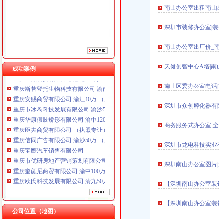
南山办公室出租南山
重庆臣夫商贸有限公司 （执照专让）
重庆信同广告有限公司 渝沙50万 （工商注册）
深圳市装修办公室|装
重庆宝鹰汽车销售有限公司
重庆市优研房地产营销策划有限公司
南山办公室出厂价_
重庆奎颜尼商贸有限公司 渝中100万 （工商注册）
重庆欧氏科技发展有限公司 渝九50万 （进出口权）
天健创智中心A塔|
成功案例
重庆金品科技有限公司 渝南100万 （进出口权）
重庆斯苔登托生物科技有限公司 渝南10万 （工商注册）
南山区委办公室电话
重庆安赐商贸有限公司 渝江10万 （工商注册）
重庆市冰岛科技发展有限公司 渝沙50万 （进出口权）
深圳市众创孵化器有限公司,
重庆华康假肢矫形有限公司 渝中120万 （增资）
重庆臣夫商贸有限公司 （执照专让）
商务服务式办公室,全
重庆信同广告有限公司 渝沙50万 （工商注册）
重庆宝鹰汽车销售有限公司
深圳市龙电科技实业
重庆市优研房地产营销策划有限公司
重庆奎颜尼商贸有限公司 渝中100万 （工商注册）
深圳南山办公室图片
重庆欧氏科技发展有限公司 渝九50万 （进出口权）
重庆金品科技有限公司 渝南100万 （进出口权）
【深圳南山办公室装
重庆斯苔登托生物科技有限公司 渝南10万 （工商注册）
【深圳南山办公室装
重庆安赐商贸有限公司 渝江10万 （工商注册）
公司位置（地图）
重庆市冰岛科技发展有限公司 渝沙50万 （进出口权）