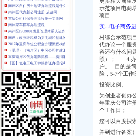
更多相关属重
南岸区自住房土地证办理流程是什么？要什么材料-房天下买房知识
南岸区代办新公司注册_志趣网
示范项目电商培
重庆公司社保办理流程第一文库网
项目
南岸家车摆车办理流程
实...电子商务
南岸区ISO9001质量管理体系认证办理流程
南岸：政务环境成为文明城区创建的“窗口”---中国文明网
村综合示范项目
2017年重庆单位公积金办理流程-知识-宜人贷
代办论一个服
（受理）（南岸区）中冈公司扩建工程办事结果-重庆市城乡建设委员会
容还有什么问
重庆南岸区代办消防流程——携消消防知道_重庆代办过消防验收_新浪
【图】低电工电工种操作证办理报考流程2017重庆,南岸技能
照）； 4.
我以前在重庆南岸区上班,公司帮我们买了保险,想转到现在上班的
户。 目的是
南岸窗口单位,你有没有发现“三颗心”|权属|审批_凤凰资讯
险，5-7个工
重庆南岸：政务环境成为文明城区创建的“窗口”
南岸代办营业执照公司|营业执照代办-重庆益记财务_【会计服务】-久
投资比例、
重庆南岸区能办理铜梁人单位离职养老保险吗_精选律师解答—华律网
为创业者创办公
【北部新区工商代理,渝中区工商代办,南岸区工商注册资料和流程】
年重庆公司注
重庆市南岸区徽商有限公司_重庆徽商小贷
南岸区如何快速办理工商执照年检代办_第1页_重庆焦点_媒体_西祠胡同
个工作日； 
页-重庆市民防办
您可以百度搜索
四川工商营业执照办理流程找成都庆渝代办-感清版-大渝社区|
2014四季度、2015上半年重庆南岸区事业单位和面向贫困大学生招聘
并到进行备案
（四晚酒店住宿+更多当地游任选）】办理流程_南岸商业圈重庆双飞