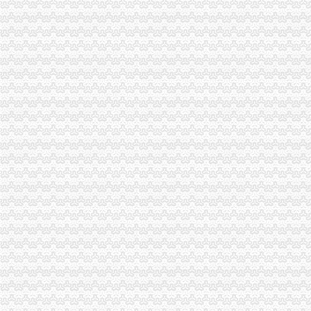
重庆南岸区代办消防流程——携消消防知道_重庆代办过消防验收_新浪
【图】低电工电工种操作证办理报考流程2017重庆,南岸技能
我以前在重庆南岸区上班,公司帮我们买了保险,想转到现在上班的
南岸窗口单位,你有没有发现“三颗心”|权属|审批_凤凰资讯
重庆南岸：政务环境成为文明城区创建的“窗口”
南岸代办营业执照公司|营业执照代办-重庆益记财务_【会计服务】-久
重庆南岸区能办理铜梁人单位离职养老保险吗_精选律师解答—华律网
【北部新区工商代理,渝中区工商代办,南岸区工商注册资料和流程】
重庆市南岸区徽商有限公司_重庆徽商小贷
南岸区如何快速办理工商执照年检代办_第1页_重庆焦点_媒体_西祠胡同
页-重庆市民防办
四川工商营业执照办理流程找成都庆渝代办-感清版-大渝社区|
2014四季度、2015上半年重庆南岸区事业单位和面向贫困大学生招聘
（四晚酒店住宿+更多当地游任选）】办理流程_南岸商业圈重庆双飞
南岸区工商营业执照年检需要的材料【渝力工商】代办|聊天灌水-地宝网
重庆市南岸区企业为员工办理社保流程是如何的？需要哪些手续？_百
2018年南岸区企业法律顾问怎么报名_报名办法_报名流程_报名步骤
南岸区一窗口单位工作人员竟把热水泼向市民
创业注册公司,南岸注册公司,启辰工商咨询（查看）-爱喇叭网
南岸：电子信息企业注册登记行政审批缩短至26天_重庆频道_凤凰网
【重庆途家酒店公寓翡翠明珠店双飞4日3晚自由行（早去午回近南岸
重庆公司变更：南岸区工商执照代办,代理记账,代办各类许可证-重