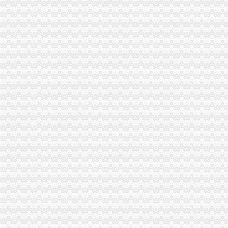
南岸区企业产品标准实现网上办理-重庆市南岸区人民
南岸区求职招聘办事流程图-重庆市南岸区人民
【2016年重庆公司注册的流程有哪些？】-南岸南坪易登网
南岸区代办营业执照的流程-重庆商业街-重庆购物狂
南岸区小微、困难行业企业社保减负新申报企业办理流程及资料_通知
公司注册程序说明_重庆南岸区会计代帐_新浪博客
南岸区企业产品标准实现网上办理-重庆市南岸区人民
【重庆公司注册流程及地址怎么处理】价格,厂家,公司注册服务-搜
重庆南岸区办理房款证的流程-免费法律咨询-华律网
南岸区办理代办增资的流程_第1页_重庆焦点_媒体_西祠胡同
公司注册流程,南岸公司注册,重庆江北助工商咨询_志趣网
南岸区股权变更工商办理流程_志趣网
南岸区准生证办理所需资料及流程（来自网友分享）-重庆妈妈帮-妈
南岸区自住房土地证办理流程是什么？要什么材料-房天下买房知识
南岸区代办新公司注册_志趣网
重庆公司社保办理流程第一文库网
南岸家车摆车办理流程
南岸区ISO9001质量管理体系认证办理流程
南岸：政务环境成为文明城区创建的“窗口”---中国文明网
2017年重庆单位公积金办理流程-知识-宜人贷
（受理）（南岸区）中冈公司扩建工程办事结果-重庆市城乡建设委员会