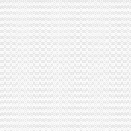
重庆南岸区工商代办_第1页_重庆论坛_人文_西祠胡同
南岸区民政局离的流程有哪些？-法律知识大全|律师365(.com)
重庆商行：2016年重庆电工焊工钳工等41个工种鉴定办理流程-重庆爱
南岸区社保局公共业务窗口少工作人员态度劣-光重庆
电子信息企业南岸区注册26个工作日搞定-今日重庆-华龙网
2017年重庆合川区公积金办理流程-知识-宜人贷
外地人办重庆老人公交卡流程-重庆本地宝
国网重庆市电力公司南岸供电分公司_新闻中心_中国网