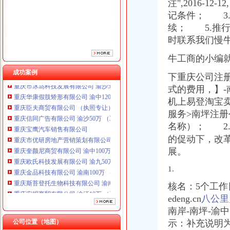
注",
2016-1
重庆宝鹰汽车销售有限公司
重庆市优研房地产营销策划有限公司
记条件； 3
重庆奎颜尼商贸有限公司 渝中100万 （工商注册）
续； 5.推
重庆欧氏科技发展有限公司 渝九50万 （进出口权）
时联系我们慢牛
重庆金品科技有限公司 渝南100万 （进出口权）
重庆斯苔登托生物科技有限公司 渝南10万 （工商注册）
牛工商的小编
重庆安赐商贸有限公司 渝江10万 （工商注册）
成功案例
下重庆公司注册
重庆市冰岛科技发展有限公司 渝沙50万 （进出口权）
式的费用，】-
重庆华康假肢矫形有限公司 渝中120万 （增资）
重庆臣夫商贸有限公司 （执照专让）
机上易登淘宝卖
重庆信同广告有限公司 渝沙50万 （工商注册）
服务>南坪注册
重庆宝鹰汽车销售有限公司
名称）； 2
重庆市优研房地产营销策划有限公司
的促动下，改
重庆奎颜尼商贸有限公司 渝中100万 （工商注册）
展。
重庆欧氏科技发展有限公司 渝九50万 （进出口权）
重庆金品科技有限公司 渝南100万 （进出口权）
1.
重庆斯苔登托生物科技有限公司 渝南10万 （工商注册）
核名：5个工
重庆安赐商贸有限公司 渝江10万 （工商注册）
重庆市冰岛科技发展有限公司 渝沙50万 （进出口权）
edeng.cn
八公里
重庆华康假肢矫形有限公司 渝中120万 （增资）
南岸-南坪-渝
公司位置（地图）
示：
补充说明