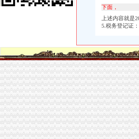
南岸区工商营业执照年检需要的材料【渝力工商】代办|聊天灌水-地宝网
下面，
重庆市南岸区企业为员工办理社保流程是如何的？需要哪些手续？_百
上述内容就是
2018年南岸区企业法律顾问怎么报名_报名办法_报名流程_报名步骤
南岸区一窗口单位工作人员竟把热水泼向市民
5.税务登记证
创业注册公司,南岸注册公司,启辰工商咨询（查看）-爱喇叭网
南岸：电子信息企业注册登记行政审批缩短至26天_重庆频道_凤凰网
【重庆途家酒店公寓翡翠明珠店双飞4日3晚自由行（早去午回近南岸
重庆公司变更：南岸区工商执照代办,代理记账,代办各类许可证-重
重庆南岸区工商代办_第1页_重庆论坛_人文_西祠胡同
南岸区民政局离的流程有哪些？-法律知识大全|律师365(.com)
重庆商行：2016年重庆电工焊工钳工等41个工种鉴定办理流程-重庆爱
南岸区社保局公共业务窗口少工作人员态度劣-光重庆
电子信息企业南岸区注册26个工作日搞定-今日重庆-华龙网
2017年重庆合川区公积金办理流程-知识-宜人贷
外地人办重庆老人公交卡流程-重庆本地宝
国网重庆市电力公司南岸供电分公司_新闻中心_中国网
南岸区办公司流程
重庆南岸二手房过户流程简单很多出错明显降低_佛山房地产_房掌柜
南宁市邕江综合整和开发利用工程（南岸：五象大道北兴斌沙场-三
押业务主任_重庆两江新区领达有限公司招聘信息—
【58同城】南岸街道流程策划庆公司价格5000-元_南岸街道