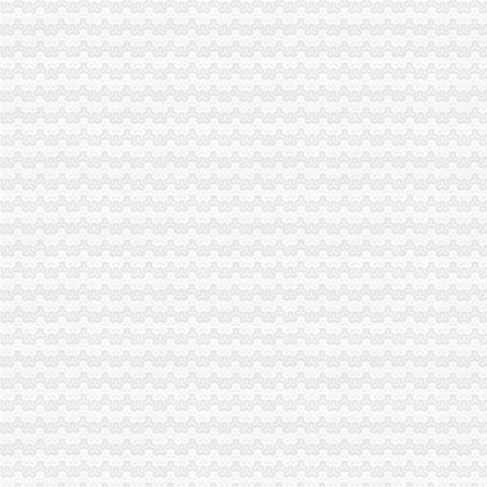
2017年重庆单位公积金办理流程-知识-宜人贷
（受理）（南岸区）中冈公司扩建工程办事结果-重庆市城乡建设委员会
重庆南岸区代办消防流程——携消消防知道_重庆代办过消防验收_新浪
【图】低电工电工种操作证办理报考流程2017重庆,南岸技能
我以前在重庆南岸区上班,公司帮我们买了保险,想转到现在上班的
南岸窗口单位,你有没有发现“三颗心”|权属|审批_凤凰资讯
重庆南岸：政务环境成为文明城区创建的“窗口”
南岸代办营业执照公司|营业执照代办-重庆益记财务_【会计服务】-久
重庆南岸区能办理铜梁人单位离职养老保险吗_精选律师解答—华律网
【北部新区工商代理,渝中区工商代办,南岸区工商注册资料和流程】
重庆市南岸区徽商有限公司_重庆徽商小贷
南岸区如何快速办理工商执照年检代办_第1页_重庆焦点_媒体_西祠胡同
页-重庆市民防办
四川工商营业执照办理流程找成都庆渝代办-感清版-大渝社区|
2014四季度、2015上半年重庆南岸区事业单位和面向贫困大学生招聘
（四晚酒店住宿+更多当地游任选）】办理流程_南岸商业圈重庆双飞
南岸区工商营业执照年检需要的材料【渝力工商】代办|聊天灌水-地宝网
重庆市南岸区企业为员工办理社保流程是如何的？需要哪些手续？_百
2018年南岸区企业法律顾问怎么报名_报名办法_报名流程_报名步骤
南岸区一窗口单位工作人员竟把热水泼向市民
创业注册公司,南岸注册公司,启辰工商咨询（查看）-爱喇叭网
南岸：电子信息企业注册登记行政审批缩短至26天_重庆频道_凤凰网