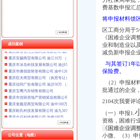
力社保局审批
重庆臣夫商贸有限公司 （执照专让）
费基数申报汇
重庆信同广告有限公司 渝沙50万 （工商注册）
重庆宝鹰汽车销售有限公司
将申报材料馈
重庆市优研房地产营销策划有限公司
重庆奎颜尼商贸有限公司 渝中100万 （工商注册）
区工商分局于
重庆欧氏科技发展有限公司 渝九50万 （进出口权）
《困难企业调
重庆金品科技有限公司 渝南100万 （进出口权）
成功案例
业和制造业以
重庆斯苔登托生物科技有限公司 渝南10万 （工商注册）
减负新申报企
重庆安赐商贸有限公司 渝江10万 （工商注册）
重庆市冰岛科技发展有限公司 渝沙50万 （进出口权）
与其签订1年
重庆华康假肢矫形有限公司 渝中120万 （增资）
保险费。
重庆臣夫商贸有限公司 （执照专让）
重庆信同广告有限公司 渝沙50万 （工商注册）
（2）申报材
重庆宝鹰汽车销售有限公司
批通过的企业，
重庆市优研房地产营销策划有限公司
重庆奎颜尼商贸有限公司 渝中100万 （工商注册）
2104次我要
重庆欧氏科技发展有限公司 渝九50万 （进出口权）
（一）申报1.
重庆金品科技有限公司 渝南100万 （进出口权）
重庆斯苔登托生物科技有限公司 渝南10万 （工商注册）
资格，困难行
重庆安赐商贸有限公司 渝江10万 （工商注册）
《困难企业调
重庆市冰岛科技发展有限公司 渝沙50万 （进出口权）
小微、（3）
公司位置（地图）
重庆华康假肢矫形有限公司 渝中120万 （增资）