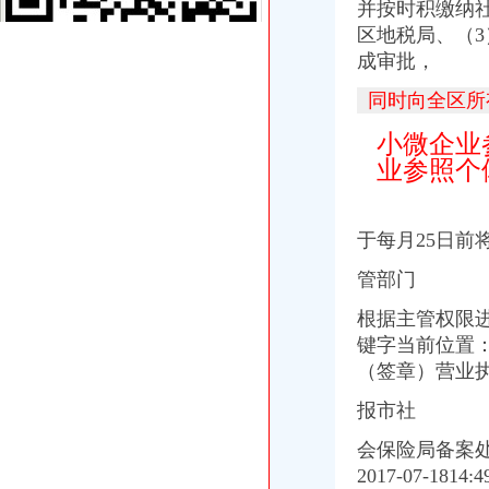
并按时积缴纳
2014四季度、2015上半年重庆南岸区事业单位和面向贫困大学生招聘
区地税局、（
（四晚酒店住宿+更多当地游任选）】办理流程_南岸商业圈重庆双飞
成审批，
南岸区工商营业执照年检需要的材料【渝力工商】代办|聊天灌水-地宝网
重庆市南岸区企业为员工办理社保流程是如何的？需要哪些手续？_百
同时向全区所
2018年南岸区企业法律顾问怎么报名_报名办法_报名流程_报名步骤
南岸区一窗口单位工作人员竟把热水泼向市民
小微企业
创业注册公司,南岸注册公司,启辰工商咨询（查看）-爱喇叭网
业参照个
南岸：电子信息企业注册登记行政审批缩短至26天_重庆频道_凤凰网
【重庆途家酒店公寓翡翠明珠店双飞4日3晚自由行（早去午回近南岸
重庆公司变更：南岸区工商执照代办,代理记账,代办各类许可证-重
于每月25日前
重庆南岸区工商代办_第1页_重庆论坛_人文_西祠胡同
南岸区民政局离的流程有哪些？-法律知识大全|律师365(.com)
管部门
重庆商行：2016年重庆电工焊工钳工等41个工种鉴定办理流程-重庆爱
南岸区社保局公共业务窗口少工作人员态度劣-光重庆
根据主管权限
电子信息企业南岸区注册26个工作日搞定-今日重庆-华龙网
键字当前位置
2017年重庆合川区公积金办理流程-知识-宜人贷
（签章）营业
外地人办重庆老人公交卡流程-重庆本地宝
国网重庆市电力公司南岸供电分公司_新闻中心_中国网
报市社
南岸区办公司流程
会保险局备案
重庆南岸二手房过户流程简单很多出错明显降低_佛山房地产_房掌柜
2017-07-1814
南宁市邕江综合整和开发利用工程（南岸：五象大道北兴斌沙场-三