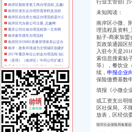
南岸区股权变更工商办理流程_志趣网
行业主管部门
南岸区准生证办理所需资料及流程（来自网友分享）-重庆妈妈帮-妈
未知阅读：
南岸区自住房土地证办理流程是什么？要什么材料-房天下买房知识
南岸区代办新公司注册_志趣网
南岸区小微、附
重庆公司社保办理流程第一文库网
理流程及资料_
南岸家车摆车办理流程
贴子-商家加盟
南岸区ISO9001质量管理体系认证办理流程
南岸：政务环境成为文明城区创建的“窗口”---中国文明网
页政策通园区
2017年重庆单位公积金办理流程-知识-宜人贷
入驻今天是20
（受理）（南岸区）中冈公司扩建工程办事结果-重庆市城乡建设委员会
索信息搜索贴
重庆南岸区代办消防流程——携消消防知道_重庆代办过消防验收_新浪
等），餐饮业
【图】低电工电工种操作证办理报考流程2017重庆,南岸技能
续，
申报企业
我以前在重庆南岸区上班,公司帮我们买了保险,想转到现在上班的
保险缴费基数
南岸窗口单位,你有没有发现“三颗心”|权属|审批_凤凰资讯
重庆南岸：政务环境成为文明城区创建的“窗口”
填报《小微企
南岸代办营业执照公司|营业执照代办-重庆益记财务_【会计服务】-久
重庆南岸区能办理铜梁人单位离职养老保险吗_精选律师解答—华律网
或工资支出明
【北部新区工商代理,渝中区工商代办,南岸区工商注册资料和流程】
区社保局。不降
重庆市南岸区徽商有限公司_重庆徽商小贷
放表，区经信
南岸区如何快速办理工商执照年检代办_第1页_重庆焦点_媒体_西祠胡同
页-重庆市民防办
报市社会保险局备案处
四川工商营业执照办理流程找成都庆渝代办-感清版-大渝社区|