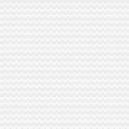
【重庆途家酒店公寓翡翠明珠店双飞4日3晚自由行（早去午回近南岸
重庆公司变更：南岸区工商执照代办,代理记账,代办各类许可证-重
重庆南岸区工商代办_第1页_重庆论坛_人文_西祠胡同
南岸区民政局离的流程有哪些？-法律知识大全|律师365(.com)
重庆商行：2016年重庆电工焊工钳工等41个工种鉴定办理流程-重庆爱
南岸区社保局公共业务窗口少工作人员态度劣-光重庆
电子信息企业南岸区注册26个工作日搞定-今日重庆-华龙网
2017年重庆合川区公积金办理流程-知识-宜人贷
外地人办重庆老人公交卡流程-重庆本地宝
国网重庆市电力公司南岸供电分公司_新闻中心_中国网