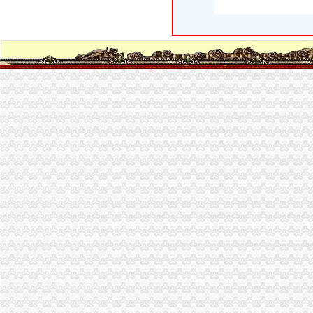
押业务主任_重庆两江新区领达有限公司招聘信息—
【58同城】南岸街道流程策划庆公司价格5000-元_南岸街道
南岸区企业产品标准实现网上办理-重庆市南岸区人民
南岸区求职招聘办事流程图-重庆市南岸区人民
【2016年重庆公司注册的流程有哪些？】-南岸南坪易登网
南岸区代办营业执照的流程-重庆商业街-重庆购物狂
南岸区小微、困难行业企业社保减负新申报企业办理流程及资料_通知
公司注册程序说明_重庆南岸区会计代帐_新浪博客
南岸区企业产品标准实现网上办理-重庆市南岸区人民
【重庆公司注册流程及地址怎么处理】价格,厂家,公司注册服务-搜
重庆南岸区办理房款证的流程-免费法律咨询-华律网
南岸区办理代办增资的流程_第1页_重庆焦点_媒体_西祠胡同
公司注册流程,南岸公司注册,重庆江北助工商咨询_志趣网
南岸区股权变更工商办理流程_志趣网
南岸区准生证办理所需资料及流程（来自网友分享）-重庆妈妈帮-妈
南岸区自住房土地证办理流程是什么？要什么材料-房天下买房知识
南岸区代办新公司注册_志趣网
重庆公司社保办理流程第一文库网
南岸家车摆车办理流程
南岸区ISO9001质量管理体系认证办理流程
南岸：政务环境成为文明城区创建的“窗口”---中国文明网