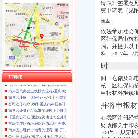
请表》签署意
费申请表（见附
渔业，
依法参加社会
南岸区办公司流程
区社保局审核
重庆南岸二手房过户流程简单很多出错明显降低_佛山房地产_房掌柜
局。并提供以下
南宁市邕江综合整和开发利用工程（南岸：五象大道北兴斌沙场-三
料。
2017年
押业务主任_重庆两江新区领达有限公司招聘信息—
【58同城】南岸街道流程策划庆公司价格5000-元_南岸街道
时
南岸区企业产品标准实现网上办理-重庆市南岸区人民
南岸区求职招聘办事流程图-重庆市南岸区人民
工商动态
间：仓储及邮
【2016年重庆公司注册的流程有哪些？】-南岸南坪易登网
核，区社保局
南岸区代办营业执照的流程-重庆商业街-重庆购物狂
申报材料报镇
南岸区小微、困难行业企业社保减负新申报企业办理流程及资料_通知
公司注册程序说明_重庆南岸区会计代帐_新浪博客
并将申报材
南岸区企业产品标准实现网上办理-重庆市南岸区人民
【重庆公司注册流程及地址怎么处理】价格,厂家,公司注册服务-搜
在我区注册经
重庆南岸区办理房款证的流程-免费法律咨询-华律网
财政部关于印发
南岸区办理代办增资的流程_第1页_重庆焦点_媒体_西祠胡同
公司注册流程,南岸公司注册,重庆江北助工商咨询_志趣网
300号）规定