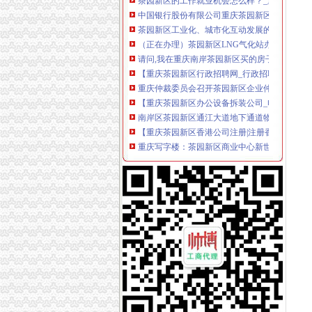
中国银行股份有限公司重庆茶园新区支行
茶园新区工业化、城市化互动发展的思考doc下
（正在办理）茶园新区LNG气化站办事结果-
请问,我在重庆南岸茶园新区买的房子,办理无
【重庆茶园新区行政招聘网_行政招聘信息】-
重庆仲裁委员会召开茶园新区企业仲裁座谈会-
【重庆茶园新区办公设备拆装公司_电话_专业
南岸区茶园新区通江大道地下通道物业管理招标
【重庆茶园新区香港公司注册|注册香港公司|香
重庆写字楼：茶园新区商业中心新世纪旁的写字
【58同城】重庆南岸茶园新区公司__公积金公
原茶园新区管委会副主任冯大刚涉嫌受贿166万
茶园新区举办届单身男女派对活动_重庆茶园新
重庆茶园新区管委会原副主任泳池边受贿近日被
【图】（出售）重庆茶园新区宽带安装办理咨询
茶园新区未来商业规模将超南坪（图）_重庆频
重庆的城市副中心--茶园新区产业发展研究-挑
茶园新区雷家桥立交工程招标公告_中国招标网
重庆写字楼：单价3300的空中商铺,茶园新区中
看房手记：走进茶园新区寻其中的花园城市（图
实力央企鲁能领秀城一街区二期套内79平即将开
【58同城】重庆南岸茶园新区银行直投业务_银