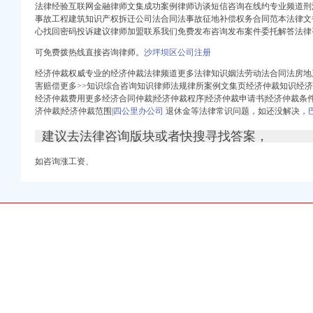
法律经验互联网金融律师文集成功案例律师访谈短信咨询在线约专业频道刑
事故工程建筑知识产权拆迁公司法合同法事故征地补偿权务合同范本法律文
心找回密码投诉建议律师加盟联系我们免费发布咨询发布案件委托解答法律
册）
权）
可免费拨热线直接咨询律师。
沙坪坝区公司注册
）
经济仲裁权威专业的经济仲裁法律频道更多法律知识姻法劳动法合同法房地
工商注册）
害赔偿更多>>知识综合咨询知识律师法规律所案例文集页经济仲裁知识经
经济仲裁费用更多经济合同仲裁|经济仲裁程序|经济仲裁申请书|经济仲裁条件
口权）
济仲裁|经济仲裁范围|
四公里办公司
退休金等法律常识问题，如还没解决，
）
建议去法律咨询版块或者快搜寻找答案，
如咨询涨工资、
册）
权）
）
工商注册）
口权）
）