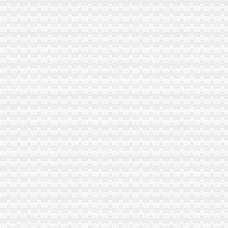
【重庆茶园新区业务拓展招聘网_业务拓展招聘信息】-重庆智联招聘
365刚需淘房：茶园新区被看好5大热盘推荐7800元/平起-重庆365地产
中国银行股份有限公司重庆茶园新区支行_【信用信息_诉讼信息_财务
茶园新区有了车管所上牌补换都可办理_新浪重庆新闻_新浪重庆
茶园新区昊晟玻璃厂2017新招聘信息_电话_地址-58企业名录
重庆茶园新区小型办公卡位出租物业费多少钱一个月？环境怎么样？
重庆市招标投标综合网_茶园新区城市生活污水处理二期扩建工程厂区
茶园新区的先锋者时代都汇引领城市盛景-重庆365地产家居网
（办结）茶园新区B标准分区纵一路（远期及北段）路道路勘察设计办
（办结）重庆市南岸区茶园新区E标准分区大兴村地块基础设施建设工