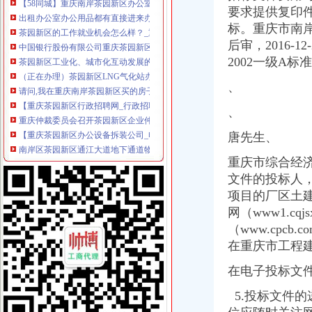
出租办公室办公用品都有直接进来办公,重庆南岸茶园新区租房-房
要求提供复印件
茶园新区的工作就业机会怎么样？_重庆_天涯问答_天涯社区
标。重庆市南岸
中国银行股份有限公司重庆茶园新区支行
后审，
2016
茶园新区工业化、城市化互动发展的思考doc下载_爱问共享资料
2002一级A标
（正在办理）茶园新区LNG气化站办事结果-重庆市城乡建设委员会
请问,我在重庆南岸茶园新区买的房子,办理无房证明该到哪儿去办呢
、
【重庆茶园新区行政招聘网_行政招聘信息】-重庆智联招聘
重庆仲裁委员会召开茶园新区企业仲裁座谈会-法律快车经济仲裁
、
【重庆茶园新区办公设备拆装公司_电话_专业办公设备拆装】-重庆南
南岸区茶园新区通江大道地下通道物业管理招标公告_中国招标网_重庆
唐先生、
【重庆茶园新区香港公司注册|注册香港公司|香港公司注册查询】-重庆
重庆市综合经济
重庆写字楼：茶园新区商业中心新世纪旁的写字楼不火才怪-重庆爱问
文件的投标人，
【58同城】重庆南岸茶园新区公司__公积金公司
原茶园新区管委会副主任冯大刚涉嫌受贿166万
项目的厂区土
茶园新区举办届单身男女派对活动_重庆茶园新区_新浪博客
网（www1.c
重庆茶园新区管委会原副主任泳池边受贿近日被诉--中国广播网中央人
（www.cpcb
【图】（出售）重庆茶园新区宽带安装办理咨询,南岸联
在重庆市工程建设招
茶园新区未来商业规模将超南坪（图）_重庆频道_凤凰网
重庆的城市副中心--茶园新区产业发展研究-挑战杯
在电子投标文
茶园新区雷家桥立交工程招标公告_中国招标网_重庆市招标
5.投标文件的
重庆写字楼：单价3300的空中商铺,茶园新区中心位置,-重庆爱问分
看房手记：走进茶园新区寻其中的花园城市（图）-导购-重庆