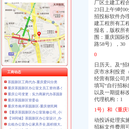
厂区土建工程合
23日上午9时0
招投标软件办
建工程所有工
报名，版权所
茶园新区办公司
围：重庆国际投
重庆公司变更：实力商家代办茶园新区（经开区）工商注册\变更\注销-
路58号），30
（正在办理）茶园新区LNG气化站办事结果-重庆市城乡建设委员会
重庆茶园新区到南洋公司可乘坐公交车：345路-重庆公交车网
0
重庆南洋公司到茶园新区管委会可乘坐公交车：345路-重庆公交车网
茶园新区栋办公生态写字楼超低价,可自住,可返租-[中国招商网
日历天。及“
中国重庆西部国际总部基地茶园新区总部办公区-导购-重庆乐居网
庆市水利投资
工商动态
茶园新区工商代办-重庆爱问分类
经营有限公司
重庆茶园新区办公室文员工资待遇-分享-职业圈
填写“自行招标
重庆公司变更：实力商家代办茶园新区（经开区）工商注册\变更\注销-
以及一期提标改
重庆茶园新区管委会
代理机构：1
重庆市南岸茶园新区-重庆便民网
【重庆茶园新区办公室装修公司_小型办公室装修_办公室装修费用】-
1号）和《重
【58同城】茶园新区办公室设计_办公室装修公司_办公室装修价格
出租办公室办公家具齐全,面积很大。,重庆南岸茶园新区租房-房
动投诉处理实施
【58同城】重庆南岸茶园新区办公室搬迁_茶园新区公司搬家
招标文件费用