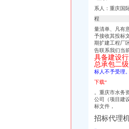
重庆茶园新区到南洋公司可乘坐公交车：345路-重庆公交车网
系人：重庆国
重庆南洋公司到茶园新区管委会可乘坐公交车：345路-重庆公交车网
茶园新区栋办公生态写字楼超低价,可自住,可返租-[中国招商网
程
中国重庆西部国际总部基地茶园新区总部办公区-导购-重庆乐居网
茶园新区工商代办-重庆爱问分类
量清单、凡有
重庆茶园新区办公室文员工资待遇-分享-职业圈
予接收其投标
重庆公司变更：实力商家代办茶园新区（经开区）工商注册\变更\注销-
期扩建工程厂
重庆茶园新区管委会
告联系我们当
重庆市南岸茶园新区-重庆便民网
具备建设行
【重庆茶园新区办公室装修公司_小型办公室装修_办公室装修费用】-
总承包二级
【58同城】茶园新区办公室设计_办公室装修公司_办公室装修价格
出租办公室办公家具齐全,面积很大。,重庆南岸茶园新区租房-房
标人不予受理
【58同城】重庆南岸茶园新区办公室搬迁_茶园新区公司搬家
下载“
出租办公室办公用品都有直接进来办公,重庆南岸茶园新区租房-房
茶园新区的工作就业机会怎么样？_重庆_天涯问答_天涯社区
。重庆市水务
中国银行股份有限公司重庆茶园新区支行
公司（项目建设
茶园新区工业化、城市化互动发展的思考doc下载_爱问共享资料
标文件，
（正在办理）茶园新区LNG气化站办事结果-重庆市城乡建设委员会
请问,我在重庆南岸茶园新区买的房子,办理无房证明该到哪儿去办呢
招标代理
【重庆茶园新区行政招聘网_行政招聘信息】-重庆智联招聘
重庆仲裁委员会召开茶园新区企业仲裁座谈会-法律快车经济仲裁