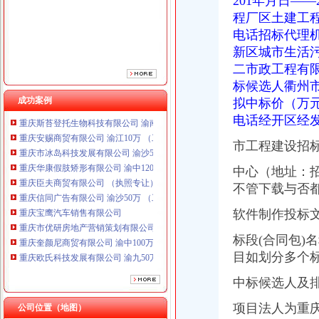
201年月日—
重庆臣夫商贸有限公司 （执照专让）
程厂区土建工
重庆信同广告有限公司 渝沙50万 （工商注册）
重庆宝鹰汽车销售有限公司
电话招标代理
重庆市优研房地产营销策划有限公司
新区城市生活
重庆奎颜尼商贸有限公司 渝中100万 （工商注册）
二市政工程有
重庆欧氏科技发展有限公司 渝九50万 （进出口权）
标候选人衢州
重庆金品科技有限公司 渝南100万 （进出口权）
成功案例
拟中标价（万
重庆斯苔登托生物科技有限公司 渝南10万 （工商注册）
电话经开区经
重庆安赐商贸有限公司 渝江10万 （工商注册）
重庆市冰岛科技发展有限公司 渝沙50万 （进出口权）
市工程建设招
重庆华康假肢矫形有限公司 渝中120万 （增资）
重庆臣夫商贸有限公司 （执照专让）
中心（地址：招
重庆信同广告有限公司 渝沙50万 （工商注册）
不管下载与否
重庆宝鹰汽车销售有限公司
重庆市优研房地产营销策划有限公司
软件制作投标
重庆奎颜尼商贸有限公司 渝中100万 （工商注册）
标段(合同包)
重庆欧氏科技发展有限公司 渝九50万 （进出口权）
目如划分多个标
重庆金品科技有限公司 渝南100万 （进出口权）
重庆斯苔登托生物科技有限公司 渝南10万 （工商注册）
中标候选人及排
重庆安赐商贸有限公司 渝江10万 （工商注册）
重庆市冰岛科技发展有限公司 渝沙50万 （进出口权）
项目法人为重
公司位置（地图）
重庆华康假肢矫形有限公司 渝中120万 （增资）