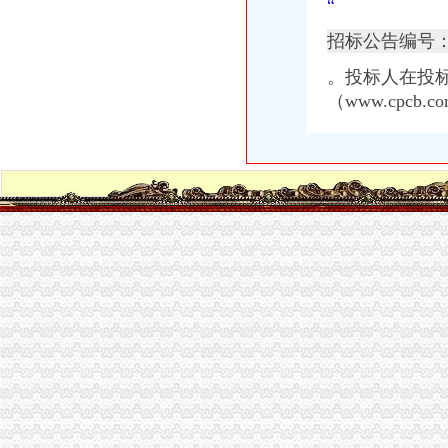
“
【重庆茶园新区办公设备拆装公司_电话_专业办公设备拆装】-重庆南
南岸区茶园新区通江大道地下通道物业管理招标公告_中国招标网_重庆
招标公告编号
【重庆茶园新区香港公司注册|注册香港公司|香港公司注册查询】-重庆
重庆写字楼：茶园新区商业中心新世纪旁的写字楼不火才怪-重庆爱问
。投标人在投
【58同城】重庆南岸茶园新区公司__公积金公司
（www.cpcb
原茶园新区管委会副主任冯大刚涉嫌受贿166万
茶园新区举办届单身男女派对活动_重庆茶园新区_新浪博客
重庆茶园新区管委会原副主任泳池边受贿近日被诉--中国广播网中央人
【图】（出售）重庆茶园新区宽带安装办理咨询,南岸联
茶园新区未来商业规模将超南坪（图）_重庆频道_凤凰网
重庆的城市副中心--茶园新区产业发展研究-挑战杯
茶园新区雷家桥立交工程招标公告_中国招标网_重庆市招标
重庆写字楼：单价3300的空中商铺,茶园新区中心位置,-重庆爱问分
看房手记：走进茶园新区寻其中的花园城市（图）-导购-重庆
实力央企鲁能领秀城一街区二期套内79平即将开盘可办卡,重庆南岸茶
【58同城】重庆南岸茶园新区银行直投业务_银行直投办理_银行直投公
茶园融创住宅+现在洋房办卡办卡办卡,重庆南岸茶园新区融创欧麓花
茶园新区未来商业规模将超南坪_房产重庆站_腾讯网
茶园新区A核心区B2区、D区、行政广场、水体公园、政法广场场平工
茶园新区A核心区行政中心B1区行政综合大楼消防工程施工中标结果-
谁知道南岸茶园新区在哪里？-家居装修互动问答
中国民生银行股份有限公司重庆茶园新区支行