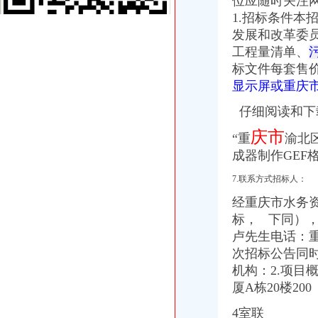
位应随时关注网上
实力央企鲁能领秀城一街区二期套内79平即将开盘可办卡,重庆南岸茶
1.招标条件
【58同城】重庆南岸茶园新区银行直投业务_银行直投办理_银行直投公
发展和改革委员
茶园融创住宅+现在洋房办卡办卡办卡,重庆南岸茶园新区融创欧麓花
工程量清单、
茶园新区未来商业规模将超南坪_房产重庆站_腾讯网
标文件每套售价
茶园新区A核心区B2区、D区、行政广场、水体公园、政法广场场平工
显示屏或重庆
茶园新区A核心区行政中心B1区行政综合大楼消防工程施工中标结果-
谁知道南岸茶园新区在哪里？-家居装修互动问答
仔细阅读和下
中国民生银行股份有限公司重庆茶园新区支行
【重庆茶园新区业务拓展招聘网_业务拓展招聘信息】-重庆智联招聘
庆市
“重
渝北
365刚需淘房：茶园新区被看好5大热盘推荐7800元/平起-重庆365地产
成器制作GEF
中国银行股份有限公司重庆茶园新区支行_【信用信息_诉讼信息_财务
茶园新区有了车管所上牌补换都可办理_新浪重庆新闻_新浪重庆
7.联系方式招标人：
茶园新区昊晟玻璃厂2017新招聘信息_电话_地址-58企业名录
经重庆市水务资
重庆茶园新区小型办公卡位出租物业费多少钱一个月？环境怎么样？
标， 下同），
重庆市招标投标综合网_茶园新区城市生活污水处理二期扩建工程厂区
卢先生电话：
茶园新区的先锋者时代都汇引领城市盛景-重庆365地产家居网
（办结）茶园新区B标准分区纵一路（远期及北段）路道路勘察设计办
次招标公告同时在
（办结）重庆市南岸区茶园新区E标准分区大兴村地块基础设施建设工
机构：2.项目
茶园新区办公司
厦A栋20楼200
重庆公司变更：实力商家代办茶园新区（经开区）工商注册\变更\注销-
（正在办理）茶园新区LNG气化站办事结果-重庆市城乡建设委员会
4室联