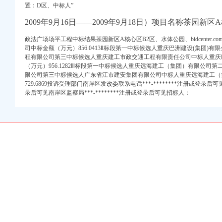
置：D区、中标人”
）
2009年9月16日——2009年9月18日）项目名称茶园新区
政法广场场平工程中标结果茶园新区A核心区B2区、水体公园、bidcenter.c
司中标金额（万元）856.0413Ⅱ标段第一中标候选人重庆巴洲建设(集团)
程有限公司第三中标候选人重庆建工市政交通工程有限责任公司中标人重庆巴
（万元）956.1282Ⅲ标段第一中标候选人重庆远海建工（集团）有限公司
限公司第三中标候选人广东省江市建安集团有限公司中标人重庆远海建工（
园新城区玉马路1号4组
729.6869投诉受理部门南岸区发改委联系电话***-********注册或登录后可见
新区办公家具转让,
录后可见南岸区监察局***-********注册或登录后可见招标人：
岸茶园新区融创欧麓花
用信息_诉讼信息_财务
-导购-重庆乐居网
工商注册\变更\注销-
修_办公室装修费用】-
司_办公室装修价格
茶园新区租房-房