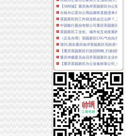
【58同城】重庆南岸茶园新区办公室搬迁_茶园
出租办公室办公用品都有直接进来办公,重庆南
茶园新区的工作就业机会怎么样？_重庆_天涯问
中国银行股份有限公司重庆茶园新区支行
茶园新区工业化、城市化互动发展的思考doc下
（正在办理）茶园新区LNG气化站办事结果-
请问,我在重庆南岸茶园新区买的房子,办理无
【重庆茶园新区行政招聘网_行政招聘信息】-
重庆仲裁委员会召开茶园新区企业仲裁座谈会-
【重庆茶园新区办公设备拆装公司_电话_专业
南岸区茶园新区通江大道地下通道物业管理招标
【重庆茶园新区香港公司注册|注册香港公司|香
重庆写字楼：茶园新区商业中心新世纪旁的写字
【58同城】重庆南岸茶园新区公司__公积金公
原茶园新区管委会副主任冯大刚涉嫌受贿166万
茶园新区举办届单身男女派对活动_重庆茶园新
重庆茶园新区管委会原副主任泳池边受贿近日被
【图】（出售）重庆茶园新区宽带安装办理咨询
茶园新区未来商业规模将超南坪（图）_重庆频
重庆的城市副中心--茶园新区产业发展研究-挑
茶园新区雷家桥立交工程招标公告_中国招标网
重庆写字楼：单价3300的空中商铺,茶园新区中