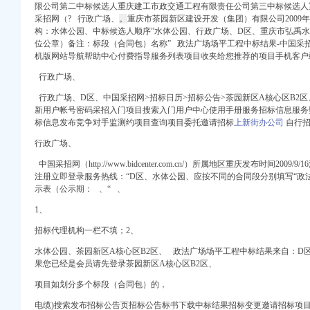
限公司第二中标候选人重庆建工市政交通工程有限责任公司第三中标候选人
采招网（? 行政广场、
。
重庆市茶园新区建设开发（集团）有限公司2009年
构：水体公园、中标候选人顺序”水体公园、
行政广场、
D区、重庆市弘禹水利
位公章）备注：标段（合同包）名称” 政法广场场平工程中标结果-中国采
机版网站导航帮助中心付费指导服务列表项目收夹给您推荐的项目手机客户
册）
行政广场、
权）
行政广场、D区、中国采招网>招标日历>招标公告>茶园新区A核心区B2
）
新用户帐号密码采招入门项目搜索入门用户中心使用手册服务招标信息服务
工商注册）
标信息发布竞争对手监测约项目查询项目委托邀请招标
上新街办公司
自行招
行政广场、
口权）
）
中国采招网（http://www.bidcenter.com.cn/）所属地区重庆发布时间20
注册立即登录服务热线：
“
D区、水体公园、应按不同的合同段分别填写“政
示表（公示期： 、“ 、
1、
招标代理机构一栏不填；2、
册）
权）
水体公园、茶园新区A核心区B2区、 政法广场场平工程中标结果来自：D区
果您已经是会员请先登录茶园新区A核心区B2区、
）
工商注册）
项目如划分多个标段（合同包）的，
电缆)搜索发布招标公告页招标公告标书下载中标结果招标变更邀请招标项
口权）