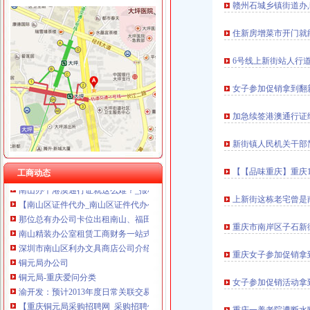
赣州石城乡镇街道办
住新房增菜市开门就
6号线上新街站人行道
海棠溪
女子参加促销拿到翻新
海棠晓月周边驾校推荐,海棠溪学车多少钱南坪驾校
海棠溪立交公交查询_海棠溪立交公交线路_海棠溪立交地图
加急续签港澳通行证
海棠溪附近酒店_海棠溪附近宾馆_海棠溪附近住宿_艺龙
风万种海棠溪-过眼云烟---搜狐博客
新街镇人民机关干部
重庆南岸区南坪四公司海棠溪便民寄存分部-韵达快递网点
南山办公司
【【品味重庆】重庆
工商动态
南山办个港澳通行证就这么难？_报料_民声汇_奥一报料_南都报系综合
【南山区证件代办_南山区证件代办公司_南山区代办企业证件】-58到
上新街这栋老宅曾是
那位总有办公司卡位出租南山、福田_深圳_天涯论坛_天涯社区
南山精装办公室租赁工商财务一站式服务_智富港商务股份有限公司
重庆市南岸区子石新街
深圳市南山区利办文具商店公司介绍联系人江晓斌中国广东深圳市南
铜元局办公司
重庆女子参加促销拿
铜元局-重庆爱问分类
渝开发：预计2013年度日常关联交易_股票频道_同花顺财经
女子参加促销活动拿
【重庆铜元局采购招聘网_采购招聘信息】-重庆智联招聘