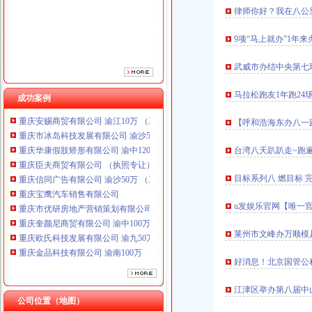
重庆信同广告有限公司 渝沙50万 （工商注册）
律师你好？我在八公
重庆宝鹰汽车销售有限公司
重庆市优研房地产营销策划有限公司
9项“马上就办”1年
重庆奎颜尼商贸有限公司 渝中100万 （工商注册）
重庆欧氏科技发展有限公司 渝九50万 （进出口权）
武威市办结中央第七
重庆金品科技有限公司 渝南100万 （进出口权）
马拉松跑友1年跑24
重庆斯苔登托生物科技有限公司 渝南10万 （工商注册）
成功案例
重庆安赐商贸有限公司 渝江10万 （工商注册）
【呼和浩海东办八一
重庆市冰岛科技发展有限公司 渝沙50万 （进出口权）
重庆华康假肢矫形有限公司 渝中120万 （增资）
台湾八天趴趴走~跑遍
重庆臣夫商贸有限公司 （执照专让）
重庆信同广告有限公司 渝沙50万 （工商注册）
目标系列八 燃目标 完结
重庆宝鹰汽车销售有限公司
重庆市优研房地产营销策划有限公司
u发娱乐官网【唯一官
重庆奎颜尼商贸有限公司 渝中100万 （工商注册）
重庆欧氏科技发展有限公司 渝九50万 （进出口权）
莱州市文峰办万顺模
重庆金品科技有限公司 渝南100万 （进出口权）
重庆斯苔登托生物科技有限公司 渝南10万 （工商注册）
好消息！北京国管公积
重庆安赐商贸有限公司 渝江10万 （工商注册）
重庆市冰岛科技发展有限公司 渝沙50万 （进出口权）
江津区举办第八届中
重庆华康假肢矫形有限公司 渝中120万 （增资）
公司位置（地图）