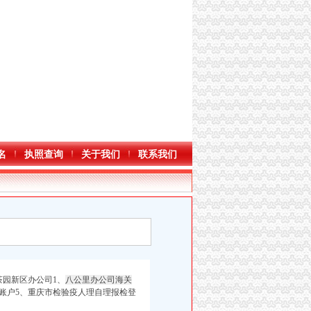
名
执照查询
关于我们
联系我们
园新区办公司1、
八公里办公司海关
账户5、重庆市检验疫人理自理报检登