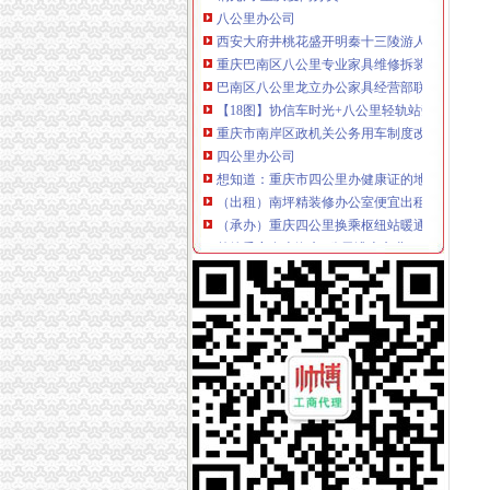
八公里办公司
西安大府井桃花盛开明秦十三陵游人如织_搜狐
重庆巴南区八公里专业家具维修拆装公司办公家
巴南区八公里龙立办公家具经营部联系方式_信
【18图】协信车时光+八公里轻轨站旁+端头户
重庆市南岸区政机关公务用车制度改革取消车辆
四公里办公司
想知道：重庆市四公里办健康证的地方在哪？-
（出租）南坪精装修办公室便宜出租—重庆南岸
（承办）重庆四公里换乘枢纽站暖通工程办事结
外籍乘客在上海车4公里遭索车费2300元_网易
公司2台电脑离的很远,差不多4公里哦,怎么办
上新街办公司
柳州市澳华石油液化气有限责任公司沙埔镇上雷
上新街垃圾处理站【重庆晚报吧】_百度贴吧
【上新街单位宿舍小区|上新街单位宿舍二手房/
重庆办理各国签证,办理各国签证资料_景点图片
王占勇：以科学发展观统领新街项目的开发和建
南岸周边办公司
【重庆南岸周边公司业务招聘网_公司业务招聘
南岸区行政服务中心(国税办税分中心)地址,电话
【58同城】南岸周边租车网_南岸周边租车公司