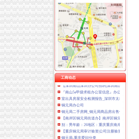
海棠溪
海棠溪社区物业管理体系大索-重邮经济管理学
海棠晓月周边驾校推荐,海棠溪学车多少钱南坪驾
重庆市南岸区海棠溪小学校：教育事业
重庆海棠溪到黄山养区可乘坐公交车：384路区
海棠溪MW项链_梦幻西游2_巴士梦幻西游2
南山办公司
南山办公室出租深圳中心区高价比高档尊贵商
【免费90天入驻南山小型办公司出租提供注册
工商动态
【深圳南山深圳办公司招聘|深圳南山更新招聘
『南山5a甲级求租办公室信息』办公室出租-商
室出具房屋安全检测报告_深圳市太科建筑检测
铜元局办公司
铜元局二手房网_铜元局商品房出售信息,重庆铜
【南岸区铜元局街道办】南岸区铜元局街道办电
别：男年龄：26地区：重庆重庆南岸区铜元局
【重庆铜元局审计验资|公司注册验资|注册公司
铜元局-重庆爱问分类