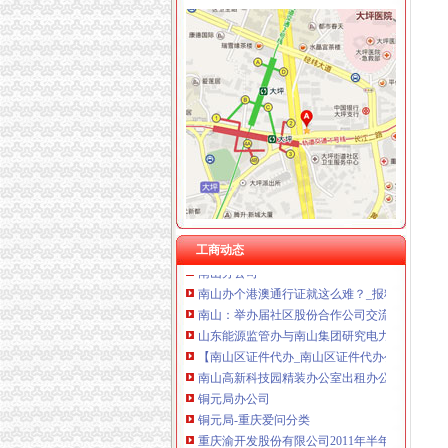
重庆华康假肢矫形有限公司 渝中120万 （增资
海棠溪
海棠晓月周边驾校推荐,海棠溪学车多少钱南坪
海棠溪立交公交查询_海棠溪立交公交线路_海
海棠溪附近酒店_海棠溪附近宾馆_海棠溪附近住
风万种海棠溪-过眼云烟---搜狐博客
重庆南岸区南坪四公司海棠溪便民寄存分部-韵
工商动态
南山办公司
南山办个港澳通行证就这么难？_报料_民声汇_
南山：举办届社区股份合作公司交流活动_深圳
山东能源监管办与南山集团研究电力生产经营工
【南山区证件代办_南山区证件代办公司_南山区
南山高新科技园精装办公室出租办公配套齐全
铜元局办公司
铜元局-重庆爱问分类
重庆渝开发股份有限公司2011年半年度报告
渝开发：预计2013年度日常关联交易_股票频道