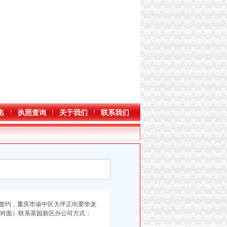
名
执照查询
关于我们
联系我们
签约，重庆市渝中区大坪正街爱华龙
超市对面）联系茶园新区办公司
方
式：