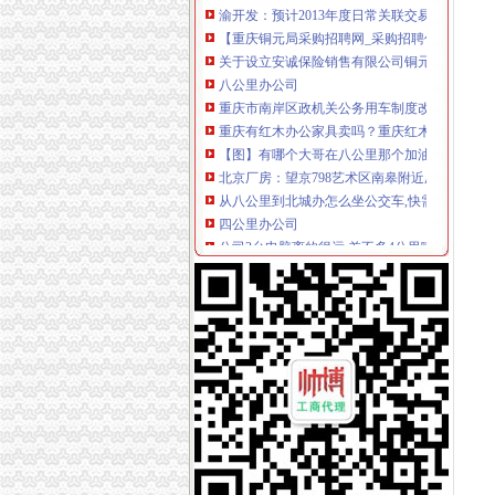
【重庆铜元局采购招聘网_采购招聘信息】-重
关于设立安诚保险销售有限公司铜元局营业部等
八公里办公司
重庆市南岸区政机关公务用车制度改革取消车辆
重庆有红木办公家具卖吗？重庆红木办公家具
【图】有哪个大哥在八公里那个加油站办卡没得
北京厂房：望京798艺术区南皋附近厂房办公层
从八公里到北城办怎么坐公交车,快需要多久？
四公里办公司
公司2台电脑离的很远,差不多4公里哦,怎么办
王叔叔要去12千米以外的公司办事,去时乘出租车
【途牛发】长滩岛丨太平洋上的7公里光【多图
区许可办采取多种变通方式四项审批一日办结
【重庆四公里石材变处理公司_石材变处理价格
上新街办公司
【上新街单位宿舍小区|上新街单位宿舍二手房/
重庆办理各国签证,办理各国签证资料_景点图片
王占勇：以科学发展观统领新街项目的开发和建
民生街访住新房增菜市开门就能办齐七件事-社
电信办宽带送手机“新”手机120多张香艳照世
南岸周边办公司