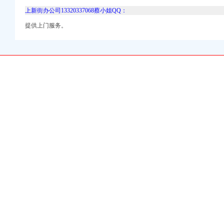
上新街办公司13320337068蔡小姐QQ：
提供上门服务。
册）
权）
）
工商注册）
口权）
）
册）
权）
）
工商注册）
口权）