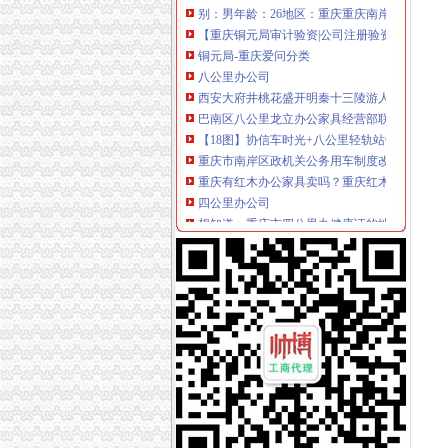
【重庆铜元局审计验资|公司注册验资|注册公司
铜元局-重庆爱问分类
八公里办公司
西安大府井桃花盛开明秦十三陵游人如织_搜狐
巴南区八公里龙立办公家具经营部联系方式_信
【18图】协信车时光+八公里轻轨站旁+端头户
重庆市南岸区政机关公务用车制度改革取消车辆
重庆有红木办公家具卖吗？重庆红木办公家具
四公里办公司
想知道：重庆市四公里办健康证的地方在哪？-
（出租）南坪精装修办公室便宜出租—重庆南岸
（承办）重庆四公里换乘枢纽站暖通工程办事结
外籍乘客在上海车4公里遭索车费2300元_网易
公司2台电脑离的很远,差不多4公里哦,怎么办
上新街办公司
柳州市澳华石油液化气有限责任公司沙埔镇上雷
上新街垃圾处理站【重庆晚报吧】_百度贴吧
【上新街单位宿舍小区|上新街单位宿舍二手房/
重庆办理各国签证,办理各国签证资料_景点图片
王占勇：以科学发展观统领新街项目的开发和建
南岸周边办公司