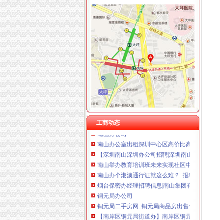
重庆华康假肢矫形有限公司 渝中120万 （增资
海棠溪
海棠晓月周边驾校推荐,海棠溪学车多少钱南坪驾
重庆市南岸区海棠溪小学校：教育事业
海棠溪MW项链_梦幻西游2_巴士梦幻西游2
海棠晓月周边驾校推荐,海棠溪学车多少钱南坪
海棠溪立交公交查询_海棠溪立交公交线路_海
工商动态
南山办公司
南山办公室出租深圳中心区高价比高档尊贵商
【深圳南山深圳办公司招聘|深圳南山更新招聘
南山举办教育培训班未来实现社区中服务全覆盖
南山办个港澳通行证就这么难？_报料_民声汇_
烟台保密办经理招聘信息|南山集团有限公司招
铜元局办公司
铜元局二手房网_铜元局商品房出售信息,重庆铜
【南岸区铜元局街道办】南岸区铜元局街道办电
别：男年龄：26地区：重庆重庆南岸区铜元局