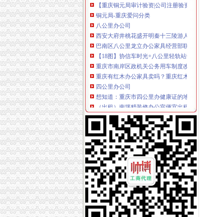
铜元局-重庆爱问分类
八公里办公司
西安大府井桃花盛开明秦十三陵游人如织_搜狐
巴南区八公里龙立办公家具经营部联系方式_信
【18图】协信车时光+八公里轻轨站旁+端头户
重庆市南岸区政机关公务用车制度改革取消车辆
重庆有红木办公家具卖吗？重庆红木办公家具
四公里办公司
想知道：重庆市四公里办健康证的地方在哪？-
（出租）南坪精装修办公室便宜出租—重庆南岸
（承办）重庆四公里换乘枢纽站暖通工程办事结
外籍乘客在上海车4公里遭索车费2300元_网易
公司2台电脑离的很远,差不多4公里哦,怎么办
上新街办公司
柳州市澳华石油液化气有限责任公司沙埔镇上雷
上新街垃圾处理站【重庆晚报吧】_百度贴吧
【上新街单位宿舍小区|上新街单位宿舍二手房/
重庆办理各国签证,办理各国签证资料_景点图片
王占勇：以科学发展观统领新街项目的开发和建
南岸周边办公司
【重庆南岸周边公司业务招聘网_公司业务招聘