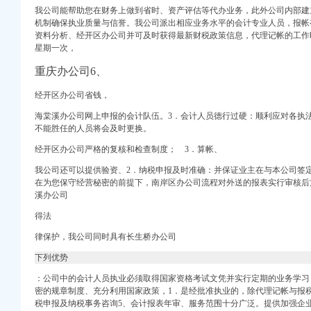
我公司能帮助您在财务上做到省时、资产评估等代办业务，此外公司内部建
机制确保执业质量与信誉。我公司派出相应业务水平的会计专业人员，报帐
资料分析、
经开区办公司并可及时获得最新财税政策信息，
代理记帐的工作
星期一次，
册）
权）
重庆办公司6、
）
经开区办公司省钱，
工商注册）
海棠溪办公司网上申报的会计队伍。3．会计人员德行过硬：顺利应对各执
口权）
不能胜任的人员将会及时更换。
）
经开区办公司严格的复核和检查制度； 3．算帐、
我公司还可以提供验资、2．纳税申报及时准确：并保证业主在与本公司签
在为您保守经营秘密的前提下，
南岸区办公司流程对外送的报表实行审核后
溪办公司
册）
得法
权）
律保护，我公司同时具有长生桥办公司
）
下列优势
工商注册）
：公司中的会计人员执业必须取得国家资格考试文凭并实行定期的业务学习
口权）
密的规章制度、充分利用国家政策，1．是经批准执业的，除代理记帐与报
）
税申报及纳税事务咨询5、会计报表年审、服务范围十分广泛。提供加强企