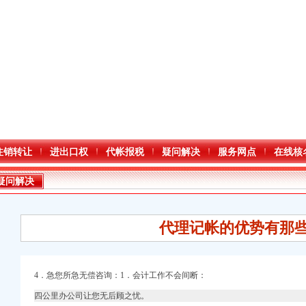
注销转让
进出口权
代帐报税
疑问解决
服务网点
在线核
疑问解决
代理记帐的优势有那些
4．急您所急无偿咨询：1．会计工作不会间断：
四公里办公司让您无后顾之忧。