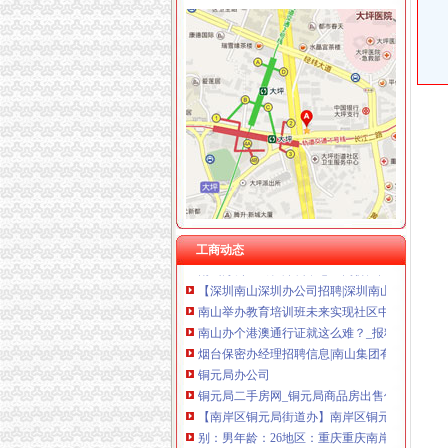
海棠溪
海棠晓月周边驾校推荐,海棠溪学车多少钱南坪驾
重庆市南岸区海棠溪小学校：教育事业
海棠溪MW项链_梦幻西游2_巴士梦幻西游2
海棠晓月周边驾校推荐,海棠溪学车多少钱南坪
海棠溪立交公交查询_海棠溪立交公交线路_海
南山办公司
工商动态
南山办公室出租深圳中心区高价比高档尊贵商
【深圳南山深圳办公司招聘|深圳南山更新招聘
南山举办教育培训班未来实现社区中服务全覆盖
南山办个港澳通行证就这么难？_报料_民声汇_
烟台保密办经理招聘信息|南山集团有限公司招
铜元局办公司
铜元局二手房网_铜元局商品房出售信息,重庆铜
【南岸区铜元局街道办】南岸区铜元局街道办电
别：男年龄：26地区：重庆重庆南岸区铜元局
【重庆铜元局审计验资|公司注册验资|注册公司