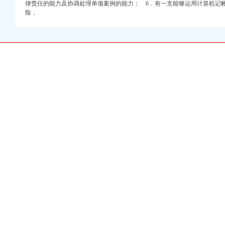
律责任的能力及协调处理单项案例的能力； 6．有一支能够运用计算机记
险，
校-家教/培训-久久
驾校
棠溪立交地图
务办公环境
深圳办公司信息】-北京
_深圳南山网-爱
奥一报料_南都报系综合
聘信息-齐鲁人才网
元局二手房交易网,
话,南岸区铜元局街道
社区卫生服务中心可以
验资】-重庆赶集网