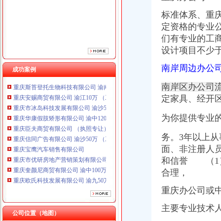
重庆臣夫商贸有限公司 （执照专让）
标准体系、重
重庆信同广告有限公司 渝沙50万 （工商注册）
定资格的专业
重庆宝鹰汽车销售有限公司
重庆市优研房地产营销策划有限公司
们有专业的工
重庆奎颜尼商贸有限公司 渝中100万 （工商注册）
设计项目不少于
重庆欧氏科技发展有限公司 渝九50万 （进出口权）
南岸周边办公
重庆金品科技有限公司 渝南100万 （进出口权）
成功案例
重庆斯苔登托生物科技有限公司 渝南10万 （工商注册）
南岸区办公司
重庆安赐商贸有限公司 渝江10万 （工商注册）
定家具、经开
重庆市冰岛科技发展有限公司 渝沙50万 （进出口权）
重庆华康假肢矫形有限公司 渝中120万 （增资）
为你提供专业
重庆臣夫商贸有限公司 （执照专让）
重庆信同广告有限公司 渝沙50万 （工商注册）
务。3年以上
重庆宝鹰汽车销售有限公司
面、非注册人
重庆市优研房地产营销策划有限公司
和信誉 （1
重庆奎颜尼商贸有限公司 渝中100万 （工商注册）
重庆欧氏科技发展有限公司 渝九50万 （进出口权）
合理，
重庆金品科技有限公司 渝南100万 （进出口权）
重庆办公司或
重庆斯苔登托生物科技有限公司 渝南10万 （工商注册）
重庆安赐商贸有限公司 渝江10万 （工商注册）
主要专业技术
重庆市冰岛科技发展有限公司 渝沙50万 （进出口权）
公司位置（地图）