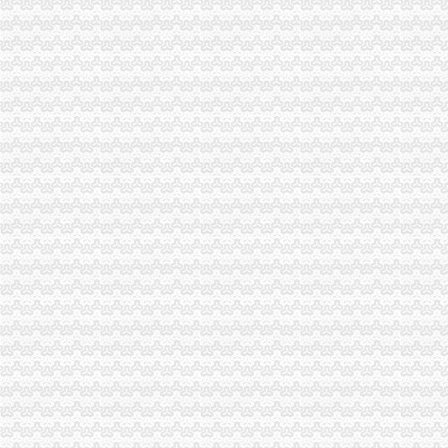
弹子石办公司
重庆银监局关于重庆三峡银行股份有限公司子石支行开业的批复
【58同城】重庆南岸子石搬场公司_子石搬厂公司_工厂搬家
子石办公服务信息-快点8分类信息网
泽科子石中心物业费是多少,泽科子石中心物业费多少钱一平-重
话说子石（上）
茶园新区办公司
重庆公司变更：实力商家代办茶园新区（经开区）工商注册\变更\注销-
中国银行股份有限公司重庆茶园新区支行
（正在办理）茶园新区LNG气化站办事结果-重庆市城乡建设委员会
重庆茶园新区到南洋公司可乘坐公交车：345路-重庆公交车网
重庆南洋公司到茶园新区管委会可乘坐公交车：345路-重庆公交车网
经开区办公司
上饶经开区供电服务中心：造“一站式”服务平台_新浪上饶
西安-经开区办公用品及设备企业名录_西安-经开区办公用品及设备公司
曲靖经开区“春风送岗”解决企业用工难题456人达成就业意向--云南
伊滨经开区司法办公室关于2016年部门决算说明|预决算公开|信息公开|
贵市-经开区园区办——完善园区生活服务设施
长生桥办公司
长政办〔2016〕124号长垣县人民办公室关于印发长垣县2016年今
【广东长宏路桥有限公司办公环境】广东长宏路桥有限公司工作环境如