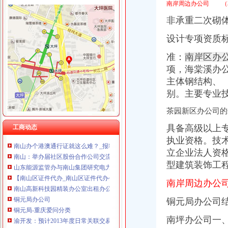
重庆华康假肢矫形有限公司 渝中120万 （增资）
南岸周边办公司 （
非承重二次砌
设计专项资质
准：
南岸区办
海棠溪
项，
海棠溪办
海棠晓月周边驾校推荐,海棠溪学车多少钱南坪驾校
主体钢结构、
海棠溪立交公交查询_海棠溪立交公交线路_海棠溪立交地图
别。主要专业
海棠溪附近酒店_海棠溪附近宾馆_海棠溪附近住宿_艺龙
风万种海棠溪-过眼云烟---搜狐博客
茶园新区办公司的
重庆南岸区南坪四公司海棠溪便民寄存分部-韵达快递网点
南山办公司
具备高级以上
工商动态
南山办个港澳通行证就这么难？_报料_民声汇_奥一报料_南都报系综合
执业资格。技
南山：举办届社区股份合作公司交流活动_深圳明镜网
立企业法人资
山东能源监管办与南山集团研究电力生产经营工作-北星输配电网
型建筑装饰工
【南山区证件代办_南山区证件代办公司_南山区代办企业证件】-58到
南山高新科技园精装办公室出租办公配套齐全拎包办公非中介
南岸周边办公
铜元局办公司
铜元局-重庆爱问分类
铜元局办公司
渝开发：预计2013年度日常关联交易_股票频道_同花顺财经
南坪办公司一
【重庆铜元局采购招聘网_采购招聘信息】-重庆智联招聘