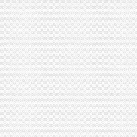
中国长跨度铝合金天桥——北京东单北天桥开通_深圳新闻网
非洲小伙挂帅温江“洋河长”有空就巡河爱管“闲事儿”_央广网
茶园办办公隔断卡座拆装长生桥家具安装南岸区家具维修_重庆南岸区
南坪办公司
重庆市中国旅行社（集团）有限公司南坪街道门市部
【南坪步行街5A级纯写字楼,精装团购交2万办卡_重庆南岸暂无小区
【苹果iPhone6S（全网通）促销】重庆南坪苹果6s分期付款办理地址
华准能大准铁路公司南坪列检作业场铁路货车日常检查维护切块外包
南坪中心转盘改造下月破土--1--重庆新闻网
南岸区办公司流程
重庆南岸区工商代办_第1页_重庆论坛_人文_西祠胡同
南岸区代办营业执照的流程-重庆商业街-重庆购物狂
外地人申请户口迁入南岸遭“为难”-光重庆
南坪商圈实施“三区两带”分区发展造智慧新城_第2页_新闻中心_
南岸区房管税务联手击房产中介“串串”-重庆搜狐焦点
重庆办公司
厦门中卡-智慧停车场管理系统|免布线车位引导系统|免取卡车牌识别系
濮市龙泉聚合物有限公司（重庆办）-提供
商业建筑设计施工-重庆办公室建筑装修-上海办公室建筑装修-重庆建
CPU卡/一卡通/考勤/门/停车/水控/监控/-深圳市方卡科技股份有限公
云南华雄环保科技有限公司重庆办位于重庆省重庆市-环球经贸网
南岸区办公司