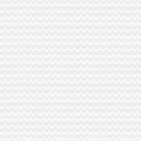
南岸区代办营业执照的流程-重庆商业街-重庆购物狂
外地人申请户口迁入南岸遭“为难”-光重庆
南坪商圈实施“三区两带”分区发展造智慧新城_第2页_新闻中心_
南岸区房管税务联手击房产中介“串串”-重庆搜狐焦点
重庆办公司
厦门中卡-智慧停车场管理系统|免布线车位引导系统|免取卡车牌识别系
濮市龙泉聚合物有限公司（重庆办）-提供
商业建筑设计施工-重庆办公室建筑装修-上海办公室建筑装修-重庆建
CPU卡/一卡通/考勤/门/停车/水控/监控/-深圳市方卡科技股份有限公
云南华雄环保科技有限公司重庆办位于重庆省重庆市-环球经贸网
南岸区办公司
南岸区国税办理手机出口退税1420万元_网易新闻
诚信档案_重庆南岸区南山街道办_红牛贸易网
【重庆南岸区办公文教企业名录】_顺企网
重庆南岸区企业社保办理服务_【咨询服务】
南岸区-搜百科
海棠溪
海棠晓月周边驾校推荐,海棠溪学车多少钱南坪驾校
海棠溪立交公交查询_海棠溪立交公交线路_海棠溪立交地图
海棠溪附近酒店_海棠溪附近宾馆_海棠溪附近住宿_艺龙
风万种海棠溪-过眼云烟---搜狐博客