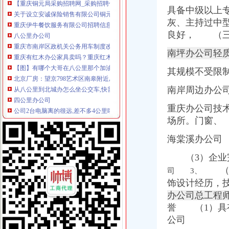
关于设立安诚保险销售有限公司铜元局营业部等2家分支机构的批复-
具备中级以上
重庆伊牛餐饮服务有限公司招聘信息_电话_地址-智联招聘
灰、主持过中
八公里办公司
良好， （三
重庆市南岸区政机关公务用车制度改革取消车辆拍卖公告（第1批）|
重庆有红木办公家具卖吗？重庆红木办公家具直销！去八公里广东办公
南坪办公司轻
【图】有哪个大哥在八公里那个加油站办卡没得_重庆论坛_汽车之家论
北京厂房：望京798艺术区南皋附近厂房办公层高8米院-北京爱问
其规模不受限
从八公里到北城办怎么坐公交车,快需要多久？-合肥公交查询
南岸周边办公
四公里办公司
公司2台电脑离的很远,差不多4公里哦,怎么办才能形成资源共享？_
重庆办公司技
王叔叔要去12千米以外的公司办事,去时乘出租车4公里以内收费10元
场所。
门窗、
区许可办采取多种变通方式四项审批一日办结
【重庆四公里石材变处理公司_石材变处理价格】-重庆赶集网
海棠溪办公司
第12金！男子20公里竞走王镇夺金蔡泽林摘银--体育--人民网
上新街办公司
（3）企业完
【上新街单位宿舍小区|上新街单位宿舍二手房/租房】-上海赶集网
（2
司 3、
重庆办理各国签证,办理各国签证资料_景点图片_重庆渝之旅国际旅行
饰设计经历，
王占勇：以科学发展观统领新街项目的开发和建设_华集团有限责任
办公司总工程
民生街访住新房增菜市开门就能办齐七件事-社会新闻-东方网
誉 （1）具
电信办宽带送手机“新”手机120多张香艳照世相万千烟台新闻网
公司
南岸周边办公司