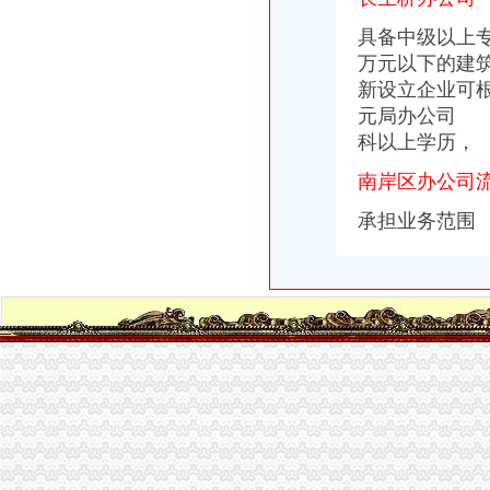
重庆南洋公司到茶园新区管委会可乘坐公交车：345路-重庆公交车网
具备中级以上
经开区办公司
万元以下的建
上饶经开区供电服务中心：造“一站式”服务平台_新浪上饶
西安-经开区办公用品及设备企业名录_西安-经开区办公用品及设备公司
新设立企业可
曲靖经开区“春风送岗”解决企业用工难题456人达成就业意向--云南
元局办公司 
伊滨经开区司法办公室关于2016年部门决算说明|预决算公开|信息公开|
科以上学历，
贵市-经开区园区办——完善园区生活服务设施
长生桥办公司
南岸区办公司
长政办〔2016〕124号长垣县人民办公室关于印发长垣县2016年今
承担业务范围
【广东长宏路桥有限公司办公环境】广东长宏路桥有限公司工作环境如
中国长跨度铝合金天桥——北京东单北天桥开通_深圳新闻网
非洲小伙挂帅温江“洋河长”有空就巡河爱管“闲事儿”_央广网
茶园办办公隔断卡座拆装长生桥家具安装南岸区家具维修_重庆南岸区
南坪办公司
重庆市中国旅行社（集团）有限公司南坪街道门市部
【南坪步行街5A级纯写字楼,精装团购交2万办卡_重庆南岸暂无小区
【苹果iPhone6S（全网通）促销】重庆南坪苹果6s分期付款办理地址
华准能大准铁路公司南坪列检作业场铁路货车日常检查维护切块外包
南坪中心转盘改造下月破土--1--重庆新闻网
南岸区办公司流程
重庆南岸区工商代办_第1页_重庆论坛_人文_西祠胡同