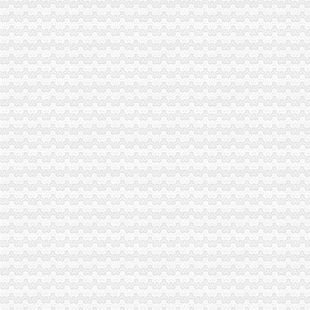
重庆南岸区南坪四公司海棠溪便民寄存分部-韵达快递网点
南山办公司
南山办个港澳通行证就这么难？_报料_民声汇_奥一报料_南都报系综合
南山：举办届社区股份合作公司交流活动_深圳明镜网
山东能源监管办与南山集团研究电力生产经营工作-北星输配电网
【南山区证件代办_南山区证件代办公司_南山区代办企业证件】-58到
南山高新科技园精装办公室出租办公配套齐全拎包办公非中介
铜元局办公司
铜元局-重庆爱问分类
渝开发：预计2013年度日常关联交易_股票频道_同花顺财经
【重庆铜元局采购招聘网_采购招聘信息】-重庆智联招聘
关于设立安诚保险销售有限公司铜元局营业部等2家分支机构的批复-
重庆伊牛餐饮服务有限公司招聘信息_电话_地址-智联招聘
八公里办公司
重庆市南岸区政机关公务用车制度改革取消车辆拍卖公告（第1批）|
重庆有红木办公家具卖吗？重庆红木办公家具直销！去八公里广东办公
【图】有哪个大哥在八公里那个加油站办卡没得_重庆论坛_汽车之家论
北京厂房：望京798艺术区南皋附近厂房办公层高8米院-北京爱问
从八公里到北城办怎么坐公交车,快需要多久？-合肥公交查询
四公里办公司
公司2台电脑离的很远,差不多4公里哦,怎么办才能形成资源共享？_
王叔叔要去12千米以外的公司办事,去时乘出租车4公里以内收费10元