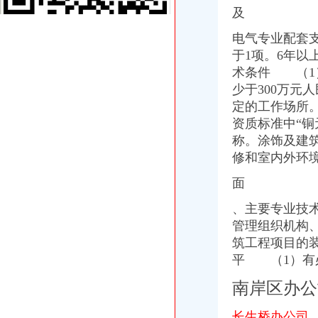
【58同城】南岸周边租车网_南岸周边租车公司_南岸周边汽车租赁
及
重庆市南岸区人民办公室关于印发南岸区深化市容环境综合整工
济南太湖国际社区珀丽南岸周边配套,太湖国际社区珀丽南岸附近商场
电气专业配套
【重庆南岸周边IT外包|IT服务外包公司|IT外包服务价格】-重庆赶集网
于
1项。6年以
【58同城】南岸路办公室设计_办公室装修公司_办公室装修价格
术条件 （1
海棠溪办公司
少于300万
海棠溪办公服务信息-快点8分类信息网
定的工作场所
海棠溪街道开展幼儿园食品安全检查工作-重庆市南岸区人民
【呼吁相关部门早日解决海棠溪这一段的交通问题_重庆市公开信箱
资质标准中“
铜
重庆南岸区海棠溪街道办附近酒店_重庆南岸区海棠溪街道办附近宾馆
称。涂饰及建
重庆南岸海棠溪民办大学招生,重庆南岸海棠溪民办职业学校,重庆南
修和室内外环
弹子石办公司
重庆银监局关于重庆三峡银行股份有限公司子石支行开业的批复
面
【58同城】重庆南岸子石搬场公司_子石搬厂公司_工厂搬家
、主要专业技
子石办公服务信息-快点8分类信息网
管理组织机构
泽科子石中心物业费是多少,泽科子石中心物业费多少钱一平-重
话说子石（上）
筑工程项目的
茶园新区办公司
平 （1）有
重庆公司变更：实力商家代办茶园新区（经开区）工商注册\变更\注销-
中国银行股份有限公司重庆茶园新区支行
南岸区办公
（正在办理）茶园新区LNG气化站办事结果-重庆市城乡建设委员会
重庆茶园新区到南洋公司可乘坐公交车：345路-重庆公交车网
长生桥办公司