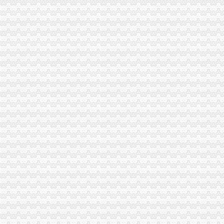
区许可办采取多种变通方式四项审批一日办结
【重庆四公里石材变处理公司_石材变处理价格】-重庆赶集网
第12金！男子20公里竞走王镇夺金蔡泽林摘银--体育--人民网
上新街办公司
【上新街单位宿舍小区|上新街单位宿舍二手房/租房】-上海赶集网
重庆办理各国签证,办理各国签证资料_景点图片_重庆渝之旅国际旅行
王占勇：以科学发展观统领新街项目的开发和建设_华集团有限责任
民生街访住新房增菜市开门就能办齐七件事-社会新闻-东方网
电信办宽带送手机“新”手机120多张香艳照世相万千烟台新闻网
南岸周边办公司
【58同城】南岸周边租车网_南岸周边租车公司_南岸周边汽车租赁
重庆市南岸区人民办公室关于印发南岸区深化市容环境综合整工
济南太湖国际社区珀丽南岸周边配套,太湖国际社区珀丽南岸附近商场
【重庆南岸周边IT外包|IT服务外包公司|IT外包服务价格】-重庆赶集网
【58同城】南岸路办公室设计_办公室装修公司_办公室装修价格
海棠溪办公司
海棠溪办公服务信息-快点8分类信息网
海棠溪街道开展幼儿园食品安全检查工作-重庆市南岸区人民
【呼吁相关部门早日解决海棠溪这一段的交通问题_重庆市公开信箱
重庆南岸区海棠溪街道办附近酒店_重庆南岸区海棠溪街道办附近宾馆
重庆南岸海棠溪民办大学招生,重庆南岸海棠溪民办职业学校,重庆南