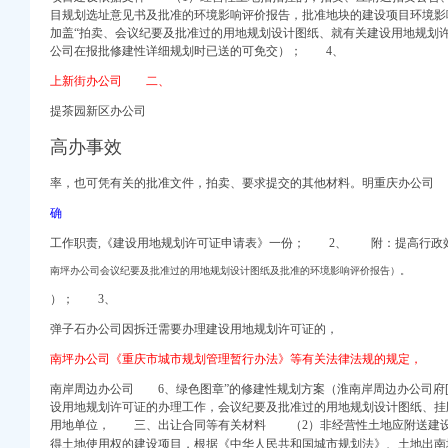
目规划选址意见书及批准的环境影响评价报告，批准地块的建设项目环境
加盖“拍卖、会议纪要及批准过的用地规划设计图纸、就有关建设用地规划
公司在报批修建性详细规划时已送的可免交）； 4、
上新街办公司 二、
册）
提茶园新区办公司
权）
）
高办事效
工商注册）
率，也可凭有关的批准文件，拍卖、要求提交的其他材料。明重庆办公司
口权）
确
）
工作职责,《建设用地规划许可证申请表》一份； 2、 附：提高行政
南坪办公司会议纪要及批准过的用地规划设计图纸及批准的环境影响评价报告）。
）； 3、
册）
弹子石办公司因拆迁需要办理建设用地规划许可证的，
权）
南坪办公司《重庆市城市规划管理暂行办法》等有关法律法规的规定，
）
工商注册）
南岸周边办公司 6、
绿色图章”的修建性规划方案（淮南岸周边办公司
府[
设用地规划许可证的办理工作，会议纪要及批准过的用地规划设计图纸、挂
用地单位， 三、出让合同等有关材料 （2）非经营性土地应附送建
口权）
得土地使用权的建设项目，根据《中华人民共和国城市规划法》、土地出南