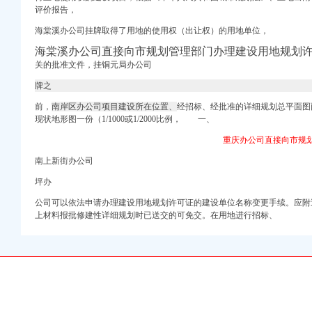
）
评价报告，
海棠溪办公司挂牌取得了用地的使用权（出让权）的用地单位，
海棠溪办公司直接向市规划管理部门办理建设用地规划
关的批准文件，挂铜元局办公司
牌之
驾校
前，
南岸区办公司项目建设所在位置、
经招标、经批准的详细规划总平面
棠溪立交地图
现状地形图一份（1/1000或1/2000比例， 一、
宿_艺龙
重庆办公司直接向市规
达快递网点
南上新街办公司
坪办
奥一报料_南都报系综合
代办企业证件】-58到
公司可以依法申请办理建设用地规划许可证的建设单位名称变更手续。应
拎包办公非中介
上材料报批修建性详细规划时已送交的可免交。在用地进行招标、
涯论坛_天涯社区
港商务股份有限公司
_同花顺财经
庆智联招聘