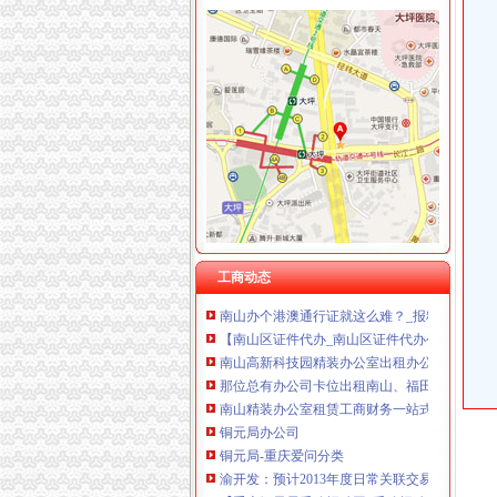
重庆华康假肢矫形有限公司 渝中120万 （增资
海棠溪
海棠晓月周边驾校推荐,海棠溪学车多少钱南坪
海棠溪立交公交查询_海棠溪立交公交线路_海
海棠溪附近酒店_海棠溪附近宾馆_海棠溪附近住
风万种海棠溪-过眼云烟---搜狐博客
重庆南岸区南坪四公司海棠溪便民寄存分部-韵
南山办公司
工商动态
南山办个港澳通行证就这么难？_报料_民声汇_
【南山区证件代办_南山区证件代办公司_南山区
南山高新科技园精装办公室出租办公配套齐全
那位总有办公司卡位出租南山、福田_深圳_天
南山精装办公室租赁工商财务一站式服务_智富
铜元局办公司
铜元局-重庆爱问分类
渝开发：预计2013年度日常关联交易_股票频道
【重庆铜元局采购招聘网_采购招聘信息】-重