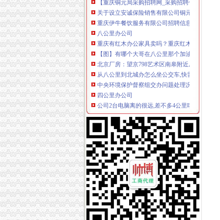
关于设立安诚保险销售有限公司铜元局营业部等
重庆伊牛餐饮服务有限公司招聘信息_电话_地址
八公里办公司
重庆有红木办公家具卖吗？重庆红木办公家具
【图】有哪个大哥在八公里那个加油站办卡没得
北京厂房：望京798艺术区南皋附近厂房办公层
从八公里到北城办怎么坐公交车,快需要多久？
中央环境保护督察组交办问题处理况（截止2017
四公里办公司
公司2台电脑离的很远,差不多4公里哦,怎么办
王叔叔要去12千米以外的公司办事,去时乘出租车
区许可办采取多种变通方式四项审批一日办结
【重庆四公里石材变处理公司_石材变处理价格
第12金！男子20公里竞走王镇夺金蔡泽林摘银--
上新街办公司
【上新街单位宿舍小区|上新街单位宿舍二手房/
重庆办理各国签证,办理各国签证资料_景点图片
王占勇：以科学发展观统领新街项目的开发和建
民生街访住新房增菜市开门就能办齐七件事-社
6号线大剧院至上新街延时至6:30~22:30--时政-
南岸周边办公司