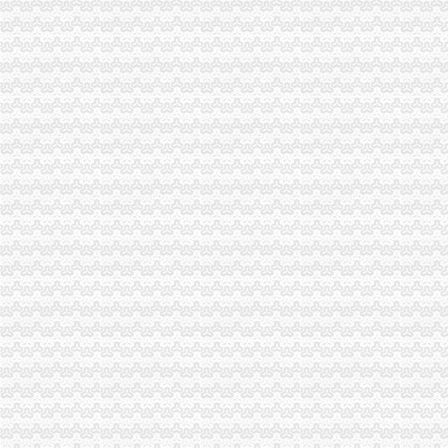
南山办个港澳通行证就这么难？_报料_民声汇_奥一报料_南都报系综合
【南山区证件代办_南山区证件代办公司_南山区代办企业证件】-58到
那位总有办公司卡位出租南山、福田_深圳_天涯论坛_天涯社区
南山精装办公室租赁工商财务一站式服务_智富港商务股份有限公司
深圳市南山区利办文具商店公司介绍联系人江晓斌中国广东深圳市南
铜元局办公司
铜元局-重庆爱问分类
渝开发：预计2013年度日常关联交易_股票频道_同花顺财经
【重庆铜元局采购招聘网_采购招聘信息】-重庆智联招聘
关于设立安诚保险销售有限公司铜元局营业部等2家分支机构的批复-
重庆伊牛餐饮服务有限公司招聘信息_电话_地址-智联招聘
八公里办公司
重庆有红木办公家具卖吗？重庆红木办公家具直销！去八公里广东办公
【图】有哪个大哥在八公里那个加油站办卡没得_重庆论坛_汽车之家论
北京厂房：望京798艺术区南皋附近厂房办公层高8米院-北京爱问
从八公里到北城办怎么坐公交车,快需要多久？-合肥公交查询
中央环境保护督察组交办问题处理况（截止2017年1月4日）
四公里办公司
公司2台电脑离的很远,差不多4公里哦,怎么办才能形成资源共享？_
王叔叔要去12千米以外的公司办事,去时乘出租车4公里以内收费10元
区许可办采取多种变通方式四项审批一日办结