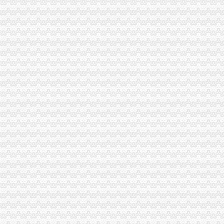
子石办公服务信息-快点8分类信息网
泽科子石中心物业费是多少,泽科子石中心物业费多少钱一平-重
话说子石（上）
中海物业管理有限公司重庆分公司
茶园新区办公司
重庆公司变更：实力商家代办茶园新区（经开区）工商注册\变更\注销-
（正在办理）茶园新区LNG气化站办事结果-重庆市城乡建设委员会
重庆茶园新区到南洋公司可乘坐公交车：345路-重庆公交车网
重庆南洋公司到茶园新区管委会可乘坐公交车：345路-重庆公交车网
茶园新区栋办公生态写字楼超低价,可自住,可返租-[中国招商网
经开区办公司
上饶经开区供电服务中心：造“一站式”服务平台_新浪上饶
曲靖经开区“春风送岗”解决企业用工难题456人达成就业意向--云南
贵市-经开区园区办——完善园区生活服务设施
2017广西嘉路人力资源顾问有限责任公司招聘经开区岗位1名公告（
区管委会办公室关于印发《九江经开区小镇建设工作方案》的通知
长生桥办公司
长政办〔2016〕124号长垣县人民办公室关于印发长垣县2016年今
【广东长宏路桥有限公司办公环境】广东长宏路桥有限公司工作环境如
中国长跨度铝合金天桥——北京东单北天桥开通_深圳新闻网
非洲小伙挂帅温江“洋河长”有空就巡河爱管“闲事儿”_央广网