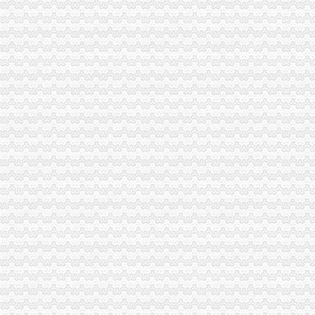
经开区办公司
上饶经开区供电服务中心：造“一站式”服务平台_新浪上饶
曲靖经开区“春风送岗”解决企业用工难题456人达成就业意向--云南
贵市-经开区园区办——完善园区生活服务设施
2017广西嘉路人力资源顾问有限责任公司招聘经开区岗位1名公告（
区管委会办公室关于印发《九江经开区小镇建设工作方案》的通知
长生桥办公司
长政办〔2016〕124号长垣县人民办公室关于印发长垣县2016年今
【广东长宏路桥有限公司办公环境】广东长宏路桥有限公司工作环境如
中国长跨度铝合金天桥——北京东单北天桥开通_深圳新闻网
非洲小伙挂帅温江“洋河长”有空就巡河爱管“闲事儿”_央广网
茶园办办公隔断卡座拆装长生桥家具安装南岸区家具维修_重庆南岸区
南坪办公司
【苹果iPhone6S（全网通）促销】重庆南坪苹果6s分期付款办理地址
南坪中心转盘改造下月破土--1--重庆新闻网
南坪市营业执照遗失和公告登报办理电话_商务圈网
南坪装饰设计工程信用查询_南坪装饰设计工程企业/相关公司信用报
重庆南坪中典photoshop(ps)培训图像处理的培训图片,重庆南坪中典
南岸区办公司流程
南岸区代办营业执照的流程-重庆商业街-重庆购物狂
外地人申请户口迁入南岸遭“为难”-光重庆
南岸区房管税务联手击房产中介“串串”-重庆搜狐焦点