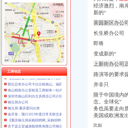
经济激烈，
南
新的“
茶园新区办公
海棠溪
海棠晓月周边驾校推荐,海棠溪学车多少钱南坪驾校
长生桥办公司
海棠溪立交公交查询_海棠溪立交公交线路_海棠溪立交地图
即将
海棠溪附近酒店_海棠溪附近宾馆_海棠溪附近住宿_艺龙
风万种海棠溪-过眼云烟---搜狐博客
变成新的“
重庆南岸区南坪四公司海棠溪便民寄存分部-韵达快递网点
南山办公司
上新街办公司
南山办个港澳通行证就这么难？_报料_民声汇_奥一报料_南都报系综合
工商动态
路演等的要求
【南山区证件代办_南山区证件代办公司_南山区代办企业证件】-58到
那位总有办公司卡位出租南山、福田_深圳_天涯论坛_天涯社区
并非只
南山精装办公室租赁工商财务一站式服务_智富港商务股份有限公司
深圳市南山区利办文具商店公司介绍联系人江晓斌中国广东深圳市南
限于中国境内
铜元局办公司
念。全球化”
铜元局-重庆爱问分类
务也虽要走向
渝开发：预计2013年度日常关联交易_股票频道_同花顺财经
美国或欧洲发
【重庆铜元局采购招聘网_采购招聘信息】-重庆智联招聘
关于设立安诚保险销售有限公司铜元局营业部等2家分支机构的批复-
比如
重庆伊牛餐饮服务有限公司招聘信息_电话_地址-智联招聘