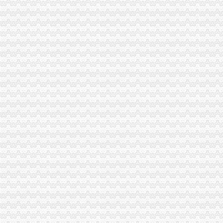
南岸自创自模式,成为全国典型_新浪新闻
重庆工商大力培育微型企业-新闻频道-和讯网
重庆办公司
厦门中卡-智慧停车场管理系统|免布线车位引导系统|免取卡车牌识别系
商业建筑设计施工-重庆办公室建筑装修-上海办公室建筑装修-重庆建
CPU卡/一卡通/考勤/门/停车/水控/监控/-深圳市方卡科技股份有限公
云南华雄环保科技有限公司重庆办位于重庆省重庆市-环球经贸网
春秋鼎盛-春秋鼎盛重庆办-_北京春秋鼎盛环保科技有限公司重庆办事处
南岸区办公司
南岸区国税办理手机出口退税1420万元_网易新闻
诚信档案_重庆南岸区南山街道办_红牛贸易网
重庆南岸区企业社保办理服务_【咨询服务】
南岸区办理无押个人§南岸区公司让市民更便捷！|价
塔山街道办南岸小学实验管理工作计划.doc下载-支持高清免费浏览-
海棠溪
海棠晓月周边驾校推荐,海棠溪学车多少钱南坪驾校
海棠溪立交公交查询_海棠溪立交公交线路_海棠溪立交地图
海棠溪附近酒店_海棠溪附近宾馆_海棠溪附近住宿_艺龙
风万种海棠溪-过眼云烟---搜狐博客
重庆南岸区南坪四公司海棠溪便民寄存分部-韵达快递网点
南山办公司