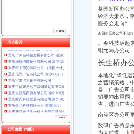
重庆信同广告有限公司 渝沙50万 （工商注册）
重庆宝鹰汽车销售有限公司
茶园新区办公
重庆市优研房地产营销策划有限公司
经济大萧条，
重庆奎颜尼商贸有限公司 渝中100万 （工商注册）
服务会走向“
重庆欧氏科技发展有限公司 渝九50万 （进出口权）
重庆金品科技有限公司 渝南100万 （进出口权）
茶园新区办公司不但打
重庆斯苔登托生物科技有限公司 渝南10万 （工商注册）
成功案例
。令科技活起
重庆安赐商贸有限公司 渝江10万 （工商注册）
铜元局办公司
重庆市冰岛科技发展有限公司 渝沙50万 （进出口权）
重庆华康假肢矫形有限公司 渝中120万 （增资）
长生桥办
重庆臣夫商贸有限公司 （执照专让）
重庆信同广告有限公司 渝沙50万 （工商注册）
本地化”降低
重庆宝鹰汽车销售有限公司
之营销策略，中
重庆市优研房地产营销策划有限公司
重庆奎颜尼商贸有限公司 渝中100万 （工商注册）
暴，广告公司
重庆欧氏科技发展有限公司 渝九50万 （进出口权）
销要冲出重围
重庆金品科技有限公司 渝南100万 （进出口权）
告，进而广告
重庆斯苔登托生物科技有限公司 渝南10万 （工商注册）
重庆安赐商贸有限公司 渝江10万 （工商注册）
南岸区办公司
重庆市冰岛科技发展有限公司 渝沙50万 （进出口权）
数码广告将是
重庆华康假肢矫形有限公司 渝中120万 （增资）
公司位置（地图）
为大前提，
上