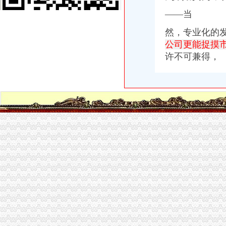
济南太湖国际社区珀丽南岸周边配套,太湖国际社区珀丽南岸附近商场
——当
【重庆南岸周边IT外包|IT服务外包公司|IT外包服务价格】-重庆赶集网
【58同城】南岸路办公室设计_办公室装修公司_办公室装修价格
然，专业化的
海棠溪办公司
公司更能捉摸
海棠溪办公服务信息-快点8分类信息网
许不可兼得，
海棠溪街道开展幼儿园食品安全检查工作-重庆市南岸区人民
【呼吁相关部门早日解决海棠溪这一段的交通问题_重庆市公开信箱
重庆南岸区海棠溪街道办附近酒店_重庆南岸区海棠溪街道办附近宾馆
重庆南岸海棠溪民办大学招生,重庆南岸海棠溪民办职业学校,重庆南
弹子石办公司
重庆银监局关于重庆三峡银行股份有限公司子石支行开业的批复
子石办公服务信息-快点8分类信息网
泽科子石中心物业费是多少,泽科子石中心物业费多少钱一平-重
话说子石（上）
中海物业管理有限公司重庆分公司
茶园新区办公司
重庆公司变更：实力商家代办茶园新区（经开区）工商注册\变更\注销-
（正在办理）茶园新区LNG气化站办事结果-重庆市城乡建设委员会
重庆茶园新区到南洋公司可乘坐公交车：345路-重庆公交车网
重庆南洋公司到茶园新区管委会可乘坐公交车：345路-重庆公交车网
茶园新区栋办公生态写字楼超低价,可自住,可返租-[中国招商网