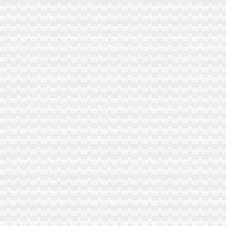
【重庆四公里石材变处理公司_石材变处理价格】-重庆赶集网
第12金！男子20公里竞走王镇夺金蔡泽林摘银--体育--人民网
上新街办公司
【上新街单位宿舍小区|上新街单位宿舍二手房/租房】-上海赶集网
重庆办理各国签证,办理各国签证资料_景点图片_重庆渝之旅国际旅行
王占勇：以科学发展观统领新街项目的开发和建设_华集团有限责任
民生街访住新房增菜市开门就能办齐七件事-社会新闻-东方网
6号线大剧院至上新街延时至6:30~22:30--时政--人民网
南岸周边办公司
【58同城】南岸周边租车网_南岸周边租车公司_南岸周边汽车租赁
重庆市南岸区人民办公室关于印发南岸区深化市容环境综合整工
济南太湖国际社区珀丽南岸周边配套,太湖国际社区珀丽南岸附近商场
【重庆南岸周边IT外包|IT服务外包公司|IT外包服务价格】-重庆赶集网
【58同城】南岸路办公室设计_办公室装修公司_办公室装修价格
海棠溪办公司
海棠溪办公服务信息-快点8分类信息网
海棠溪街道开展幼儿园食品安全检查工作-重庆市南岸区人民
【呼吁相关部门早日解决海棠溪这一段的交通问题_重庆市公开信箱
重庆南岸区海棠溪街道办附近酒店_重庆南岸区海棠溪街道办附近宾馆
重庆南岸海棠溪民办大学招生,重庆南岸海棠溪民办职业学校,重庆南
弹子石办公司
重庆银监局关于重庆三峡银行股份有限公司子石支行开业的批复