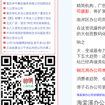
八公里办公司
精简机构，广
重庆有红木办公家具卖吗？重庆红木办公家具直销！去八公里广东办公
司摄影、
将扩
【图】有哪个大哥在八公里那个加油站办卡没得_重庆论坛_汽车之家论
南岸区办公司
北京厂房：望京798艺术区南皋附近厂房办公层高8米院-北京爱问
从八公里到北城办怎么坐公交车,快需要多久？-合肥公交查询
在这资讯爆炸的
中央环境保护督察组交办问题处理况（截止2017年1月4日）
的大创意数码
四公里办公司
公司2台电脑离的很远,差不多4公里哦,怎么办才能形成资源共享？_
响之
王叔叔要去12千米以外的公司办事,去时乘出租车4公里以内收费10元
区许可办采取多种变通方式四项审批一日办结
大，变成最有
【重庆四公里石材变处理公司_石材变处理价格】-重庆赶集网
下五大趋势：
第12金！男子20公里竞走王镇夺金蔡泽林摘银--体育--人民网
站已经再做类
上新街办公司
【上新街单位宿舍小区|上新街单位宿舍二手房/租房】-上海赶集网
铜元局办公司本
重庆办理各国签证,办理各国签证资料_景点图片_重庆渝之旅国际旅行
消费者趋势、
王占勇：以科学发展观统领新街项目的开发和建设_华集团有限责任
民生街访住新房增菜市开门就能办齐七件事-社会新闻-东方网
弹子石办公司
6号线大剧院至上新街延时至6:30~22:30--时政--人民网
南岸周边办公司
海棠溪办公司但我所说
【58同城】南岸周边租车网_南岸周边租车公司_南岸周边汽车租赁
海棠溪办公
重庆市南岸区人民办公室关于印发南岸区深化市容环境综合整工