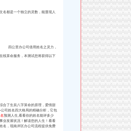
文名都是一个独立的灵数，能显现人
四公里办公司借用姓名之灵力，
在线算命服务，本测试您将获得以下
综合了生辰八字算命的原理，爱情甜
办公司姓名四大格局的精确分析，
它包
姓名
预测人生,看看你的姓名能评多少
事业发展状况！解读您的人生！看看
姓名，现南岸区办公司流程
提供免费