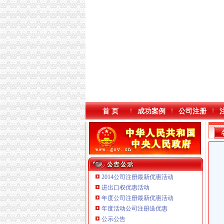
首 页
成功案例
公司注册
2014公司注册最新优惠活动
进出口权优惠活动
年度公司注册最新优惠活动
年度活动公司注册送优惠
公示公告