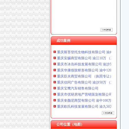
重庆臣夫商贸有限公司 （执照专让）
重庆信同广告有限公司 渝沙50万 （工商注册）
重庆宝鹰汽车销售有限公司
重庆市优研房地产营销策划有限公司
重庆奎颜尼商贸有限公司 渝中100万 （工商注
重庆欧氏科技发展有限公司 渝九50万 （进出口
成功案例
重庆金品科技有限公司 渝南100万 （进出口权
重庆斯苔登托生物科技有限公司 渝南10万 （
重庆安赐商贸有限公司 渝江10万 （工商注册）
重庆市冰岛科技发展有限公司 渝沙50万 （进出
重庆华康假肢矫形有限公司 渝中120万 （增资
重庆臣夫商贸有限公司 （执照专让）
重庆信同广告有限公司 渝沙50万 （工商注册）
重庆宝鹰汽车销售有限公司
重庆市优研房地产营销策划有限公司
重庆奎颜尼商贸有限公司 渝中100万 （工商注
重庆欧氏科技发展有限公司 渝九50万 （进出口
重庆金品科技有限公司 渝南100万 （进出口权
重庆斯苔登托生物科技有限公司 渝南10万 （
重庆安赐商贸有限公司 渝江10万 （工商注册）
公司位置（地图）
重庆市冰岛科技发展有限公司 渝沙50万 （进出