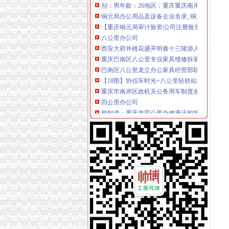
铜元局办公用品及设备企业名录_铜元局办公用
【重庆铜元局审计验资|公司注册验资|注册公司
八公里办公司
西安大府井桃花盛开明秦十三陵游人如织_搜狐
重庆巴南区八公里专业家具维修拆装公司办公家
巴南区八公里龙立办公家具经营部联系方式_信
【18图】协信车时光+八公里轻轨站旁+端头户
重庆市南岸区政机关公务用车制度改革取消车辆
四公里办公司
想知道：重庆市四公里办健康证的地方在哪？-
（出租）南坪精装修办公室便宜出租—重庆南岸
（承办）重庆四公里换乘枢纽站暖通工程办事结
外籍乘客在上海车4公里遭索车费2300元_网易
公司2台电脑离的很远,差不多4公里哦,怎么办
上新街办公司
柳州市澳华石油液化气有限责任公司沙埔镇上雷
上新街垃圾处理站【重庆晚报吧】_百度贴吧
上新街房产网_重庆上新街房地产信息网交易平
【上新街单位宿舍小区|上新街单位宿舍二手房/
女子参加电信促销拿到翻新机内百张香艳照_网
南岸周边办公司