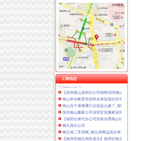
重庆华康假肢矫形有限公司 渝中120万 （增资
海棠溪
重庆市南岸区海棠溪小学校：教育事业
海棠晓月周边驾校推荐,海棠溪学车多少钱南坪
海棠溪立交公交查询_海棠溪立交公交线路_海
重庆宝顶山和海棠溪合区为什么要叫海棠-历史
重庆市南岸海棠溪小学66级同学会上集_在线观看-5
工商动态
南山办公司
【深圳南山深圳办公司招聘|深圳南山更新招聘
南山举办教育培训班未来实现社区中服务全覆盖
南山办个港澳通行证就这么难？_报料_民声汇_
深圳南山搬家公司深圳宝安搬家深圳福田搬家
【福田社保代办公司挂靠办理南山社保】-中国
铜元局办公司
铜元局二手房网_铜元局商品房出售信息,重庆铜
【南岸区铜元局街道办】南岸区铜元局街道办电
别：男年龄：26地区：重庆重庆南岸区铜元局