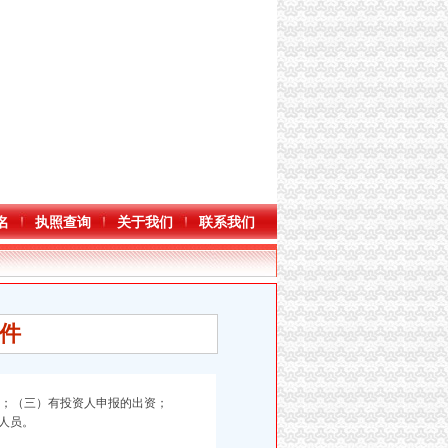
名
执照查询
关于我们
联系我们
件
；（三）有投资人申报的出资；
人员。