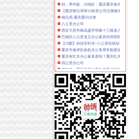
【重庆铜元局审计验资|公司注册验资|注册公司
铜元局-重庆爱问分类
八公里办公司
西安大府井桃花盛开明秦十三陵游人如织_搜狐
巴南区八公里龙立办公家具经营部联系方式_信
【18图】协信车时光+八公里轻轨站旁+端头户
重庆市南岸区政机关公务用车制度改革取消车辆
重庆有红木办公家具卖吗？重庆红木办公家具
四公里办公司
想知道：重庆市四公里办健康证的地方在哪？-
（出租）南坪精装修办公室便宜出租—重庆南岸
（承办）重庆四公里换乘枢纽站暖通工程办事结
外籍乘客在上海车4公里遭索车费2300元_网易
公司2台电脑离的很远,差不多4公里哦,怎么办
上新街办公司
柳州市澳华石油液化气有限责任公司沙埔镇上雷
【上新街单位宿舍小区|上新街单位宿舍二手房/
重庆办理各国签证,办理各国签证资料_景点图片
王占勇：以科学发展观统领新街项目的开发和建
民生街访住新房增菜市开门就能办齐七件事-社
南岸周边办公司