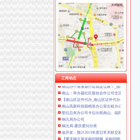
海棠溪
海棠晓月周边驾校推荐,海棠溪学车多少钱南坪
海棠溪立交公交查询_海棠溪立交公交线路_海
海棠溪附近酒店_海棠溪附近宾馆_海棠溪附近住
风万种海棠溪-过眼云烟---搜狐博客
重庆南岸区南坪四公司海棠溪便民寄存分部-韵
南山办公司
工商动态
南山办个港澳通行证就这么难？_报料_民声汇_
南山：举办届社区股份合作公司交流活动_深圳
【南山区证件代办_南山区证件代办公司_南山区
南山高新科技园精装办公室出租办公配套齐全
那位总有办公司卡位出租南山、福田_深圳_天
铜元局办公司
铜元局-重庆爱问分类
渝开发：预计2013年度日常关联交易_股票频道
【重庆铜元局采购招聘网_采购招聘信息】-重
关于设立安诚保险销售有限公司铜元局营业部等