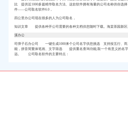
比 提供近1000多篇精华取名方法、这款软件拥有海量的公司名称供你选
件——公司取名软件6.0，
四公里办公司现在很多的人为公司取名，
知识文章 提供各种开公司需要的各种文档供您随时下载。海棠茶园新区
册）
权）
溪办公
）
司
弹子石办公司 一键生成1000来个公司名字供您挑选 支持按五行、
而
工商注册）
能，拼音简繁体笔画、文字筛选 提供重名查询功能,取一个有意义的名
远。 公司取名软件的主要特点：
口权）
）
册）
权）
）
工商注册）
口权）