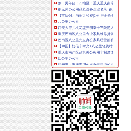
铜元局办公用品及设备企业名录_铜元局办公用
【重庆铜元局审计验资|公司注册验资|注册公司
八公里办公司
西安大府井桃花盛开明秦十三陵游人如织_搜狐
重庆巴南区八公里专业家具维修拆装公司办公家
巴南区八公里龙立办公家具经营部联系方式_信
【18图】协信车时光+八公里轻轨站旁+端头户
重庆市南岸区政机关公务用车制度改革取消车辆
四公里办公司
想知道：重庆市四公里办健康证的地方在哪？-
（出租）南坪精装修办公室便宜出租—重庆南岸
（承办）重庆四公里换乘枢纽站暖通工程办事结
外籍乘客在上海车4公里遭索车费2300元_网易
公司2台电脑离的很远,差不多4公里哦,怎么办
上新街办公司
柳州市澳华石油液化气有限责任公司沙埔镇上雷
上新街垃圾处理站【重庆晚报吧】_百度贴吧
上新街房产网_重庆上新街房地产信息网交易平
【上新街单位宿舍小区|上新街单位宿舍二手房/
女子参加电信促销拿到翻新机内百张香艳照_网
南岸周边办公司