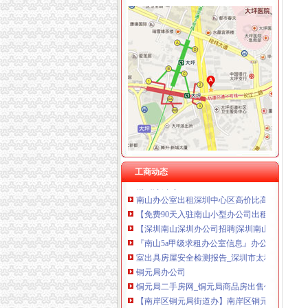
重庆华康假肢矫形有限公司 渝中120万 （增资
海棠溪
海棠溪社区物业管理体系大索-重邮经济管理学
重庆市南岸区房屋管理局海棠溪房管所招标采
海棠晓月周边驾校推荐,海棠溪学车多少钱南坪驾
重庆市南岸区海棠溪小学校：教育事业
重庆海棠溪到黄山养区可乘坐公交车：384路区
工商动态
南山办公司
南山办公室出租深圳中心区高价比高档尊贵商
【免费90天入驻南山小型办公司出租提供注册
【深圳南山深圳办公司招聘|深圳南山更新招聘
『南山5a甲级求租办公室信息』办公室出租-商
室出具房屋安全检测报告_深圳市太科建筑检测
铜元局办公司
铜元局二手房网_铜元局商品房出售信息,重庆铜
【南岸区铜元局街道办】南岸区铜元局街道办电
别：男年龄：26地区：重庆重庆南岸区铜元局